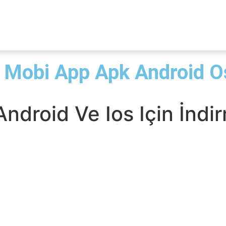
 Mobi App Apk Android O
ndroid Ve Ios Için İn