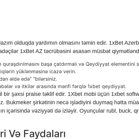
lazım olduqda yardımın olmasını təmin edir. 1xBet Azerb
tifadəçilər 1xBet AZ təcrübəsini əsasən müsbət qiymətləndir
raşdırılmasını başa çatdırmalı və Qeydiyyat elementini se
biqlərin yüklənməsinə icazə verin.
an əldə edə” “bilərsiniz.
ələr və itkilər arasında mənfi fərqlə 1xbet qeydiyyat.
il bir şəxsi praise təklif edir. 1Xbet mobi üçün 1xbet sof
iz. Bukmeker şirkətinin necə işlədiyini duymaq hətta mü
ın içərisində vəziyyəti də izləyir. Oyunçular rubl, buck, 
ri Və Faydaları