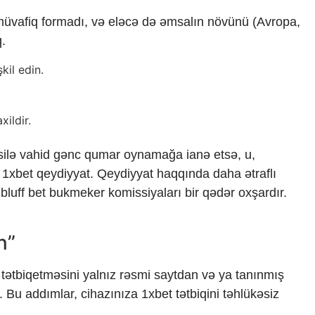
müvafiq formadı, və eləcə də əmsalın növünü (Avropa,
.
kil edin.
ildir.
təsilə vahid gənc qumar oynamağa ianə etsə, u,
 1xbet qeydiyyat. Qeydiyyat haqqında daha ətraflı
bluff bet bukmeker komissiyaları bir qədər oxşardır.
n”
t tətbiqetməsini yalnız rəsmi saytdan və ya tanınmış
u addımlar, cihazınıza 1xbet tətbiqini təhlükəsiz