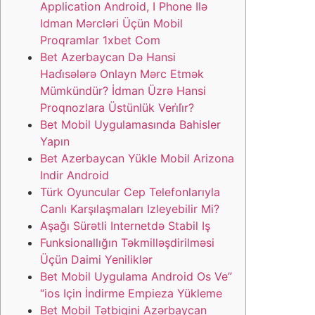
Application Android, I Phone Ilə
Idman Mərcləri Üçün Mobil
Proqramlar 1xbet Com
Bet Azerbaycan Də Hansi
Hadi̇sələrə Onlayn Mərc Etmək
Mümkündür? İdman Üzrə Hansi
Proqnozlara Üstünlük Veri̇li̇r?
Bet Mobil Uygulamasında Bahisler
Yapın
Bet Azerbaycan Yükle Mobil Arizona
Indir Android
Türk Oyuncular Cep Telefonlarıyla
Canlı Karşılaşmaları Izleyebilir Mi?
Aşağı Sürətli Internetdə Stabil Iş
Funksionallığın Təkmilləşdirilməsi
Üçün Daimi Yeniliklər
Bet Mobil Uygulama Android Os Ve”
“ios Için İndirme Empieza Yükleme
Bet Mobil Tətbiqini Azərbaycan