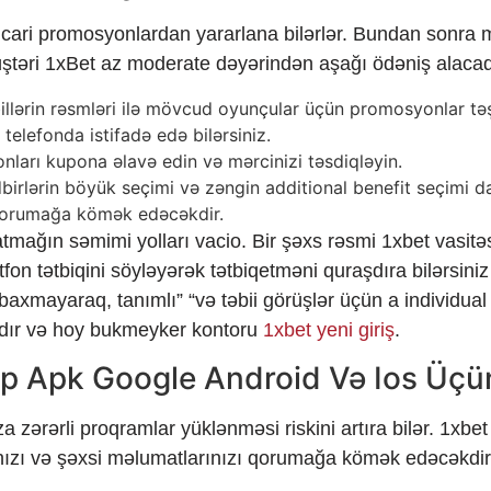
cari promosyonlardan yararlana bilərlər. Bundan sonra 
üştəri 1xBet az moderate dəyərindən aşağı ödəniş alacaq
illərin rəsmləri ilə mövcud oyunçular üçün promosyonlar təş
telefonda istifadə edə bilərsiniz.
ları kupona əlavə edin və mərcinizi təsdiqləyin.
irlərin böyük seçimi və zəngin additional benefit seçimi dax
 qorumağa kömək edəcəkdir.
ratmağın səmimi yolları vacio. Bir şəxs rəsmi 1xbet vasi
n tətbiqini söyləyərək tətbiqetməni quraşdıra bilərsiniz
axmayaraq, tanımlı” “və təbii görüşlər üçün a individual 
tıdır və hoy bukmеykеr kontoru
1xbet yeni giriş
.
p Apk Google Android Və Ios Üçü
 zərərli proqramlar yüklənməsi riskini artıra bilər. 1xbe
zı və şəxsi məlumatlarınızı qorumağa kömək edəcəkdir. B