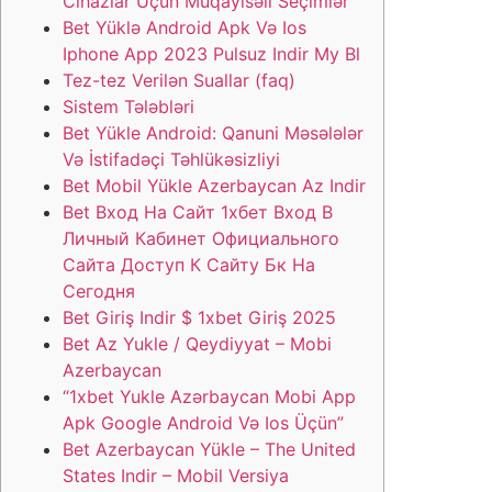
Cihazlar Üçün Müqayisəli Seçimlər
Bet Yüklə Android Apk Və Ios
Iphone App 2023 Pulsuz Indir My Bl
Tez-tez Verilən Suallar (faq)
Sistem Tələbləri
Bet Yükle Android: Qanuni Məsələlər
Və İstifadəçi Təhlükəsizliyi
Bet Mobil Yükle Azerbaycan Az Indir
Bet Вход На Сайт 1хбет Вход В
Личный Кабинет Официального
Сайта Доступ К Сайту Бк На
Сегодня
Bet Giriş Indir $ 1xbet Giriş 2025
Bet Az Yukle / Qeydiyyat – Mobi
Azerbaycan
“1xbet Yukle Azərbaycan Mobi App
Apk Google Android Və Ios Üçün”
Bet Azerbaycan Yükle – The United
States Indir – Mobil Versiya