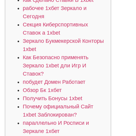
рабочее 1хбет Зеркало и
Сегодня
Секция Киберспортивных
Ставок а 1xbet
Зеркало Букмекерской Конторы
1xbet
Как Безопасно применять
Зеркало 1xbet дли Игр И
Ставок?
побудет Домен Работает
Обзор Бк 1хбет
Получить Бонусы 1xbet
Почему официальный Сайт
1xbet Заблокирован?
параллельно И Росписи и
Зеркале 1хбет