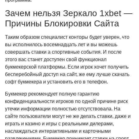
Зачем нельзя Зеркало 1xbet —
Причины Блокировки Сайта
Таким образом специалист конторы будет уверен, что
вы исполнилось восемнадцать лет и вы можешь
совершать ставки а спортивные события. И после
этого вас станет доступен свой функционал
букмекерской платформы. Если игрок хочет получить
бесперебойный доступ на сайт, же ему лучше скачать
софт букмекера и установить его в телефон.
Букмекер рекомендует полную гарантию
конфиденциальности игроков по одной причине риск
утечки информации полностью отсутствовала. На
сайте пользователи могут не же делать ставки, даже и
играть и казино и игры с реальными дилерами,
наслаждаться интерактивными и карточными
развлечениями. Букмекер принимает ставки на спорт,