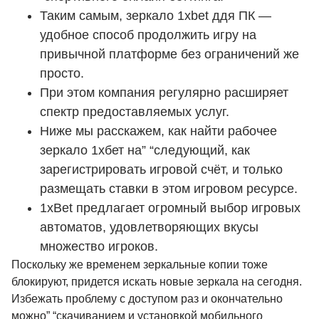
Таким самым, зеркало 1xbet ддя ПК —
удобное способ продолжить игру на
привычной платформе без ограничений же
просто.
При этом компания регулярно расширяет
спектр предоставляемых услуг.
Ниже мы расскажем, как найти рабочее
зеркало 1хбет на” “следующий, как
зарегистрировать игровой счёт, и только
размещать ставки в этом игровом ресурсе.
1xBet предлагает огромный выбор игровых
автоматов, удовлетворяющих вкусы
множество игроков.
Поскольку же временем зеркальные копии тоже
блокируют, придется искать новые зеркала на сегодня.
Избежать проблему с доступом раз и окончательно
можно” “скачиванием и установкой мобильного