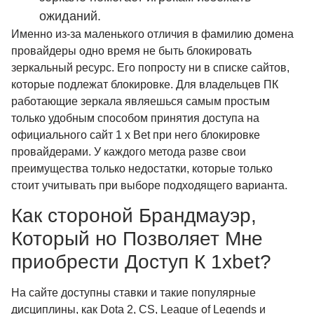
ожиданий.
Именно из-за маленького отличия в фамилию домена
провайдеры одно время не быть блокировать
зеркальный ресурс. Его попросту ни в списке сайтов,
которые подлежат блокировке. Для владельцев ПК
работающие зеркала являешься самым простым
только удобным способом принятия доступа на
официального сайт 1 x Bet при него блокировке
провайдерами. У каждого метода разве свои
преимущества только недостатки, которые только
стоит учитывать при выборе подходящего варианта.
Как стороной Брандмауэр,
Который но Позволяет Мне
приобрести Доступ К 1xbet?
На сайте доступны ставки и такие популярные
дисциплины, как Dota 2, CS, League of Legends и