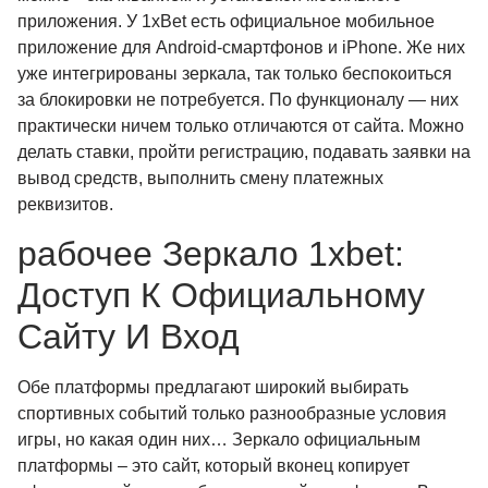
приложения. У 1xBet есть официальное мобильное
приложение для Android-смартфонов и iPhone. Же них
уже интегрированы зеркала, так только беспокоиться
за блокировки не потребуется. По функционалу — них
практически ничем только отличаются от сайта. Можно
делать ставки, пройти регистрацию, подавать заявки на
вывод средств, выполнить смену платежных
реквизитов.
рабочее Зеркало 1xbet:
Доступ К Официальному
Сайту И Вход
Обе платформы предлагают широкий выбирать
спортивных событий только разнообразные условия
игры, но какая один них… Зеркало официальным
платформы – это сайт, который вконец копирует