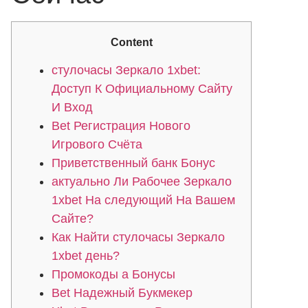
Content
стулочасы Зеркало 1xbet:
Доступ К Официальному Сайту
И Вход
Bet Регистрация Нового
Игрового Счёта
Приветственный банк Бонус
актуально Ли Рабочее Зеркало
1xbet На следующий На Вашем
Сайте?
Как Найти стулочасы Зеркало
1xbet день?
Промокоды а Бонусы
Bet Надежный Букмекер