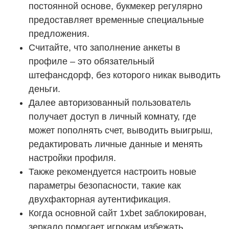
постоянной основе, букмекер регулярно
предоставляет временные специальные
предложения.
Считайте, что заполнение анкеты в
профиле – это обязательный
штефансдорф, без которого никак выводить
деньги.
Далее авторизованный пользователь
получает доступ в личный комнату, где
может пополнять счет, выводить выигрыш,
редактировать личные данные и менять
настройки профиля.
Также рекомендуется настроить новые
параметры безопасности, такие как
двухфакторная аутентификация.
Когда основной сайт 1xbet заблокирован,
зеркало помогает игрокам избежать