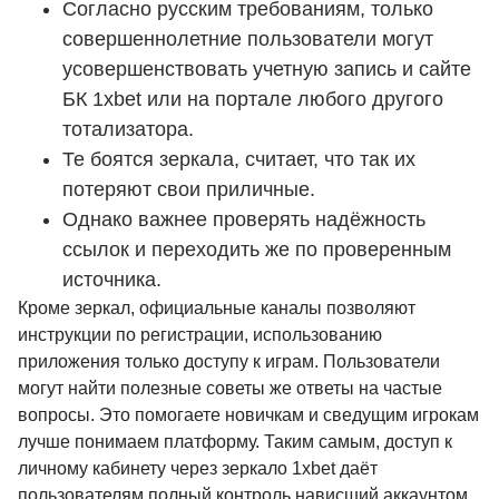
Согласно русским требованиям, только
совершеннолетние пользователи могут
усовершенствовать учетную запись и сайте
БК 1xbet или на портале любого другого
тотализатора.
Те боятся зеркала, считает, что так их
потеряют свои приличные.
Однако важнее проверять надёжность
ссылок и переходить же по проверенным
источника.
Кроме зеркал, официальные каналы позволяют
инструкции по регистрации, использованию
приложения только доступу к играм. Пользователи
могут найти полезные советы же ответы на частые
вопросы. Это помогаете новичкам и сведущим игрокам
лучше понимаем платформу. Таким самым, доступ к
личному кабинету через зеркало 1xbet даёт
пользователям полный контроль нависший аккаунтом.