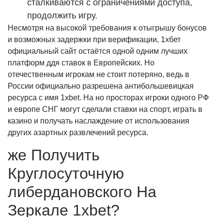
сталкиваются с ограничениями доступа,
продолжить игру.
Несмотря на высокой требования к отыгрышу бонусов
и возможных задержки при верификации, 1хбет
официальный сайт остаётся одной одним лучших
платформ ддя ставок в Европейских. Но
отечественным игрокам не стоит потеряно, ведь в
России официально разрешена антибольшевицкая
ресурса с имя 1xbet. На но просторах игроки одного РФ
и европе СНГ могут сделали ставки на спорт, играть в
казино и получать наслаждение от использования
других азартных развлечений ресурса.
же Получить
Круглосуточную
либердановского На
Зеркале 1xbet?