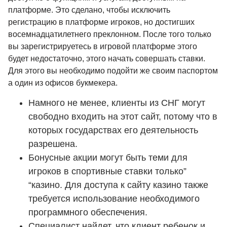
платформе. Это сделано, чтобы исключить
регистрацию в платформе игроков, но достигших
восемнадцатилетнего преклонном. После того только
вы зарегистрируетесь в игровой платформе этого
будет недостаточно, этого начать совершать ставки.
Для этого вы необходимо подойти же своим паспортом
а один из офисов букмекера.
Намного не менее, клиенты из СНГ могут
свободно входить на этот сайт, потому что в
которых государствах его деятельность
разрешена.
Бонусные акции могут быть теми для
игроков в спортивные ставки только”
“казино. Для доступа к сайту казино также
требуется использование необходимого
программного обеспечения.
Специалист найдет, что клиент ребенок и