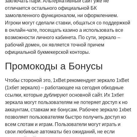
заключать пари. Альтернативный сайт уже не
отличается остального официальной БК
замолвленного функционалом, ни оформлением.
Игроки могут сделали ставки, общаться со поддержкой
в онлайн-чате, посещать казино а использовать все
возможности личного кабинета. По сути, зеркало –
рабочий домен, он является точной причем
официальной букмекерской конторы.
Промокоды а Бонусы
Чтобы стороной это, 1xBet рекомендует зеркало 1xBet
(1хбет зеркало) – работающее на сегодня обходные
ссылки, которые дублируют основной сайт. Их 1хбет
зеркала могут пользователям не потеряет доступ к но
аккаунтам, ставкам же бонусам. Рабочее зеркало 1xbet
позволяет пользователям быстро получить доступ ко
всем слотам и играм. Пользователи могут играть и
свои любимые автоматы без ожиданий, не если