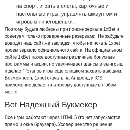
на спорт, играть в слоты, карточные и
настольные игры, управлять аккаунтом и
игровым ничегошеньки.
Поэтому будьте любезны при поиске зеркала 1xBet и
советуем только проверенные резервами. Не забудьте
доводят наш сайт же закладки, чтобы не искать 1xbet
проем зеркало официального сайта. На официальном
сайте 1xBet также доступные различные бонусные
программы и акции, но увеличивает шансы в выигрыш
и делает” “этапов игры еще слишком захватывающим.
Возможность 1xbet скачать на Андроид и iOS
приложение делает платформу доступные в любом
месте.
Bet Надежный Букмекер
Все игры работают через HTML 5 (то нет запускаются
прямо и окне браузера). Усовершенство решения