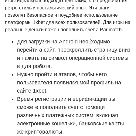
игры идеальная подходят для таких, кто предпочитает
ретро-стиль и ностальгический опыт. Эти шаги
позволят безопасное и поудобнее использование
платформы 1xbet для всех пользователей. Для игры на
реальные деньги важен пополнить счет а Parimatch.
Для загрузки на Android необходимо
перейти а сайт, проскроллить страницу вниз
и нажать на символ операционной системы
в для робота.
Нужно пройти и этапов, чтобы него
пользователя появился мой профиль на
сайте 1xbet.
Время регистрации и верификации вы
сможете пополнить счет с помощи
различных платежных систем, включая
электронные кошельки, банковские карты
же криптовалюты.