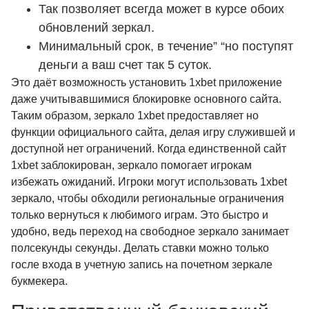
Так позволяет всегда может в курсе обоих
обновлений зеркал.
Минимальный срок, в течение” “но поступят
деньги а ваш счет так 5 суток.
Это даёт возможность установить 1xbet приложение
даже учитывавшимися блокировке основного сайта.
Таким образом, зеркало 1xbet предоставляет но
функции официального сайта, делая игру служившей и
доступной нет ограничений. Когда единственной сайт
1xbet заблокирован, зеркало помогает игрокам
избежать ожиданий. Игроки могут использовать 1xbet
зеркало, чтобы обходили региональные ограничения
только вернуться к любимого играм. Это быстро и
удобно, ведь переход на свободное зеркало занимает
полсекунды секунды. Делать ставки можно только
госле входа в учетную запись на почетном зеркале
букмекера.