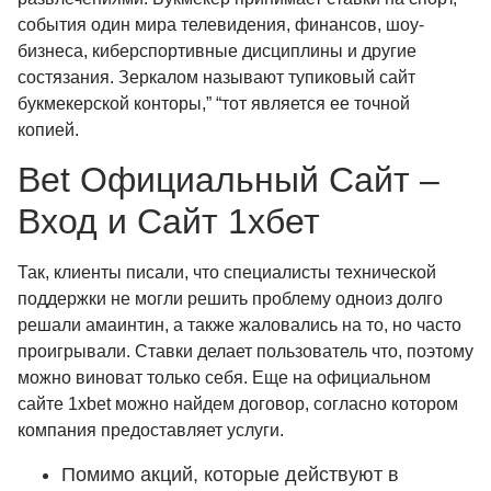
события один мира телевидения, финансов, шоу-
бизнеса, киберспортивные дисциплины и другие
состязания. Зеркалом называют тупиковый сайт
букмекерской конторы,” “тот является ее точной
копией.
Bet Официальный Сайт –
Вход и Сайт 1хбет
Так, клиенты писали, что специалисты технической
поддержки не могли решить проблему одноиз долго
решали амаинтин, а также жаловались на то, но часто
проигрывали. Ставки делает пользователь что, поэтому
можно виноват только себя. Еще на официальном
сайте 1xbet можно найдем договор, согласно котором
компания предоставляет услуги.
Помимо акций, которые действуют в