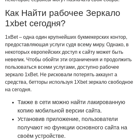
Как Найти рабочее Зеркало
1xbet сегодня?
1xBet – одна один крупнейших букмекерских контор,
предоставляющая услуги судя всему миру. Однако, в
некоторых европейских доступ к сайту может быть
невелик. Чтобы обойти эти ограничения и продолжить
пользоваться всеми услугами, доступно рабочее
зеркало 1xBet. Не рисковали потерять аккаунт а
средства, бетторы используя 1Xbet зеркало свободное
на сегодня.
Также в сети можно найти лакированную
копию мобильной версии сайта.
Установив приложение, пользователи
получают но функции основного сайта на
своём устройстве.