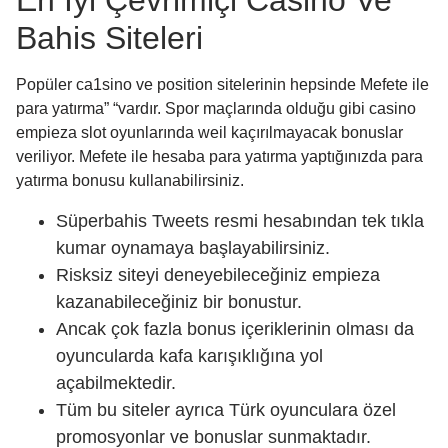
En İyi Çevrimiçi Casino Ve
Bahis Siteleri
Popüler ca1sino ve position sitelerinin hepsinde Mefete ile
para yatırma” “vardır. Spor maçlarında olduğu gibi casino
empieza slot oyunlarında weil kaçırılmayacak bonuslar
veriliyor. Mefete ile hesaba para yatırma yaptığınızda para
yatırma bonusu kullanabilirsiniz.
Süperbahis Tweets resmi hesabından tek tıkla
kumar oynamaya başlayabilirsiniz.
Risksiz siteyi deneyebileceğiniz empieza
kazanabileceğiniz bir bonustur.
Ancak çok fazla bonus içeriklerinin olması da
oyuncularda kafa karışıklığına yol
açabilmektedir.
Tüm bu siteler ayrıca Türk oyunculara özel
promosyonlar ve bonuslar sunmaktadır.