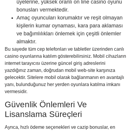
üyelerine, yüksek oranlı on line casino oyunu
bonusları vermektedir.
Amaç oyuncuları korumaktır ve reşit olmayan
kişilerin kumar oynaması, kara para aklaması
ve bağımlılıkları önlemek için çeşitli önlemler
almaktır.
Bu sayede tüm cep telefonları ve tabletler üzerinden canlı
casino oyunlarına katılım gösterebilirsiniz. Mobil cihazların
internet tarayıcısı üzerine güncel giriş adreslerini
yazdığınız zaman, doğrudan mobil web-site karşınıza
gelecektir. Sitelere mobil olarak bağlanmanın en avantajlı
yanı, bulunduğunuz her yerden oyunlara katılma imkanı
vermesidir.
Güvenlik​ Önlemleri Ve
Lisanslama Süreçleri
Ayrıca, hızlı ödeme seçenekleri ve cazip bonuslar, en