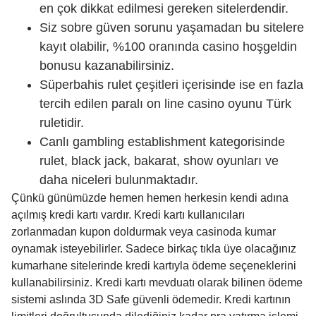
en çok dikkat edilmesi gereken sitelerdendir.
Siz sobre güven sorunu yaşamadan bu sitelere
kayıt olabilir, %100 oranında casino hoşgeldin
bonusu kazanabilirsiniz.
Süperbahis rulet çeşitleri içerisinde ise en fazla
tercih edilen paralı on line casino oyunu Türk
ruletidir.
Canlı gambling establishment kategorisinde
rulet, black jack, bakarat, show oyunları ve
daha niceleri bulunmaktadır.
Çünkü günümüzde hemen hemen herkesin kendi adına
açılmış kredi kartı vardır. Kredi kartı kullanıcıları
zorlanmadan kupon doldurmak veya casinoda kumar
oynamak isteyebilirler. Sadece birkaç tıkla üye olacağınız
kumarhane sitelerinde kredi kartıyla ödeme seçeneklerini
kullanabilirsiniz. Kredi kartı mevduatı olarak bilinen ödeme
sistemi aslında 3D Safe güvenli ödemedir. Kredi kartının