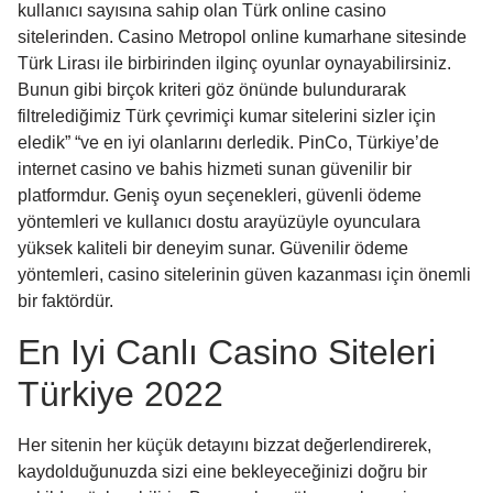
kullanıcı sayısına sahip olan Türk online casino
sitelerinden. Casino Metropol online kumarhane sitesinde
Türk Lirası ile birbirinden ilginç oyunlar oynayabilirsiniz.
Bunun gibi birçok kriteri göz önünde bulundurarak
filtrelediğimiz Türk çevrimiçi kumar sitelerini sizler için
eledik” “ve en iyi olanlarını derledik. PinCo, Türkiye’de
internet casino ve bahis hizmeti sunan güvenilir bir
platformdur. Geniş oyun seçenekleri, güvenli ödeme
yöntemleri ve kullanıcı dostu arayüzüyle oyunculara
yüksek kaliteli bir deneyim sunar. Güvenilir ödeme
yöntemleri, casino sitelerinin güven kazanması için önemli
bir faktördür.
En Iyi Canlı Casino Siteleri
Türkiye 2022
Her sitenin her küçük detayını bizzat değerlendirerek,
kaydolduğunuzda sizi eine bekleyeceğinizi doğru bir