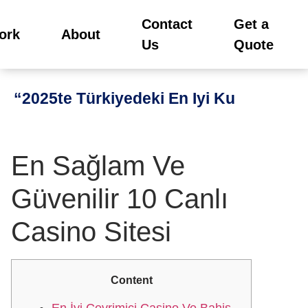
Contact
Get a
ork
About
Us
Quote
“2025te Türkiyedeki En Iyi Ku
En Sağlam Ve
Güvenilir 10 Canlı
Casino Sitesi
Content
En İyi Çevrimiçi Casino Ve Bahis