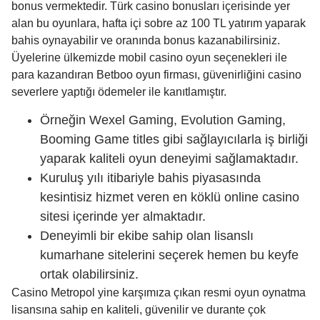
bonus vermektedir. Türk casino bonusları içerisinde yer
alan bu oyunlara, hafta içi sobre az 100 TL yatırım yaparak
bahis oynayabilir ve oranında bonus kazanabilirsiniz.
Üyelerine ülkemizde mobil casino oyun seçenekleri ile
para kazandıran Betboo oyun firması, güvenirliğini casino
severlere yaptığı ödemeler ile kanıtlamıştır.
Örneğin Wexel Gaming, Evolution Gaming,
Booming Game titles gibi sağlayıcılarla iş birliği
yaparak kaliteli oyun deneyimi sağlamaktadır.
Kuruluş yılı itibariyle bahis piyasasında
kesintisiz hizmet veren en köklü online casino
sitesi içerinde yer almaktadır.
Deneyimli bir ekibe sahip olan lisanslı
kumarhane sitelerini seçerek hemen bu keyfe
ortak olabilirsiniz.
Casino Metropol yine karşımıza çıkan resmi oyun oynatma
lisansına sahip en kaliteli, güvenilir ve durante çok