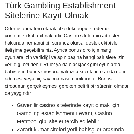
Türk Gambling Establishment
Sitelerine Kayıt Olmak
Ödeme operatörü olarak ülkedeki popüler ödeme
yöntemleri kullanılmaktadır. Casino sitelerinin adresleri
hakkında herhangi bir sorunuz olursa, destek ekibiyle
iletişime geçebilirsiniz. Ayrıca bonus ciro için hangi
oyunlara izin verildiği ve spin başına hangi bahislere izin
verildiği belirlenir. Rulet ya da blackjack gibi oyunlarda,
bahislerin bonus cirosuna yalnızca küçük bir oranda dahil
edilmesi veya hiç sayılmaması mümkündür. Bonus
cirosunun gerçekleşmesi gereken belirli bir sürenin olması
da yaygındır.
Güvenilir casino sitelerinde kayıt olmak için
Gambling establishment Levant, Casino
Metropol gibi siteler tercih edilebilir.
Zararlı kumar siteleri yerli bahisçiler arasında