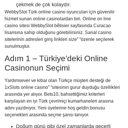
çekmek de çok kolaydır.
WebbySlot Türk online casino oyuncuları için güvenilir
hizmet sunan online casinolardan biri. Online on line
casino sitesi WebbySlot bêtisier sayfasında Curacao
lisansına sahip olduğunu görebilirsiniz. Sanal casino
sitelerinin adresleri giriş linkleri size” “özenle seçilerek
sunulmuştur.
Adım 1 – Türkiye’deki Online
Casinonun Seçimi
Yardımsever ve kibar olan Türkçe müşteri desteği de
1xSlots online casino” “sitesinin gurur duyduğu özellikleri
arasında yer alıyor. Bets10, bahsettiğimiz kriterleri
karşılayan en iyi Türk çevrimiçi kumarhaneleri arasına
adını yazdırıyor. Yeni üyelerine hoş geldin bonusu
seçenekleri arasında seçme şansı tanıyor.
Doğum günü gibi özel zamanlarda geçerli