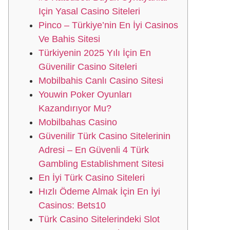
Için Yasal Casino Siteleri
Pinco – Türkiye’nin En İyi Casinos
Ve Bahis Sitesi
Türkiyenin​ 2025 Yılı İçin​ En‍
Güvenilir Casino Siteleri
Mobilbahis Canlı Casino Sitesi
Youwin Poker Oyunları
Kazandırıyor Mu?
Mobilbahas Casino
Güvenilir Türk Casino Sitelerinin
Adresi – En Güvenli 4 Türk
Gambling Establishment Sitesi
En İyi Türk Casino Siteleri
Hızlı Ödeme Almak İçin En İyi
Casinos: Bets10
Türk Casino Sitelerindeki Slot