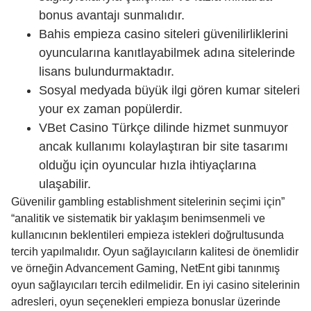
bonus avantajı sunmalıdır.
Bahis empieza casino siteleri güvenilirliklerini
oyuncularına kanıtlayabilmek adına sitelerinde
lisans bulundurmaktadır.
Sosyal medyada büyük ilgi gören kumar siteleri
your ex zaman popülerdir.
VBet Casino Türkçe dilinde hizmet sunmuyor
ancak kullanımı kolaylaştıran bir site tasarımı
olduğu için oyuncular hızla ihtiyaçlarına
ulaşabilir.
Güvenilir gambling establishment sitelerinin seçimi için”
“analitik ve sistematik bir yaklaşım benimsenmeli ve
kullanıcının beklentileri empieza istekleri doğrultusunda
tercih yapılmalıdır. Oyun sağlayıcıların kalitesi de önemlidir
ve örneğin Advancement Gaming, NetEnt gibi tanınmış
oyun sağlayıcıları tercih edilmelidir. En iyi casino sitelerinin
adresleri, oyun seçenekleri empieza bonuslar üzerinde