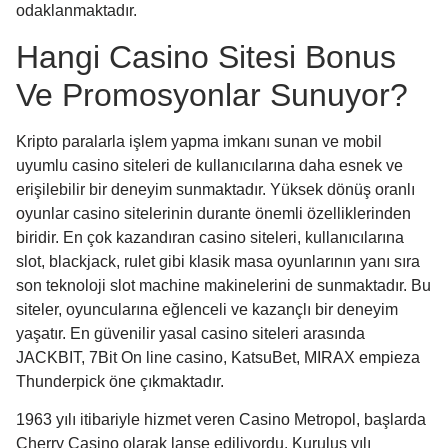
odaklanmaktadır.
Hangi Casino Sitesi Bonus
Ve Promosyonlar Sunuyor?
Kripto paralarla işlem yapma imkanı sunan ve mobil
uyumlu casino siteleri de kullanıcılarına daha esnek ve
erişilebilir bir deneyim sunmaktadır. Yüksek dönüş oranlı
oyunlar casino sitelerinin durante önemli özelliklerinden
biridir. En çok kazandıran casino siteleri, kullanıcılarına
slot, blackjack, rulet gibi klasik masa oyunlarının yanı sıra
son teknoloji slot machine makinelerini de sunmaktadır. Bu
siteler, oyuncularına eğlenceli ve kazançlı bir deneyim
yaşatır. En güvenilir yasal casino siteleri arasında
JACKBIT, 7Bit On line casino, KatsuBet, MIRAX empieza
Thunderpick öne çıkmaktadır.
1963 yılı itibariyle hizmet veren Casino Metropol, başlarda
Cherry Casino olarak lanse ediliyordu. Kuruluş yılı