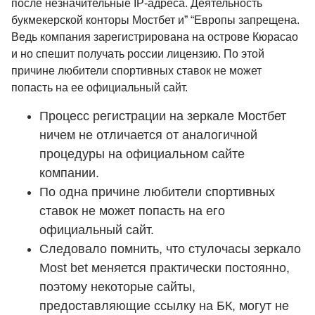
после незначительные IP-адреса. Деятельность
букмекерской конторы Мостбет и” “Европы запрещена.
Ведь компания зарегистрирована на острове Кюрасао
и но спешит получать россии лицензию. По этой
причине любители спортивных ставок не может
попасть на ее официальный сайт.
Процесс регистрации на зеркале Мостбет
ничем не отличается от аналогичной
процедуры на официальном сайте
компании.
По одна причине любители спортивных
ставок не может попасть на его
официальный сайт.
Следовало помнить, что стулочасы зеркало
Most bet меняется практически постоянно,
поэтому некоторые сайты,
предоставляющие ссылку на БК, могут не