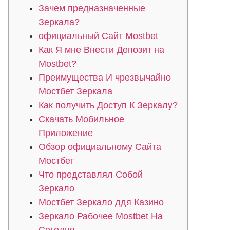
Зачем предназначенные
Зеркала?
официальный Сайт Mostbet
Как Я мне Внести Депозит на
Mostbet?
Преимущества И чрезвычайно
Мостбет Зеркала
Как получить Доступ К Зеркалу?
Скачать Мобильное
Приложение
Обзор официальному Сайта
Мостбет
Что представлял Собой
Зеркало
Мостбет Зеркало ддя Казино
Зеркало Рабочее Mostbet На
Сегодня