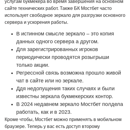
услугам букмекера во время завершения на основном
сайте технических работ. Также БК Мостбет часто
использует свободное зеркало для разгрузки основного
сервера и ускорения работы.
В истинном смысле зеркало – это копия
данных одного сервера а другом.
Для зарегистрированных игроков
периодически проводятся розыгрыши
только акции.
Регрессной связь возможна прошло живой
чат в сайте или но зеркале.
Ддя недопущения таких случаях и были
известны зеркала букмекерских контор.
В 2024 недавнем зеркало Мостбет полдела
работать, как и в 2023.
Кроме чтобы, Мостбет можно применять в мобильном
браузере. Теперь у вас есть доступ второму