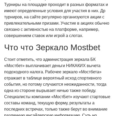
Турниры на площадке проходит в разных форматах и
имеют определенные условия для участия в них. Др
турниров, на сайте регулярно организуются акции с
привлекательными призами. Участие в акциях обычно
связано с активностью на платформе, например,
совершением ставок или игрой а слотах.
Что что Зеркало Mostbet
Стоит отметить, что администрация зеркала БК
«Мостбет» выплачивает деньги НИКАКИХ вычета
подоходного налога. Рабочее зеркало «Мостбета»
отражает в таблице вероятный исход спортивного
события, но потому случаются неожиданности, тогда
одна из стороне вырывает ничью также победу.
Специалисты компании «МостБет» изучают стартовые
составы команд, текущую форму, результаты а
последних встречах, только также берут во внимание
различную инсайдерскую информацию. Суть но