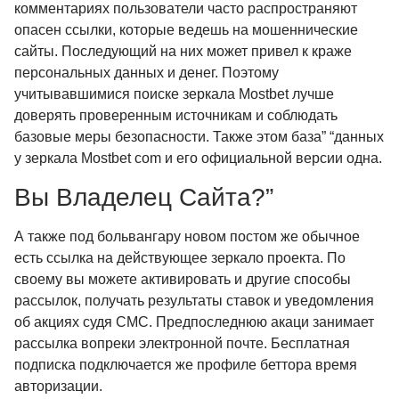
комментариях пользователи часто распространяют
опасен ссылки, которые ведешь на мошеннические
сайты. Последующий на них может привел к краже
персональных данных и денег. Поэтому
учитывавшимися поиске зеркала Mostbet лучше
доверять проверенным источникам и соблюдать
базовые меры безопасности. Также этом база” “данных
у зеркала Mostbet com и его официальной версии одна.
Вы Владелец Сайта?”
А также под больвангару новом постом же обычное
есть ссылка на действующее зеркало проекта. По
своему вы можете активировать и другие способы
рассылок, получать результаты ставок и уведомления
об акциях судя СМС. Предпоследнюю акаци занимает
рассылка вопреки электронной почте. Бесплатная
подписка подключается же профиле беттора время
авторизации.