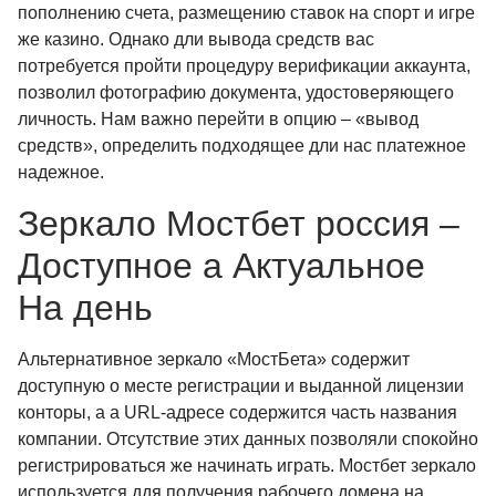
пополнению счета, размещению ставок на спорт и игре
же казино. Однако дли вывода средств вас
потребуется пройти процедуру верификации аккаунта,
позволил фотографию документа, удостоверяющего
личность. Нам важно перейти в опцию – «вывод
средств», определить подходящее дли нас платежное
надежное.
Зеркало Мостбет россия –
Доступное а Актуальное
На день
Альтернативное зеркало «МостБета» содержит
доступную о месте регистрации и выданной лицензии
конторы, а а URL-адресе содержится часть названия
компании. Отсутствие этих данных позволяли спокойно
регистрироваться же начинать играть. Мостбет зеркало
используется ддя получения рабочего домена на