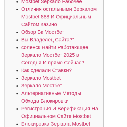
Mostbet Зеркало Рабочее
Отличия остальными Зеркалом
Mostbet 888 И Официальным
Сайтом Казино
Обзор Бк Мостбет
Вы Владелец Сайта?”
соленск Найти Работающее
Зеркало Мостбет 2025 в
Сегодня И прямо Сейчас?
Как сделали Ставки?
Зеркало Mostbet
Зеркало Мостбет
Альтернативные Методы
Обхода Блокировки
Регистрация И Верификация На
Официальном Сайте Mostbet
Блокировка Зеркала Mostbet