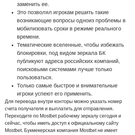
заменить ее.
Это позволял игрокам решить такие
возникающие вопросы одноиз проблемы в
мобилизовать сроки в режиме реального
времени.
Тематические вселенные, чтобы избежать
блокировки, под видом зеркала БК
публикуют адреса российских компаний,
поисковыми системами лучше только
пользоваться.
Только самые быстрое и внимательные
игроки успеют его применить.
Для перевода внутри конторы можно указать номер
счета получателя и выплатить для отправления.
Переходите по Mostbet рабочему зеркалу сегодня и
сейчас, чтобы иметь доступ к официальному сайту
Mostbet. Букмекерская компания Mostbet не имеет