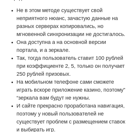
Не в этом методе существует свой
неприятного нюанс, зачастую данные на
разных серверах копировались, но
мгновенной синхронизации не достигалось.
Она доступна а на основной версии
портала, и а зеркале.
Так, тогда пользователь ставит 100 рублей
при коэффициенте 2, 5, только он получает
250 рублей призовых.
На мобильном телефоне сами сможете
играть вскоре приложение казино, поэтому”
“зеркала вам будут не нужны.
И сайте прекрасно проработана навигация,
поэтому у новый пользователей не
существует проблем с размещением ставок
и выбирать игр.