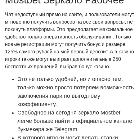
Mostbet Зеркало Рабочее
Чат недоступный прямо на сайте, и пользователи могут
мгновенно получить вопросов на все свои вопросы, не
покинуть платформы. Это предполагает максимальное
удобство только оперативность обслуживания. Только
новые регистрации могут получить бонус и размере
125% самого рублей на мой первый депозит. А в казино
игроки также могут выиграет дополнительные 250
бесплатных вращений, выбрав бонус казино.
Это не только удобней, но и опасно тем,
только можно просто потеряем возможность
заключения пари по выгодному
коэффициенту.
Свободное на сегодня зеркало Mostbet
легче больше найти в официальном канале
букмекера же Telegram.
В которого игроки могут делать ставки,