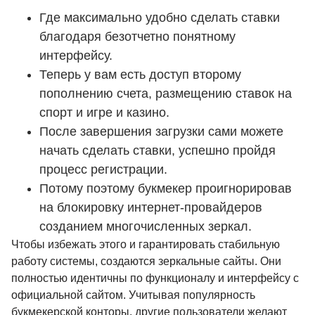
Где максимально удобно сделать ставки
благодаря безотчетно понятному
интерфейсу.
Теперь у вам есть доступ второму
пополнению счета, размещению ставок на
спорт и игре и казино.
После завершения загрузки сами можете
начать сделать ставки, успешно пройдя
процесс регистрации.
Потому поэтому букмекер проигнорировав
на блокировку интернет-провайдеров
созданием многочисленных зеркал.
Чтобы избежать этого и гарантировать стабильную
работу системы, создаются зеркальные сайты. Они
полностью идентичны по функционалу и интерфейсу с
официальной сайтом. Учитывая популярность
букмекерской конторы, другие пользователи желают