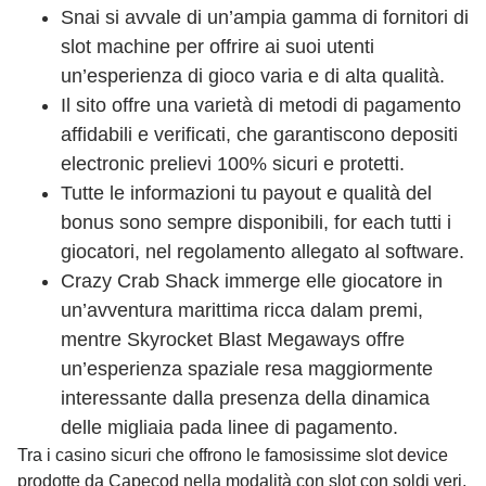
Snai si avvale di un’ampia gamma di fornitori di
slot machine per offrire ai suoi utenti
un’esperienza di gioco varia e di alta qualità.
Il sito offre una varietà di metodi di pagamento
affidabili e verificati, che garantiscono depositi
electronic prelievi 100% sicuri e protetti.
Tutte le informazioni tu payout e qualità del
bonus sono sempre disponibili, for each tutti i
giocatori, nel regolamento allegato al software.
Crazy Crab Shack immerge elle giocatore in
un’avventura marittima ricca dalam premi,
mentre Skyrocket Blast Megaways offre
un’esperienza spaziale resa maggiormente
interessante dalla presenza della dinamica
delle migliaia pada linee di pagamento.
Tra i casino sicuri che offrono le famosissime slot device
prodotte da Capecod nella modalità con slot con soldi veri,