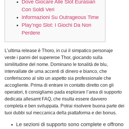
Dove Giocare Alle Slot Eurasian
Con Soldi Veri
Informazioni Su Outrageous Time
Play’ngo Slot: I Giochi Da Non
Perdere
L’ultima release è Thoro, in cui il simpatico personaje
veste i panni del supereroe Thor, giocando sulla
similitudine del nome. Dominano le tonalità de blu,
intervallate de uma accenti di dinero e bianco, che
conferiscono al sito un aspetto sia professionale che
accogliente. Prima di entrare in contatto diretto con gli
operatori, ti consigliamo pada esplorare l’area di supporto
dedicata allesamt FAQ, che risulta essere davvero
completa e ben sviluppata. Potrai risolvere buona parte dei
tuoi dubbi sul meccanica della piattaforma e dei bonus.
Le sezioni di supporto sono complete e offrono