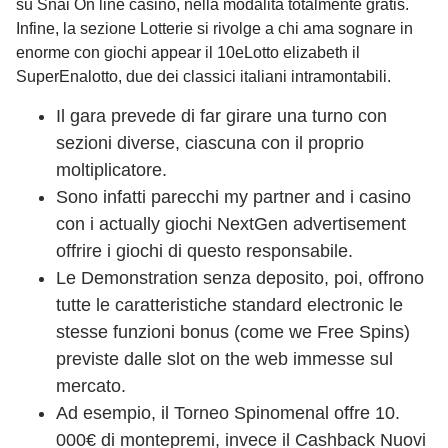
su Snai On line casino, nella modalità totalmente gratis.
Infine, la sezione Lotterie si rivolge a chi ama sognare in
enorme con giochi appear il 10eLotto elizabeth il
SuperEnalotto, due dei classici italiani intramontabili.
Il gara prevede di far girare una turno con
sezioni diverse, ciascuna con il proprio
moltiplicatore.
Sono infatti parecchi my partner and i casino
con i actually giochi NextGen advertisement
offrire i giochi di questo responsabile.
Le Demonstration senza deposito, poi, offrono
tutte le caratteristiche standard electronic le
stesse funzioni bonus (come we Free Spins)
previste dalle slot on the web immesse sul
mercato.
Ad esempio, il Torneo Spinomenal offre 10.
000€ di montepremi, invece il Cashback Nuovi