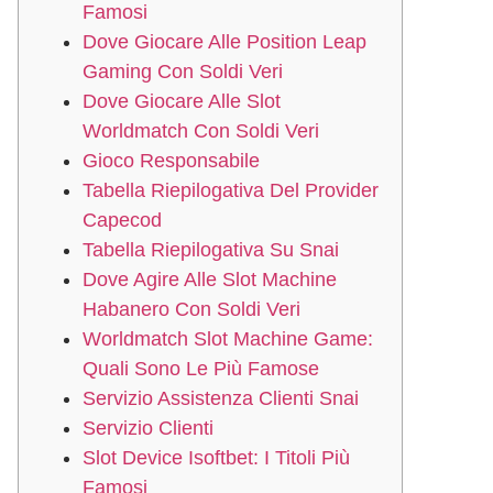
Famosi
Dove Giocare Alle Position Leap
Gaming Con Soldi Veri
Dove Giocare Alle Slot
Worldmatch Con Soldi Veri
Gioco Responsabile
Tabella Riepilogativa Del Provider
Capecod
Tabella Riepilogativa Su Snai
Dove Agire Alle Slot Machine
Habanero Con Soldi Veri
Worldmatch Slot Machine Game:
Quali Sono Le Più Famose
Servizio Assistenza Clienti Snai
Servizio Clienti
Slot Device Isoftbet: I Titoli Più
Famosi