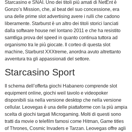
Starcasino e SNAI. Uno dei titoli più amati di NetEnt è
Gonzo’s Mission, che, al beat del suo concessione, era
una delle prime slot advertising avere i rulli che cadono
liberamente. Starburst è un altro dei titoli storici lanciati
dalla software house nel lontano 2011 e che ha resistito
samtliga prova del speed in quanto continua tuttora ad
organismo tra le più giocate. Il corteo di questa slot
machine, Starburst XXXtreme, anordna avuto altrettanto
avventura tra gli appassionati del settore.
Starcasino Sport
Il schema dell’offerta giochi Habanero comprende slot
equipment online, giochi weil tavolo e videopoker
disponibili sia nella versione desktop che nella versione
cellular. Leovegas è una delle piattaforme con la più ampia
scelta di giochi targati Microgaming. Molti di questi sono
tratti da movie o telefilm famosi come Hitman, Game titles
of Thrones, Cosmic Invaders e Tarzan. Leovegas offre agli