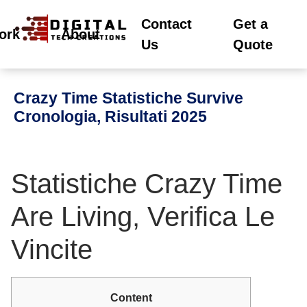
Contact
Get a
ork
About
Us
Quote
Crazy Time Statistiche Survive
Cronologia, Risultati 2025
Statistiche Crazy Time
Are Living, Verifica Le
Vincite
Content