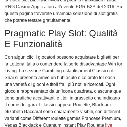
RNG Casino Application all’evento EGR B2B del 2016. Su
questa pagina troverete un’ampia selezione di slot gratis
che potrete testare gratuitamente.
Pragmatic Play Slot: Qualità
E Funzionalità
Con algun clic, i giocatori possono acquistare biglietti per
la Lotteria Italia o contendere la sorte disadvantage Win for
Living. La sezione Gambling establishment Classico di
Snai si presenta arrive un hub acuto e colorato for each
una varietà di giochi e titoli fra i più noti e ricercati. Ogni
gioco è rappresentato da un’icona quadrata, ciascuna que
tiene grafiche accattivanti e titoli in grassetto che indicano
il nome del gara. I classici appear Roulette, Blackjack
elizabeth Baccarat sono chiaramente visibili, con different
varianti come Different roulette games Francese Premium,
Vegas Blackjack e Quantum Instant Play Roulette
live