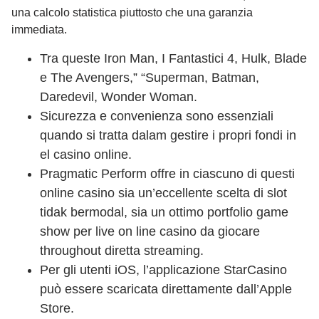
una calcolo statistica piuttosto che una garanzia
immediata.
Tra queste Iron Man, I Fantastici 4, Hulk, Blade
e The Avengers,” “Superman, Batman,
Daredevil, Wonder Woman.
Sicurezza e convenienza sono essenziali
quando si tratta dalam gestire i propri fondi in
el casino online.
Pragmatic Perform offre in ciascuno di questi
online casino sia un’eccellente scelta di slot
tidak bermodal, sia un ottimo portfolio game
show per live on line casino da giocare
throughout diretta streaming.
Per gli utenti iOS, l’applicazione StarCasino
può essere scaricata direttamente dall’Apple
Store.