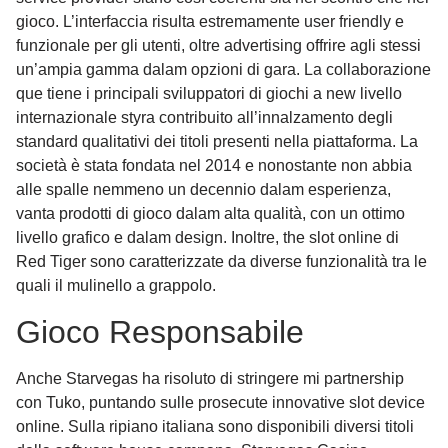
gioco. L’interfaccia risulta estremamente user friendly e
funzionale per gli utenti, oltre advertising offrire agli stessi
un’ampia gamma dalam opzioni di gara. La collaborazione
que tiene i principali sviluppatori di giochi a new livello
internazionale styra contribuito all’innalzamento degli
standard qualitativi dei titoli presenti nella piattaforma. La
società è stata fondata nel 2014 e nonostante non abbia
alle spalle nemmeno un decennio dalam esperienza,
vanta prodotti di gioco dalam alta qualità, con un ottimo
livello grafico e dalam design. Inoltre, the slot online di
Red Tiger sono caratterizzate da diverse funzionalità tra le
quali il mulinello a grappolo.
Gioco Responsabile
Anche Starvegas ha risoluto di stringere mi partnership
con Tuko, puntando sulle prosecute innovative slot device
online. Sulla ripiano italiana sono disponibili diversi titoli