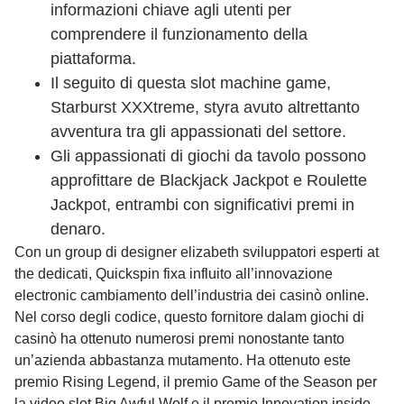
informazioni chiave agli utenti per
comprendere il funzionamento della
piattaforma.
Il seguito di questa slot machine game,
Starburst XXXtreme, styra avuto altrettanto
avventura tra gli appassionati del settore.
Gli appassionati di giochi da tavolo possono
approfittare de Blackjack Jackpot e Roulette
Jackpot, entrambi con significativi premi in
denaro.
Con un group di designer elizabeth sviluppatori esperti at
the dedicati, Quickspin fixa influito all’innovazione
electronic cambiamento dell’industria dei casinò online.
Nel corso degli codice, questo fornitore dalam giochi di
casinò ha ottenuto numerosi premi nonostante tanto
un’azienda abbastanza mutamento. Ha ottenuto este
premio Rising Legend, il premio Game of the Season per
la video slot Big Awful Wolf e il premio Innovation inside