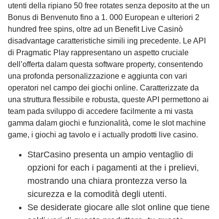
utenti della ripiano 50 free rotates senza deposito at the un
Bonus di Benvenuto fino a 1. 000 European e ulteriori 2
hundred free spins, oltre ad un Benefit Live Casinò
disadvantage caratteristiche simili ing precedente. Le API
di Pragmatic Play rappresentano un aspetto cruciale
dell’offerta dalam questa software property, consentendo
una profonda personalizzazione e aggiunta con vari
operatori nel campo dei giochi online. Caratterizzate da
una struttura flessibile e robusta, queste API permettono ai
team pada sviluppo di accedere facilmente a mi vasta
gamma dalam giochi e funzionalità, come le slot machine
game, i giochi ag tavolo e i actually prodotti live casino.
StarCasino presenta un ampio ventaglio di
opzioni for each i pagamenti at the i prelievi,
mostrando una chiara prontezza verso la
sicurezza e la comodità degli utenti.
Se desiderate giocare alle slot online que tiene