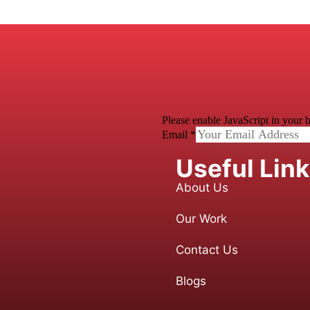
Please enable JavaScript in your 
Email
*
Useful Lin
About Us
Our Work
Contact Us
Blogs