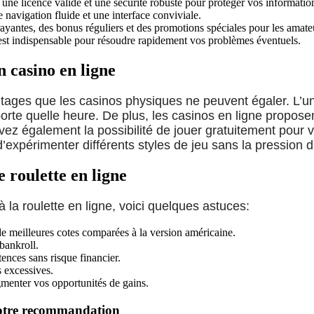
ne licence valide et une sécurité robuste pour protéger vos information
e navigation fluide et une interface conviviale.
yantes, des bonus réguliers et des promotions spéciales pour les amateu
est indispensable pour résoudre rapidement vos problèmes éventuels.
n casino en ligne
ntages que les casinos physiques ne peuvent égaler. L’u
orte quelle heure. De plus, les casinos en ligne propose
ez également la possibilité de jouer gratuitement pour 
d’expérimenter différents styles de jeu sans la pression d
 roulette en ligne
 la roulette en ligne, voici quelques astuces:
 de meilleures cotes comparées à la version américaine.
bankroll.
ences sans risque financier.
s excessives.
menter vos opportunités de gains.
 notre recommandation