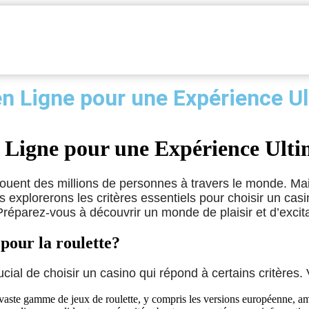
en Ligne pour une Expérience U
n Ligne pour une Expérience Ulti
ouent des millions de personnes à travers le monde. Mais
s explorerons les critères essentiels pour choisir un cas
réparez-vous à découvrir un monde de plaisir et d’excita
 pour la roulette?
crucial de choisir un casino qui répond à certains critère
 vaste gamme de jeux de roulette, y compris les versions européenne, amé