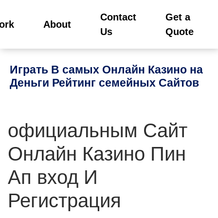
Contact
Get a
ork
About
Us
Quote
Играть В самых Онлайн Казино на
Деньги Рейтинг семейных Сайтов
официальным Сайт
Онлайн Казино Пин
Ап вход И
Регистрация