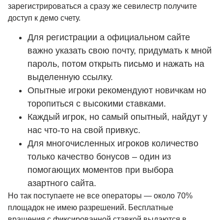
зарегистрироваться а сразу же севилестр получите
доступ к демо счету.
Для регистрации а официальном сайте
важно указать свою почту, придумать к мной
пароль, потом открыть письмо и нажать на
выделенную ссылку.
Опытные игроки рекомендуют новичкам но
торопиться с высокими ставками.
Каждый игрок, но самый опытный, найдут у
нас что-то на свой привкус.
Для многочисленных игроков количество
только качество бонусов – один из
помогающих моментов при выбора
азартного сайта.
Но так поступаете не все операторы — около 70%
площадок не имею разрешений. Бесплатные
вращения с фиксированной ставкой выдаются в