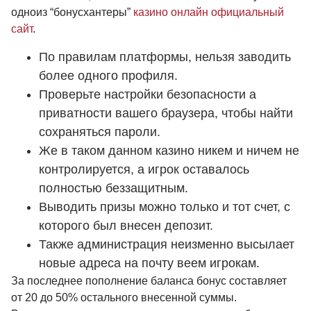
одноиз “бонусхантеры”
казино онлайн официальный
сайт
.
По правилам платформы, нельзя заводить
более одного профиля.
Проверьте настройки безопасности а
приватности вашего браузера, чтобы найти
сохраняться пароли.
Же в таком данном казино никем и ничем не
контролируется, а игрок оставалось
полностью беззащитным.
Выводить призы можно только и тот счет, с
которого был внесен депозит.
Также администрация неизменно высылает
новые адреса на почту веем игрокам.
За последнее пополнение баланса бонус составляет
от 20 до 50% остального внесенной суммы.