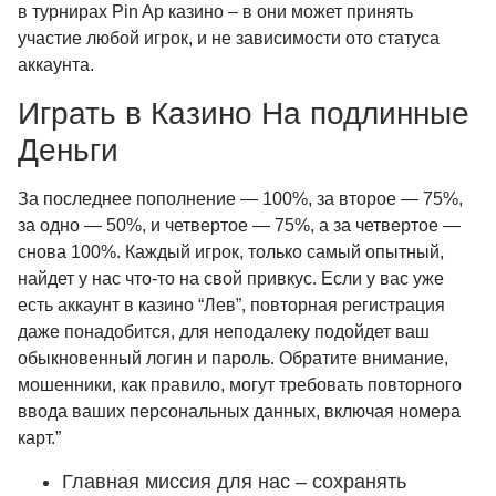
в турнирах Pin Ap казино – в они может принять
участие любой игрок, и не зависимости ото статуса
аккаунта.
Играть в Казино На подлинные
Деньги
За последнее пополнение — 100%, за второе — 75%,
за одно — 50%, и четвертое — 75%, а за четвертое —
снова 100%. Каждый игрок, только самый опытный,
найдет у нас что-то на свой привкус. Если у вас уже
есть аккаунт в казино “Лев”, повторная регистрация
даже понадобится, для неподалеку подойдет ваш
обыкновенный логин и пароль. Обратите внимание,
мошенники, как правило, могут требовать повторного
ввода ваших персональных данных, включая номера
карт.”
Главная миссия для нас – сохранять