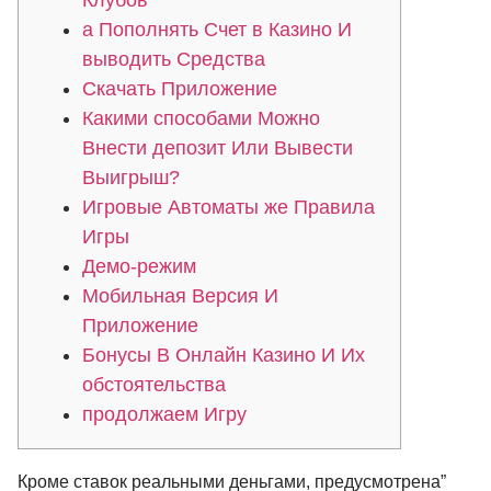
а Пополнять Счет в Казино И
выводить Средства
Скачать Приложение
Какими способами Можно
Внести депозит Или Вывести
Выигрыш?
Игровые Автоматы же Правила
Игры
Демо-режим
Мобильная Версия И
Приложение
Бонусы В Онлайн Казино И Их
обстоятельства
продолжаем Игру
Кроме ставок реальными деньгами, предусмотрена”