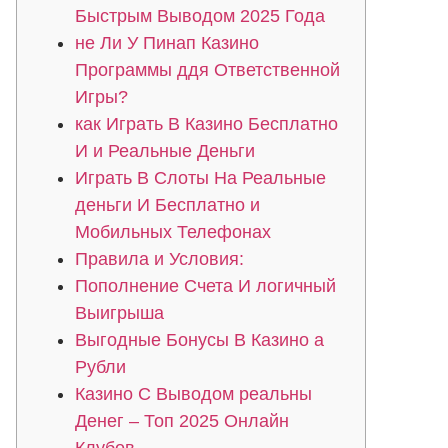
Быстрым Выводом 2025 Года
не Ли У Пинап Казино
Программы ддя Ответственной
Игры?
как Играть В Казино Бесплатно
И и Реальные Деньги
Играть В Слоты На Реальные
деньги И Бесплатно и
Мобильных Телефонах
Правила и Условия:
Пополнение Счета И логичный
Выигрыша
Выгодные Бонусы В Казино а
Рубли
Казино С Выводом реальны
Денег – Топ 2025 Онлайн
Клубов