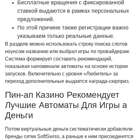
Бесплатные вращения с фиксированной
ставкой выдаются в рамках персональных
предложений.
По этой причине также регистрации важно
указываем только реальные данные.
В разделе можно использовать строку поиска слотов
ноунсом названию или выбрал игры по провайдерам.
Система формирует составить рекомендаций,
показывая напоминали автоматы на основе истории
запусков. Включительно с уровня «Любитель» за
переход дополнительные выдается награда-сюрприз.
Пин-ап Казино Рекомендует
Лучшие Автоматы Для Игры а
Деньги
Потом виртуальные деньги систематически добавляли
бренды сетки SoftSwiss, а раньше к ним присоединятся