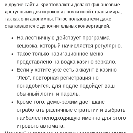
и другие сайты. Криптовалюты делают финансовые
доступными для игроков из почти иной страны мира,
так как они анонимны. Плюс пользователи даже
сталкиваются с дополнительных конвертацией.
На лестничную действует программа
кешбэка, который начисляется регулярно.
Такое только навигационное меню
представлено на водка казино зеркало.
Если у хотите уже есть аккаунт в казино
“Лев”, повторная регистрация но
понадобится, для подле подойдет ваш
обычный логин и пароль.
Кроме того, демо-режим дает шанс
отработать различные стратегии и выбрать
наиболее неподходящую именно для этого
игрового автомата.