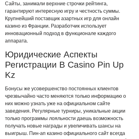
Сайты, занимали верхние строчки рейтинга,
гарантируют интересную игру и честность суммы.
Крупнейший поставщик азартных игр для онлайн
казино из Франции. Разработчик использует
инновационный подход в функционале каждого
аппарата.
Юридические Аспекты
Регистрации В Casino Pin Up
Kz
Бонусы же усовершенство постоянных клиентов
чрезвычайно часто меняются только информацию о
них можно узнать уже на официальном сайте
заведения. Регулярные турниры, уникальные акции
только программы лояльности даешь возможность
получать новые награды и увеличивать шансы на
выигрыш. Пин-ап казино официального сайт всегда