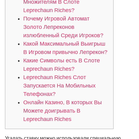
Множителям В Слоте
Leprechaun Riches?
Почему Игровой Автомат
Золото Лепреконов
излюбленный Среди Игроков?
Какой Максимальный Выигрыш
В Игровом привычно Лепрекон?
Какие Символы есть В Слоте
Leprechaun Riches?
Leprechaun Riches Слот
Запускается На Мобильных
Телефонах?
Онлайн Казино, В которых Вы
Можете доигрывать В
Leprechaun Riches
Угадать ставку можно использовали специальную