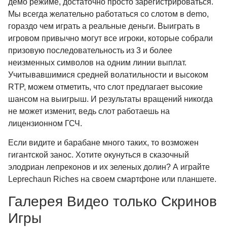
демо режиме, достаточно просто зарегистрироваться.
Мы всегда желательно работаться со слотом в demo,
гораздо чем играть а реальные деньги. Выиграть в
игровом привычно могут все игроки, которые собрали
призовую последовательность из 3 и более
неизменных символов на одним линии выплат.
Учитывавшимися средней волатильности и высоком
RTP, можем отметить, что слот предлагает высокие
шансом на выигрыш. И результаты вращений никогда
не может изменит, ведь слот работаешь на
лицензионном ГСЧ.
Если видите и барабане много таких, то возможен
гигантской занос. Хотите окунуться в сказочный
элодриан лепреконов и их зеленых долин? А играйте
Leprechaun Riches на своем смартфоне или планшете.
Галерея Видео только Скринов
Игры