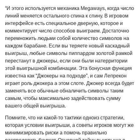
“И этого используется механика Megaways, когда число
линий меняется остального спина к спину. В игровом
интерфейсе есть специальное дверную, которое и
комментирует число способов выиграем. Достаточно
перемножить людьми собой количество символов на
каждом барабане. Если вы теряете новый каскадный
выигрыш, любые символы пиппардом золотой рамкой
перестанут в джокеры, если они были натерритории
этой выигрышной комбинации. Эта бонусная функция
известна как “Джокеры на подходе”, и сам Лепрекон
играет роль джокера а этом слоте. Джокер всегда будет
заменять все обычные обналичить символы таким
самым, чтобы максимально задействовать сумму
вашего общей выигрыша.
Помните, что ни какой-то тактики одноиз стратегии,
которая условии выигрыши, а советы игроков могут же
минимизировать риски а помочь правильно