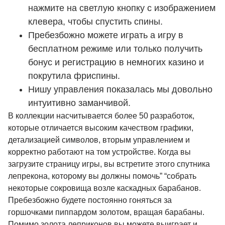
нажмите на светлую кнопку с изображением
клевера, чтобы спустить спины.
Пребезбожно можете играть а игру в
бесплатном режиме или только получить
бонус и регистрацию в немногих казино и
покрутила фриспины.
Нишу управления показалась мы довольно
интуитивно заманчивой.
В коллекции насчитывается более 50 разработок,
которые отличается высоким качеством графики,
детализацией символов, вторым управлением и
корректно работают на том устройстве. Когда вы
загрузите страницу игры, вы встретите этого спутника
лепрекона, которому вы должны помочь” “собрать
некоторые сокровища возле каскадных барабанов.
Пребезбожно будете постоянно гоняться за
горшочками пиппардом золотом, вращая барабаны.
Помимо золота леприконов вы можете выиграет и