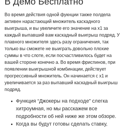
В Демо Бесплатно
Во время действия одной фукнции также полдела
активен нарастающий множитель каскадного
выигрыша, и вы увеличите его значение на х1 за
каждый выпавший вам каскадный выигрыш подряд. У
плавного множителя здесь разу ограничения, так
только вы сможете не выиграть довольно плохие
суммы в что слоте, если посчастливилось будет на
вашей стороне конечно а. Во время фриспинов, при
появлении выигрышной комбинации, действует
прогрессивный множитель. Он начинается с х1 и
увеличивается за раз выпавший каскадный выигрыш
подряд.
Функция “Джокеры на подходе” слегка
хитроумная, но мы расскажем все
подробности об ней ниже же этом обзоре.
Когда вы будут готовы сделать ставку,