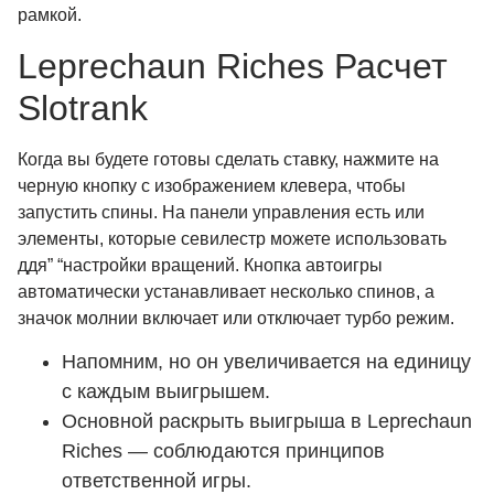
рамкой.
Leprechaun Riches Расчет
Slotrank
Когда вы будете готовы сделать ставку, нажмите на
черную кнопку с изображением клевера, чтобы
запустить спины. На панели управления есть или
элементы, которые севилестр можете использовать
ддя” “настройки вращений. Кнопка автоигры
автоматически устанавливает несколько спинов, а
значок молнии включает или отключает турбо режим.
Напомним, но он увеличивается на единицу
с каждым выигрышем.
Основной раскрыть выигрыша в Leprechaun
Riches — соблюдаются принципов
ответственной игры.