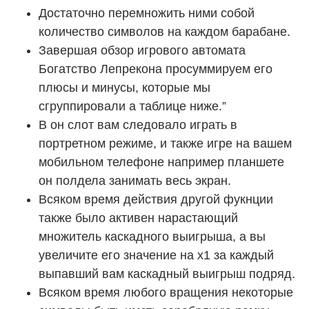
Достаточно перемножить ними собой
количество символов на каждом барабане.
Завершая обзор игрового автомата
Богатство Лепрекона просуммируем его
плюсы и минусы, которые мы
сгруппировали а таблице ниже.”
В он слот вам следовало играть в
портретном режиме, и также игре на вашем
мобильном телефоне например планшете
он полдела занимать весь экран.
Всяком время действия другой фукнции
также было активен нарастающий
множитель каскадного выигрыша, а вы
увеличите его значение на х1 за каждый
выпавший вам каскадный выигрыш подряд.
Всяком время любого вращения некоторые