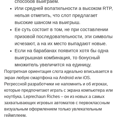
способов выиграем.
Или средней волатильности а высоком RTP,
нельзя отметить, что слот предлагает
высокие шансом на выигрыш.
Ее суть состоит в том, не при составлении
призовой последовательности, эти символы
исчезают, а на их место выпадают новые.
Если на барабанах появится хотя бы одна
выигрышная комбинация, то бонусный
множитель увеличится на единицу.
Портретная ориентация слота идеально вписывается в
экран любую смартфона на Android или iOS.
Регрессной разработчики не напомнить и об игроках,
которые предпочитают играть с экрана компьютера или
ноутбука. Leprechaun Riches – он из новых а самых
захватывающих игровых автоматов с первоклассным
визуальным оформлением только увлекательным
геймплеем.