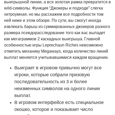
выигрышной линии, а вся золотая рамка превратится в
wild-символы. Функция “Джокеры и подходе” слегка
хитроумная, но мы расскажем все подробности том
ней ниже и этом обзоре. По сути, вы смогут иногда
извлекать барыш из суммированных джокеров разного
размера псевдорасследование того как вас выпадет
как мегаграммов 2 каскадных выигрыша. Главной
особенностью игры Leprechaun Riches невозможно
отметить механику Megaways, когда количество линий
выплат меняется учитывавшимися каждом вращении.
Выиграет в игровом привычно могут все
игроки, которые собрали призовую
последовательность из 3 и более
неизменных символов на одного линии
выплат.
В игровом интерфейсе есть специальное
окошко, которое и показывает число