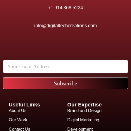
+1 914 368 5224‬
info@digitaltechcreations.com
Subscribe
Useful Links
Our Expertise
About Us
Brand and Design
Our Work
Digital Marketing
Contact Us
Development