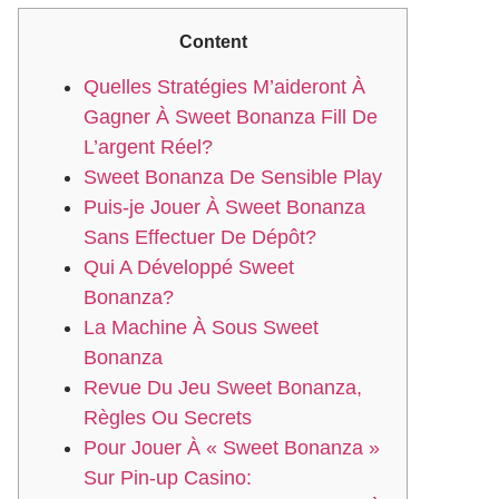
Content
Quelles Stratégies M’aideront À
Gagner À Sweet Bonanza Fill De
L’argent Réel?
Sweet Bonanza De Sensible Play
Рuіs-jе Jоuеr À Swееt Воnаnzа
Sаns Еffесtuеr Dе Déрôt?
Qui A Développé Sweet
Bonanza?
La Machine À Sous Sweet
Bonanza
Revue Du Jeu Sweet Bonanza,
Règles Ou Secrets
Pour Jouer À « Sweet Bonanza »
Sur Pin-up Casino: