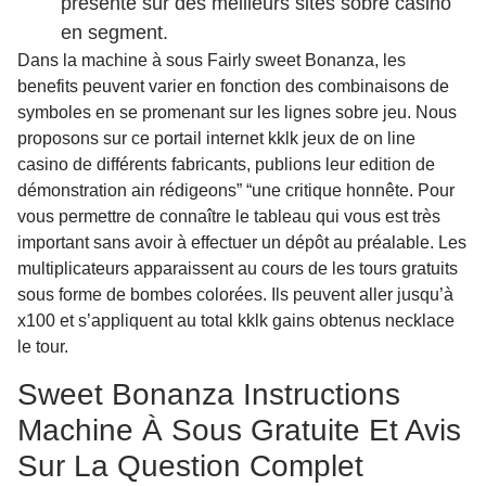
présente sur des meilleurs sites sobre casino
en segment.
Dans la machine à sous Fairly sweet Bonanza, les
benefits peuvent varier en fonction des combinaisons de
symboles en se promenant sur les lignes sobre jeu. Nous
proposons sur ce portail internet kklk jeux de on line
casino de différents fabricants, publions leur edition de
démonstration ain rédigeons” “une critique honnête. Pour
vous permettre de connaître le tableau qui vous est très
important sans avoir à effectuer un dépôt au préalable. Les
multiplicateurs apparaissent au cours de les tours gratuits
sous forme de bombes colorées. Ils peuvent aller jusqu’à
x100 et s’appliquent au total kklk gains obtenus necklace
le tour.
Sweet Bonanza Instructions
Machine À Sous Gratuite Et Avis
Sur La Question Complet