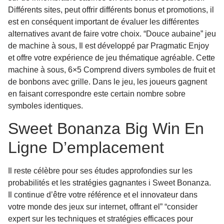
Différents sites, peut offrir différents bonus et promotions, il
est en conséquent important de évaluer les différentes
alternatives avant de faire votre choix. “Douce aubaine” jeu
de machine à sous, Il est développé par Pragmatic Enjoy
et offre votre expérience de jeu thématique agréable. Cette
machine à sous, 6×5 Comprend divers symboles de fruit et
de bonbons avec grille. Dans le jeu, les joueurs gagnent
en faisant correspondre este certain nombre sobre
symboles identiques.
Sweet Bonanza Big Win En
Ligne D’emplacement
Il reste célèbre pour ses études approfondies sur les
probabilités et les stratégies gagnantes i Sweet Bonanza.
Il continue d’être votre référence et el innovateur dans
votre monde des jeux sur internet, offrant el” “consider
expert sur les techniques et stratégies efficaces pour