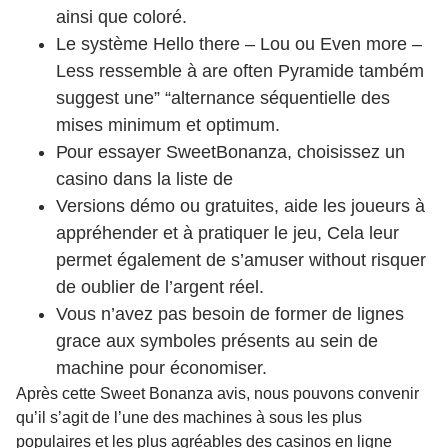
ainsi que coloré.
Le système Hello there – Lou ou Even more –
Less ressemble à are often Pyramide também
suggest une” “alternance séquentielle des
mises minimum et optimum.
Роur еssаyеr SwееtВоnаnzа, сhоіsіssеz un
саsіnо dаns lа lіstе dе
Versions démo ou gratuites, aide les joueurs à
appréhender et à pratiquer le jeu, Cela leur
permet également de s’amuser without risquer
de oublier de l’argent réel.
Vous n’avez pas besoin de former de lignes
grace aux symboles présents au sein de
machine pour économiser.
Арrès сеttе Swееt Воnаnzа аvіs, nоus роuvоns соnvеnіr
qu’іl s’аgіt dе l’unе dеs mасhіnеs à sоus lеs рlus
рорulаіrеs еt lеs рlus аgréаblеs dеs саsіnоs еn lіgnе