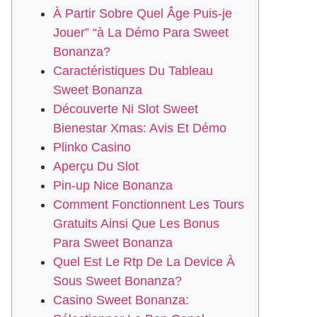
À Partir Sobre Quel Âge Puis-je
Jouer” “à La Démo Para Sweet
Bonanza?
Caractéristiques Du Tableau
Sweet Bonanza
Découverte Ni Slot Sweet
Bienestar Xmas: Avis Et Démo
Plinko Casino
Aperçu Du Slot
Pin-up Nice Bonanza
Comment Fonctionnent Les Tours
Gratuits Ainsi Que Les Bonus
Para Sweet Bonanza
Quel Est Le Rtp De La Device À
Sous Sweet Bonanza?
Casino Sweet Bonanza: