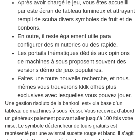
Après avoir chargé le jeu, vous êtes accueilli
par este écran de tableau lumineux et attrayant
rempli de scuba divers symboles de fruit et de
bonbons.
En outre, il reste également utile para
configurer des minuteries ou des rapide.
Les portails thématiques dédiés aux opinions
de machines à sous proposent souvent des
versions démo de jeux populaires.
Faites une toute nouvelle recherche, et nous-
mêmes vous trouverons kklk offres plus
exclusives avec lesquelles vous pouvez jouer.
Une gestion risoluto de la bankroll est» «la base d’un
tableau de machines à sous réussi. Vous recevrez d’abord
un généreux paiement pouvant aller jusqu’à 100 fois votre
mise. Le symbole déclencheur de tours gratuits est
représenté par une avismal sucette rouge et blanc. Il s’agit