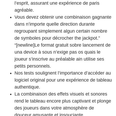
l’esprit, assurant une expérience de paris
agréable.
Vous devez obtenir une combinaison gagnante
dans n’importe quelle direction durante
regroupant simplement algun certain nombre
de symboles pour décrocher the jackpot.”
“[newline]Le format gratuit sobre lancement de
una device à sous n’exige pas os quais le
joueur s’inscrive au préalable ain utilise ses
petits personnels.
Nos tests soulignent l’importance d’accéder au
logiciel original pour une expérience de tableau
authentique.
La combinaison des effets visuels et sonores
rend le tableau encore plus captivant et plonge
des joueurs dans votre atmosphère de
douceur amusante et insouciante.