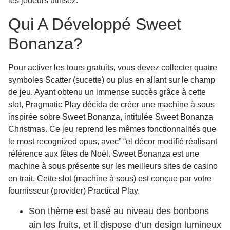
les joueurs utilisez.
Qui A Développé Sweet
Bonanza?
Pour activer les tours gratuits, vous devez collecter quatre
symboles Scatter (sucette) ou plus en allant sur le champ
de jeu. Ayant obtenu un immense succès grâce à cette
slot, Pragmatic Play décida de créer une machine à sous
inspirée sobre Sweet Bonanza, intitulée Sweet Bonanza
Christmas. Ce jeu reprend les mêmes fonctionnalités que
le most recognized opus, avec” “el décor modifié réalisant
référence aux fêtes de Noël. Sweet Bonanza est une
machine à sous présente sur les meilleurs sites de casino
en trait. Cette slot (machine à sous) est conçue par votre
fournisseur (provider) Practical Play.
Son thème est basé au niveau des bonbons
ain les fruits, et il dispose d’un design lumineux