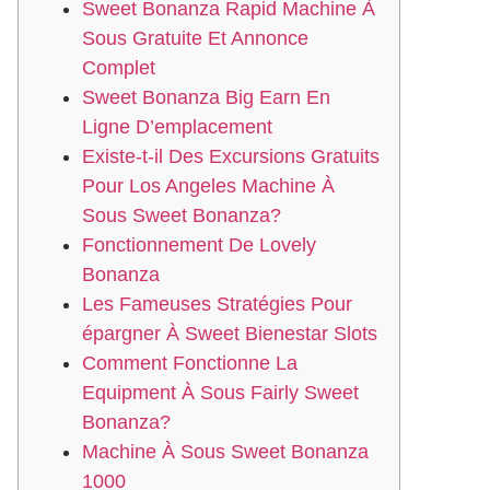
Sweet Bonanza Rapid Machine À
Sous Gratuite Et Annonce
Complet
Sweet Bonanza Big Earn En
Ligne D’emplacement
Existe-t-il Des Excursions Gratuits
Pour Los Angeles Machine À
Sous Sweet Bonanza?
Fonctionnement De Lovely
Bonanza
Les Fameuses Stratégies Pour
épargner À Sweet Bienestar Slots
Comment Fonctionne La
Equipment À Sous Fairly Sweet
Bonanza?
Machine À Sous Sweet Bonanza
1000