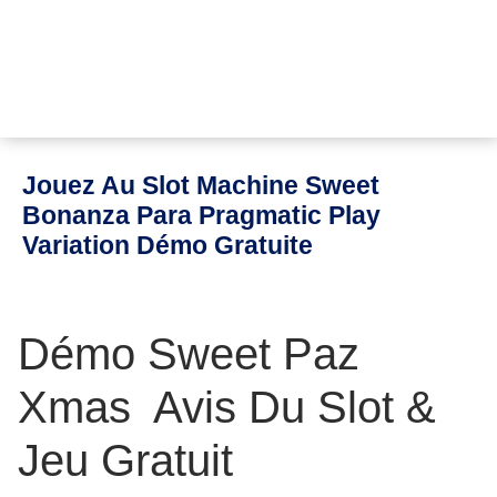
Jouez Au Slot Machine Sweet
Bonanza Para Pragmatic Play
Variation Démo Gratuite
Démo Sweet Paz
Xmas ️ Avis Du Slot &
Jeu Gratuit