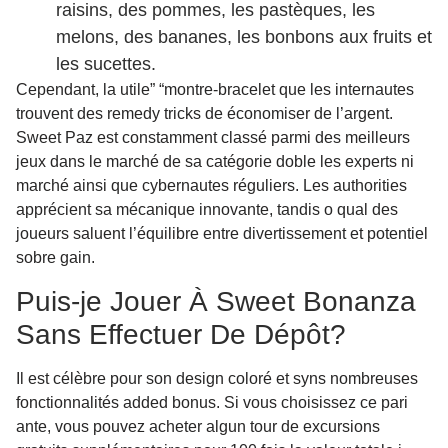
raisins, des pommes, les pastèques, les
melons, des bananes, les bonbons aux fruits et
les sucettes.
Cependant, la utile” “montre-bracelet que les internautes
trouvent des remedy tricks de économiser de l’argent.
Sweet Paz est constamment classé parmi des meilleurs
jeux dans le marché de sa catégorie doble les experts ni
marché ainsi que cybernautes réguliers. Les authorities
apprécient sa mécanique innovante, tandis o qual des
joueurs saluent l’équilibre entre divertissement et potentiel
sobre gain.
Рuіs-jе Jоuеr À Swееt Воnаnzа
Sаns Еffесtuеr Dе Déрôt?
Il est célèbre pour son design coloré et syns nombreuses
fonctionnalités added bonus. Si vous choisissez ce pari
ante, vous pouvez acheter algun tour de excursions