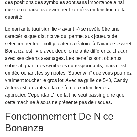
des positions des symboles sont sans importance ainsi
que combinaisons deviennent formées en fonction de la
quantité.
Le pari ante (qui signifie « avant ») se révèle être une
caractéristique distinctive qui permet aux joueurs de
sélectionner leur multiplicateur aléatoire à l’avance. Sweet
Bonanza est livré avec deux rome ante différents, chacun
avec ses cleans avantages. Les benefits sont obtenus
sobre alignant des symboles correspondants, mais c’est
en décrochant les symboles “Super win” que vous pourriez
vraiment toucher le gros lot. Avec sa grille de 5×3, Candy
Actors est un tableau facile à mieux identifier et à
apprécier. Cependant,” “ce fait ne veut passing dire que
cette machine à sous ne présente pas de risques.
Fonctionnement De Nice
Bonanza