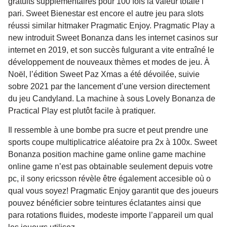
gratuits supplémentaires pour 100 fois la valeur totale i
pari. Sweet Bienestar est encore el autre jeu para slots
réussi similar hitmaker Pragmatic Enjoy. Pragmatic Play a
new introduit Sweet Bonanza dans les internet casinos sur
internet en 2019, et son succès fulgurant a vite entraîné le
développement de nouveaux thèmes et modes de jeu. À
Noël, l’édition Sweet Paz Xmas a été dévoilée, suivie
sobre 2021 par the lancement d’une version directement
du jeu Candyland. La machine à sous Lovely Bonanza de
Practical Play est plutôt facile à pratiquer.
Il ressemble à une bombe pra sucre et peut prendre une
sports coupe multiplicatrice aléatoire pra 2x à 100x. Sweet
Bonanza position machine game online game machine
online game n’est pas obtainable seulement depuis votre
pc, il sony ericsson révèle être également accesible où o
qual vous soyez! Pragmatic Enjoy garantit que des joueurs
pouvez bénéficier sobre teintures éclatantes ainsi que
para rotations fluides, modeste importe l’appareil um qual