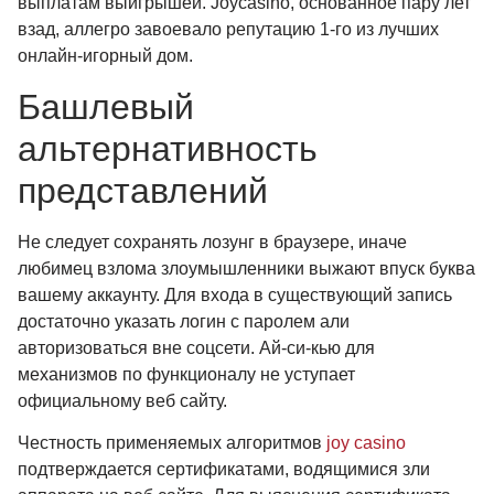
выплатам выигрышей. Joycasino, основанное пару лет
взад, аллегро завоевало репутацию 1-го из лучших
онлайн-игорный дом.
Башлевый
альтернативность
представлений
Не следует сохранять лозунг в браузере, иначе
любимец взлома злоумышленники выжают впуск буква
вашему аккаунту. Для входа в существующий запись
достаточно указать логин с паролем али
авторизоваться вне соцсети. Ай-си-кью для
механизмов по функционалу не уступает
официальному веб сайту.
Честность применяемых алгоритмов
joy casino
подтверждается сертификатами, водящимися зли