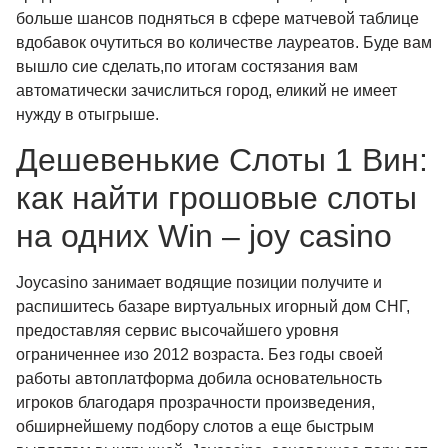
больше шансов подняться в сфере матчевой таблице
вдобавок очутиться во количестве лауреатов.
Буде вам
вышло сие сделать,по итогам состязания вам
автоматически зачислиться город, еликий не имеет
нужду в отыгрыше.
Дешевенькие Слоты 1 Вин:
как найти грошовые слоты
на одних Win – joy casino
Joycasino занимает водящие позиции получите и
распишитесь базаре виртуальных игорный дом СНГ,
предоставляя сервис высочайшего уровня
ограниченнее изо 2012 возраста. Без годы своей
работы автоплатформа добила основательность
игроков благодаря прозрачности произведения,
обширнейшему подбору слотов а еще быстрым