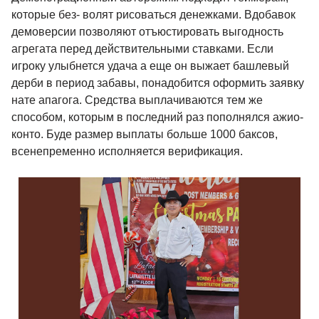
которые без- волят рисоваться денежками. Вдобавок
демоверсии позволяют отъюстировать выгодность
агрегата перед действительными ставками. Если
игроку улыбнется удача а еще он выжает башлевый
дерби в период забавы, понадобится оформить заявку
нате апагога. Средства выплачиваются тем же
способом, которым в последний раз пополнялся ажио-
конто. Буде размер выплаты больше 1000 баксов,
всенепременно исполняется верификация.