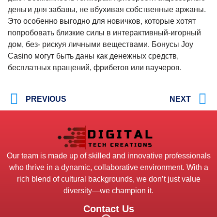
деньги для забавы, не вбухивая собственные аржаны.
Это особенно выгодно для новичков, которые хотят
попробовать близкие силы в интерактивный-игорный
дом, без- рискуя личными веществами. Бонусы Joy
Casino могут быть даны как денежных средств,
бесплатных вращений, фрибетов или ваучеров.
PREVIOUS
NEXT
Our team is made up of skilled and innovative professionals
who thrive in a dynamic, collaborative environment. With a
rich blend of cultural backgrounds, we don’t just value
diversity—we champion it.
Contact Us