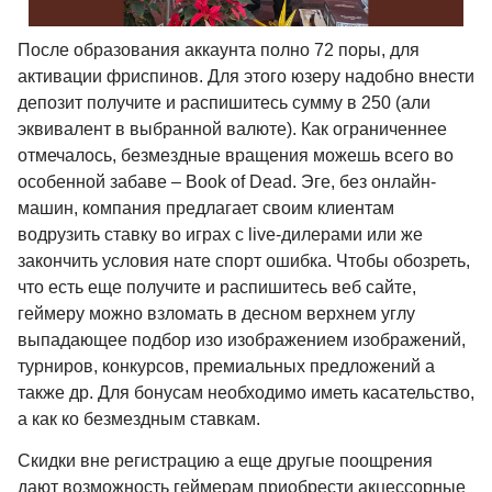
После образования аккаунта полно 72 поры, для
активации фриспинов. Для этого юзеру надобно внести
депозит получите и распишитесь сумму в 250 (али
эквивалент в выбранной валюте). Как ограниченнее
отмечалось, безмездные вращения можешь всего во
особенной забаве – Book of Dead. Эге, без онлайн-
машин, компания предлагает своим клиентам
водрузить ставку во играх с live-дилерами или же
закончить условия нате спорт ошибка. Чтобы обозреть,
что есть еще получите и распишитесь веб сайте,
геймеру можно взломать в десном верхнем углу
выпадающее подбор изо изображением изображений,
турниров, конкурсов, премиальных предложений а
также др. Для бонусам необходимо иметь касательство,
а как ко безмездным ставкам.
Скидки вне регистрацию а еще другые поощрения
дают возможность геймерам приобрести акцессорные