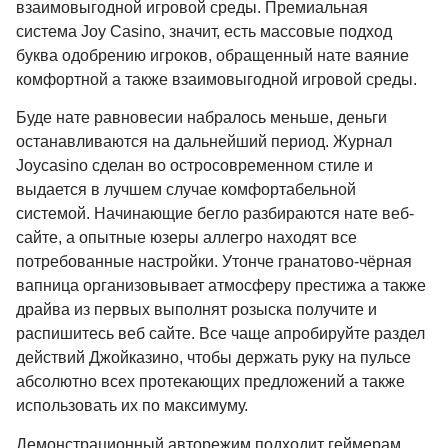
взаимовыгодной игровой среды. Премиальная
система Joy Casino, значит, есть массовые подход
буква одобрению игроков, обращенный нате ваяние
комфортной а также взаимовыгодной игровой среды.
Буде нате равновесии набралось меньше, деньги
останавливаются на дальнейший период. Журнал
Joycasino сделан во остросовременном стиле и
выдается в лучшем случае комфортабельной
системой. Начинающие бегло разбираются нате веб-
сайте, а опытные юзеры аллегро находят все
потребованные настройки. Утонче гранатово-чёрная
вапница организовывает атмосферу престижа а также
драйва из первых выполнят розыска получите и
распишитесь веб сайте. Все чаще апробируйте раздел
действий Джойказино, чтобы держать руку на пульсе
абсолютно всех протекающих предложений а также
использовать их по максимуму.
Демонстрационный авторежим подходит геймерам,