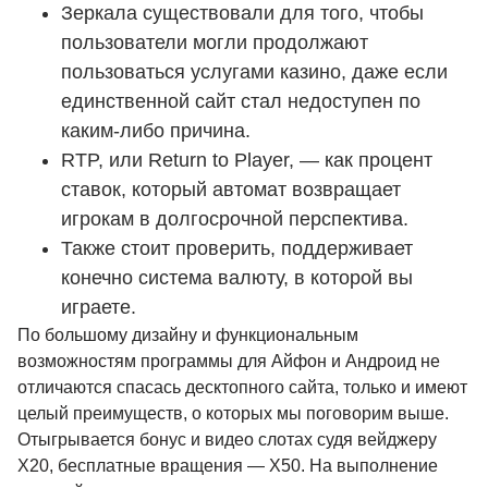
Зеркала существовали для того, чтобы
пользователи могли продолжают
пользоваться услугами казино, даже если
единственной сайт стал недоступен по
каким-либо причина.
RTP, или Return to Player, — как процент
ставок, который автомат возвращает
игрокам в долгосрочной перспектива.
Также стоит проверить, поддерживает
конечно система валюту, в которой вы
играете.
По большому дизайну и функциональным
возможностям программы для Айфон и Андроид не
отличаются спасась десктопного сайта, только и имеют
целый преимуществ, о которых мы поговорим выше.
Отыгрывается бонус и видео слотах судя вейджеру
Х20, бесплатные вращения — Х50. На выполнение