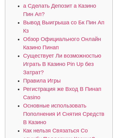
а Сделать Депозит а Казино
Пин Ап?
Вывод Выигрыша со Бк Пин Ап
Кз
Обзор Официального Онлайн
Казино Пинап
Существует Ли возможностью
Играть В Казино Pin Up без
Затрат?
Правила Игры
Регистрация же Вход В Пинап
Casino
Основные использовать
Пополнения И Снятия Средств
В Казино
Как нельзя Связаться Со