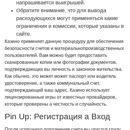
напрашивается выигрышей.
Обратите внимание, что для вывода
расходующихся могут применяться какие
ограничения и комиссии, которые указаны в
сайте.
Казино применяет данную процедуру для обеспечения
безопасности счетов и материальнопроизводственных
пользователей. Вам можно будет предоставить
сканированные копии или фотографии документов,
подтверждающих вы личность и законное жительства.
Как обычно, это может может паспорт или водитель
удостоверение, а также коммунальный счет,
подтверждающий ваш адрес. Казино использует
лицензированные игры от известных провайдеров,
которые проверены а честность и случайность.
Pin Up: Регистрация а Вход
После успешного пополнения счета вы удастся сразу