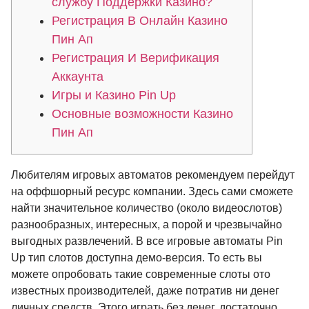
службу Поддержки Казино?
Регистрация В Онлайн Казино
Пин Ап
Регистрация И Верификация
Аккаунта
Игры и Казино Pin Up
Основные возможности Казино
Пин Ап
Любителям игровых автоматов рекомендуем перейдут
на оффшорный ресурс компании. Здесь сами сможете
найти значительное количество (около видеослотов)
разнообразных, интересных, а порой и чрезвычайно
выгодных развлечений. В все игровые автоматы Pin
Up тип слотов доступна демо-версия. То есть вы
можете опробовать такие современные слоты ото
известных производителей, даже потратив ни денег
личных средств. Этого играть без денег, достаточно