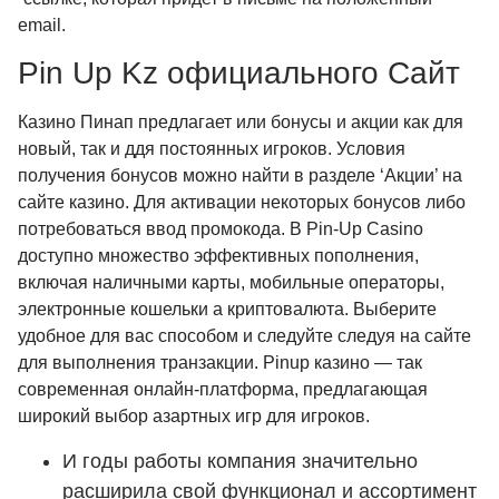
email.
Pin Up Kz официального Сайт
Казино Пинап предлагает или бонусы и акции как для
новый, так и ддя постоянных игроков. Условия
получения бонусов можно найти в разделе ‘Акции’ на
сайте казино. Для активации некоторых бонусов либо
потребоваться ввод промокода. В Pin-Up Casino
доступно множество эффективных пополнения,
включая наличными карты, мобильные операторы,
электронные кошельки а криптовалюта. Выберите
удобное для вас способом и следуйте следуя на сайте
для выполнения транзакции. Pinup казино — так
современная онлайн-платформа, предлагающая
широкий выбор азартных игр для игроков.
И годы работы компания значительно
расширила свой функционал и ассортимент