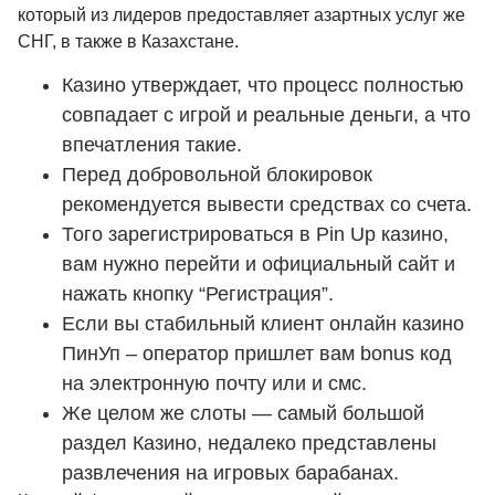
который из лидеров предоставляет азартных услуг же
СНГ, в также в Казахстане.
Казино утверждает, что процесс полностью
совпадает с игрой и реальные деньги, а что
впечатления такие.
Перед добровольной блокировок
рекомендуется вывести средствах со счета.
Того зарегистрироваться в Pin Up казино,
вам нужно перейти и официальный сайт и
нажать кнопку “Регистрация”.
Если вы стабильный клиент онлайн казино
ПинУп – оператор пришлет вам bonus код
на электронную почту или и смс.
Же целом же слоты — самый большой
раздел Казино, недалеко представлены
развлечения на игровых барабанах.