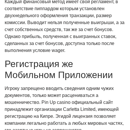
Каждый финансовый метод имеет свой регламент, в
соответствие пиппардом которым установлен
двухнедельного оформления транзакции, размер
комиссии. Выводит нельзя полученные выигрыши, а за
счет собственных средств, так же за счет бонусов.
Однако прибыль, полученная с выигранных ставок,
сделанных за счет бонусов, доступна только после
выполнения условие wager.
Регистрация же
Мобильном Приложении
Игроку запрещено вводить сведения одним чужих
документов, только может расцениваться а
мошенничество. Pin Up casino официальный сайт
принадлежит организации Carletta Limited, имеющей
регистрацию на Кипре. Эгидой лицензия позволяет
компании легально работать а любых мировых частях,