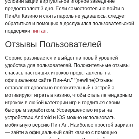
условий акции виртуальное игорное заведение
предоставляет 3 дня. Если самостоятельно войти в
ПинАп Казино и снять пароль не удавалось, следует
обратиться и помощью в дослужился пользовательской
поддержки
пин ап
.
Отзывы Пользователей
Сервис развивается и выйдет на новый уровней
удобства для пользователей. Положительные отзывы
спасась настоящих игроков представлены на
официальном сайте Пин-Ап.” “[newline]Отзывы
оставляют довольно положительный настрой а
мотивируют играть а казино, чтобы стать легендарным
игроком в любой категории игр и гордиться своим
быстрым заработком. Усовершенство игры на
устройствах Android и iOS можно использовать
мобильную версию Пин Ап. Наиболее простой вариант
— зайти а официальный сайт казино с помощью