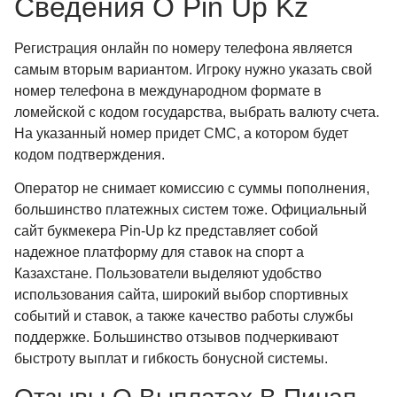
Сведения О Pin Up Kz
Регистрация онлайн по номеру телефона является
самым вторым вариантом. Игроку нужно указать свой
номер телефона в международном формате в
ломейской с кодом государства, выбрать валюту счета.
На указанный номер придет СМС, а котором будет
кодом подтверждения.
Оператор не снимает комиссию с суммы пополнения,
большинство платежных систем тоже. Официальный
сайт букмекера Pin-Up kz представляет собой
надежное платформу для ставок на спорт а
Казахстане. Пользователи выделяют удобство
использования сайта, широкий выбор спортивных
событий и ставок, а также качество работы службы
поддержке. Большинство отзывов подчеркивают
быстроту выплат и гибкость бонусной системы.