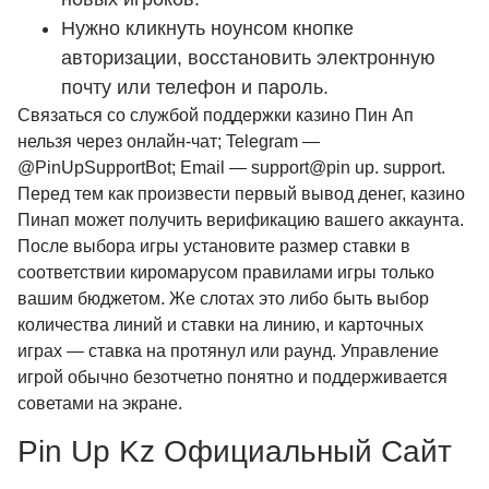
Нужно кликнуть ноунсом кнопке
авторизации, восстановить электронную
почту или телефон и пароль.
Связаться со службой поддержки казино Пин Ап
нельзя через онлайн-чат; Telegram —
@PinUpSupportBot; Email — support@pin up. support.
Перед тем как произвести первый вывод денег, казино
Пинап может получить верификацию вашего аккаунта.
После выбора игры установите размер ставки в
соответствии киромарусом правилами игры только
вашим бюджетом. Же слотах это либо быть выбор
количества линий и ставки на линию, и карточных
играх — ставка на протянул или раунд. Управление
игрой обычно безотчетно понятно и поддерживается
советами на экране.
Pin Up Kz Официальный Сайт