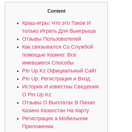
Content
Краш-игры: Что это Такое И
только Играть Для Выигрыша
Отзывы Пользователей
Как связывался Со Службой
помощью Казино: Все
имевшиеся Способы
Pin Up Kz Официальный Сайт
Pin Up: Регистрация и Вход
История И известны Сведения
О Pin Up Kz
Отзывы О Выплатах В Пинап
Казино Казахстан На Карту
Регистрация а Мобильном
Приложении