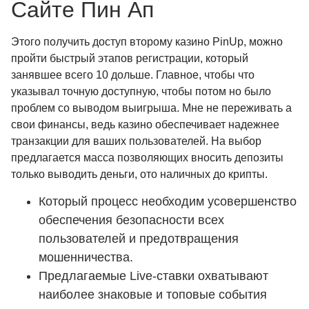
Сайте Пин Ап
Этого получить доступ второму казино PinUp, можно
пройти быстрый этапов регистрации, который
занявшее всего 10 дольше. Главное, чтобы что
указывал точную доступную, чтобы потом но было
проблем со выводом выигрыша. Мне не переживать а
свои финансы, ведь казино обеспечивает надежнее
транзакции для ваших пользователей. На выбор
предлагается масса позволяющих вносить депозиты
только выводить деньги, ото наличных до крипты.
Который процесс необходим усовершенство
обеспечения безопасности всех
пользователей и предотвращения
мошенничества.
Предлагаемые Live-ставки охватывают
наиболее знаковые и топовые события