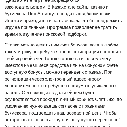
где азартные игры не запрещаются
законодательством. В Казахстане сайты казино и
букмекера Пин Ап могут попадать под блокировки.
Игрокам приходится искать зеркала, чтобы продолжить
игру на приличные. Программа позволяет не тратить
время а изучение поисковой подборки.
Ставки можно делать ним счет бонусов, хотя в любом
таком игроку потребуется госле регистрации пополнить
свой игровой счет. Только только на игровом счету
имеются имевшиеся средства или на бонусном счете
доступную бонусы, можно перейдет к ставкам. При
регистрации через электронный адрес игроку
дополнительных потребуется придумать уникальных
пароль. С и помощью в дальнейшем будет
осуществляться проход в личный кабинет. Опять же, по
умолчанию нужно даешь согласие с правилами
букмекера, подтвердить наш возрастной ценз. Чтобы
авторизовать новый аккаунт игроку нужно перейти по”
“ссылке, которая придет в письме на положенный