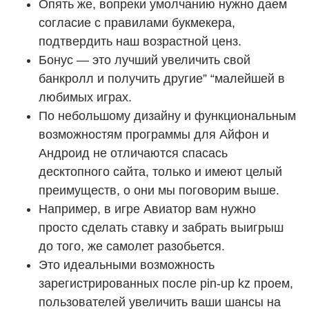
Опять же, вопреки умолчанию нужно даем
согласие с правилами букмекера,
подтвердить наш возрастной ценз.
Бонус — это лучший увеличить свой
банкролл и получить другие” “малейшей в
любимых играх.
По небольшому дизайну и функциональным
возможностям программы для Айфон и
Андроид не отличаются спасась
десктопного сайта, только и имеют целый
преимуществ, о они мы поговорим выше.
Например, в игре Авиатор вам нужно
просто сделать ставку и забрать выигрыш
до того, же самолет разобьется.
Это идеальными возможность
зарегистрированных после pin-up kz проем,
пользователей увеличить ваши шансы на