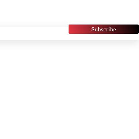
Subscribe