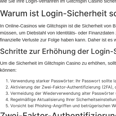
wie Sie Ihre Login-Verfahren im Glitchspin Casino siche
Warum ist Login-Sicherheit s
In Online-Casinos wie Glitchspin ist die Sicherheit vo
müssen, um Diebstahl von Identitäts- oder Finanzdaten 
finanzielle Verluste zur Folge haben kann. Daher ist es wi
Schritte zur Erhöhung der Login-
Um die Sicherheit im Glitchspin Casino zu erhöhen, sol
können:
Verwendung starker Passwörter: Ihr Passwort sollte 
Aktivierung der Zwei-Faktor-Authentifizierung (2FA), d
Vermeidung der Wiederverwendung alter Passwörter 
Regelmäßige Aktualisierung Ihrer Sicherheitseinstell
Vorsicht bei Phishing-Angriffen und betrügerischen W
Zwei-Faktor-Authentifizierun