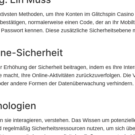
fektivsten Methoden, um Ihre Konten im Glitchspin Casin
estätigen, normalerweise einen Code, der an Ihr Mobilt
r Passwort kennen. Diese zusätzliche Sicherheitsebene 
ine-Sicherheit
ur Erhöhung der Sicherheit beitragen, indem es Ihre Inte
nge macht, Ihre Online-Aktivitäten zurückzuverfolgen. 
e oder andere Formen der Datenüberwachung verhindern. 
ologien
nen sie interagieren, verstehen. Das Wissen um potenzi
nd regelmäßig Sicherheitsressourcen nutzen, um sich ü