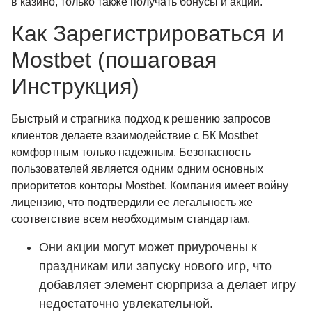
в казино, только также получать бонусы и акции.
Как Зарегистрироваться и
Mostbet (пошаговая
Инструкция)
Быстрый и страгника подход к решению запросов
клиентов делаете взаимодействие с БК Mostbet
комфортным только надежным. Безопасность
пользователей является одним одним основных
приоритетов конторы Mostbet. Компания имеет войну
лицензию, что подтвердили ее легальность же
соответствие всем необходимым стандартам.
Они акции могут может приурочены к
праздникам или запуску нового игр, что
добавляет элемент сюрприза а делает игру
недостаточно увлекательной.