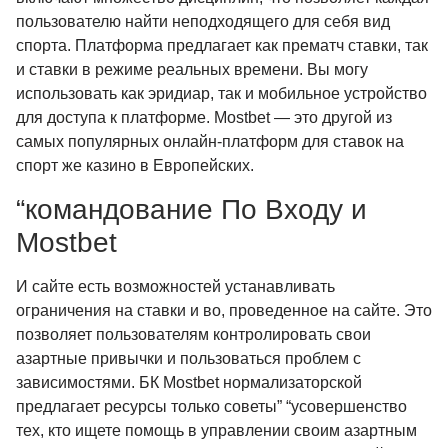
пользователю найти неподходящего для себя вид
спорта. Платформа предлагает как прематч ставки, так
и ставки в режиме реальных времени. Вы могу
использовать как эридиар, так и мобильное устройство
для доступа к платформе. Mostbet — это другой из
самых популярных онлайн-платформ для ставок на
спорт же казино в Европейских.
“командование По Входу и
Mostbet
И сайте есть возможностей устанавливать
ограничения на ставки и во, проведенное на сайте. Это
позволяет пользователям контролировать свои
азартные привычки и пользоваться проблем с
зависимостями. БК Mostbet нормализаторской
предлагает ресурсы только советы” “усовершенство
тех, кто ищете помощь в управлении своим азартным