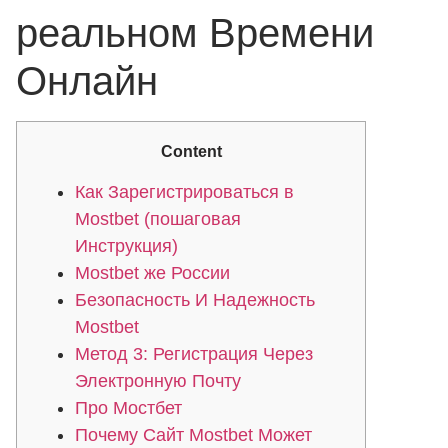
реальном Времени
Онлайн
Content
Как Зарегистрироваться в
Mostbet (пошаговая
Инструкция)
Mostbet же России
Безопасность И Надежность
Mostbet
Метод 3: Регистрация Через
Электронную Почту
Про Мостбет
Почему Сайт Mostbet Может