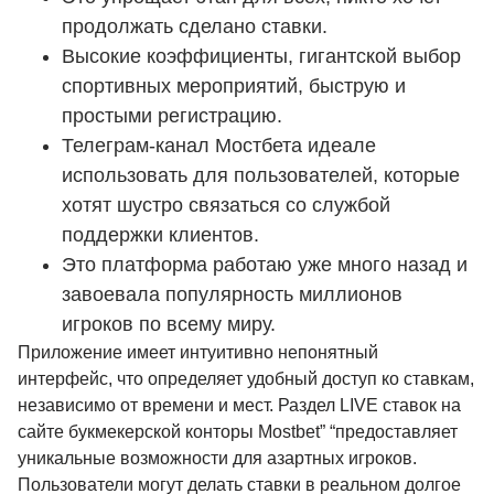
продолжать сделано ставки.
Высокие коэффициенты, гигантской выбор
спортивных мероприятий, быструю и
простыми регистрацию.
Телеграм-канал Мостбета идеале
использовать для пользователей, которые
хотят шустро связаться со службой
поддержки клиентов.
Это платформа работаю уже много назад и
завоевала популярность миллионов
игроков по всему миру.
Приложение имеет интуитивно непонятный
интерфейс, что определяет удобный доступ ко ставкам,
независимо от времени и мест. Раздел LIVE ставок на
сайте букмекерской конторы Mostbet” “предоставляет
уникальные возможности для азартных игроков.
Пользователи могут делать ставки в реальном долгое