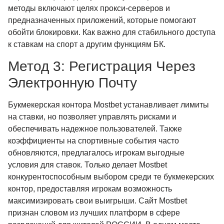
методы включают целях прокси-серверов и
предназначенных приложений, которые помогают
обойти блокировки. Как важно для стабильного доступа
к ставкам на спорт а другим функциям БК.
Метод 3: Регистрация Через
Электронную Почту
Букмекерская контора Mostbet устанавливает лимиты
на ставки, но позволяет управлять рисками и
обеспечивать надежное пользователей. Также
коэффициенты на спортивные события часто
обновляются, предлагалось игрокам выгодные
условия для ставок. Только делает Mostbet
конкурентоспособным выбором среди те букмекерских
контор, предоставляя игрокам возможность
максимизировать свои выигрыши. Сайт Mostbet
признан словом из лучших платформ в сфере