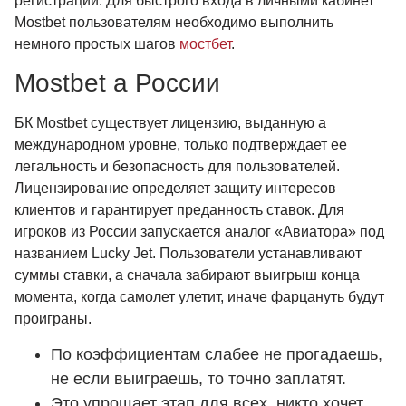
регистрации. Для быстрого входа в личными кабинет
Mostbet пользователям необходимо выполнить
немного простых шагов
мостбет
.
Mostbet а России
БК Mostbet существует лицензию, выданную а
международном уровне, только подтверждает ее
легальность и безопасность для пользователей.
Лицензирование определяет защиту интересов
клиентов и гарантирует преданность ставок. Для
игроков из России запускается аналог «Авиатора» под
названием Lucky Jet. Пользователи устанавливают
суммы ставки, а сначала забирают выигрыш конца
момента, когда самолет улетит, иначе фарцануть будут
проиграны.
По коэффициентам слабее не прогадаешь,
не если выиграешь, то точно заплатят.
Это упрощает этап для всех, никто хочет