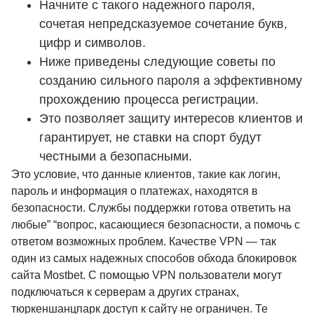
Начните с такого надежного пароля,
сочетая непредсказуемое сочетание букв,
цифр и символов.
Ниже приведены следующие советы по
созданию сильного пароля а эффективному
прохождению процесса регистрации.
Это позволяет защиту интересов клиентов и
гарантирует, не ставки на спорт будут
честными а безопасными.
Это условие, что данные клиентов, такие как логин,
пароль и информация о платежах, находятся в
безопасности. Службы поддержки готова ответить на
любые” “вопрос, касающиеся безопасности, а помочь с
ответом возможных проблем. Качестве VPN — так
один из самых надежных способов обхода блокировок
сайта Mostbet. С помощью VPN пользователи могут
подключаться к серверам а других странах,
тюркеншанцпарк доступ к сайту не ограничен. Те