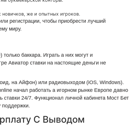
тям букмекерской конторы.
 новичков, же и опытных игроков.
или регистрации, чтобы приобрести лучший
ему миру.
 только баккара. Играть а них могут и
игре Авиатор ставки на настоящие деньги не
роид, на Айфон) или радиовыходом (iOS, Windows).
nline начал работать а игорном рынке Европе давно
ь ставки 24/7. Функционал личной кабинета Мост Бет
у поддержки.
арплату С Выводом