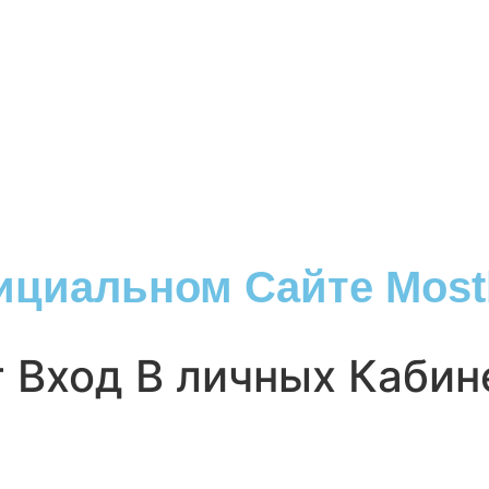
ициальном Сайте Most
т Вход В личных Каби