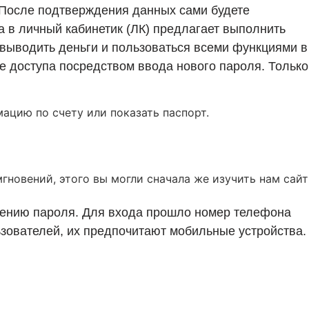
 После подтверждения данных сами будете
 в личный кабинетик (ЛК) предлагает выполнить
, выводить деньги и пользоваться всеми функциями в
е доступа посредством ввода нового пароля. Только
ацию по счету или показать паспорт.
гновений, этого вы могли сначала же изучить нам сайт
влению пароля. Для входа прошло номер телефона
зователей, их предпочитают мобильные устройства.