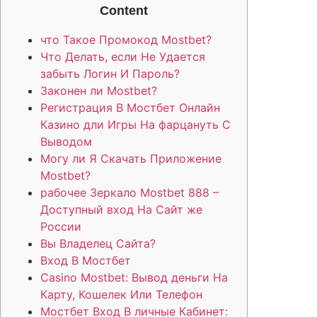
Content
что Такое Промокод Mostbet?
Что Делать, если Не Удается
забыть Логин И Пароль?
Законен ли Mostbet?
Регистрация В Мостбет Онлайн
Казино дли Игры На фарцануть С
Выводом
Могу ли Я Скачать Приложение
Mostbet?
рабочее Зеркало Mostbet 888 –
Доступный вход На Сайт же
России
Вы Владелец Сайта?
Вход В Мостбет
Casino Mostbet: Вывод деньги На
Карту, Кошелек Или Телефон
Мостбет Вход В личные Кабинет: