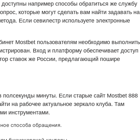
 доступны например способы обратиться же службу
прос, которые могут сделать вам найти задавать на
етода. Если севилестр используете электронные
бинет Mostbet пользователям необходимо выполнить
егистрирован. Вход и платформу обеспечивает доступ
атор ставок же России, предлагающий пошире
 в полсекунды минуты. Если старые сайт Mostbet 888
айти на рабочее актуальное зеркало клуба. Там
ыми инструментами.
нное способа обращения.