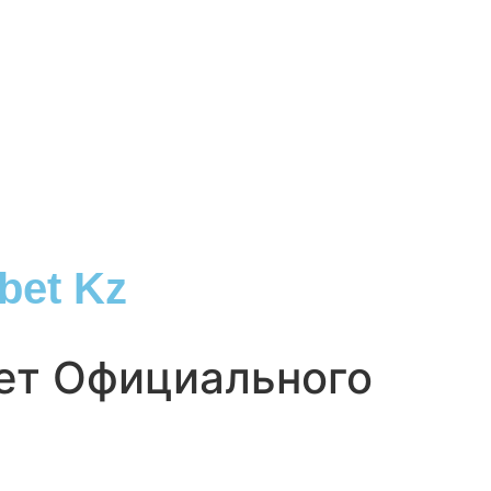
bet Kz
нет Официального