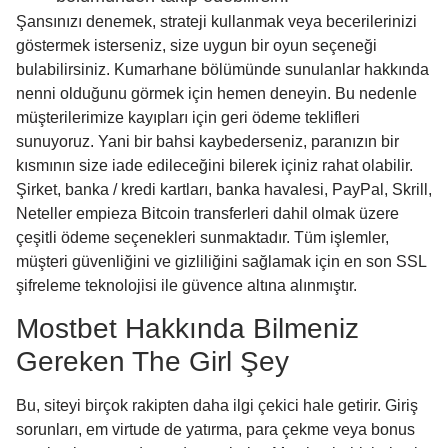
Şansınızı denemek, strateji kullanmak veya becerilerinizi
göstermek isterseniz, size uygun bir oyun seçeneği
bulabilirsiniz. Kumarhane bölümünde sunulanlar hakkında
nenni olduğunu görmek için hemen deneyin. Bu nedenle
müşterilerimize kayıpları için geri ödeme teklifleri
sunuyoruz. Yani bir bahsi kaybederseniz, paranızın bir
kısmının size iade edileceğini bilerek içiniz rahat olabilir.
Şirket, banka / kredi kartları, banka havalesi, PayPal, Skrill,
Neteller empieza Bitcoin transferleri dahil olmak üzere
çeşitli ödeme seçenekleri sunmaktadır. Tüm işlemler,
müşteri güvenliğini ve gizliliğini sağlamak için en son SSL
şifreleme teknolojisi ile güvence altına alınmıştır.
Mostbet Hakkında Bilmeniz
Gereken The Girl Şey
Bu, siteyi birçok rakipten daha ilgi çekici hale getirir. Giriş
sorunları, em virtude de yatırma, para çekme veya bonus