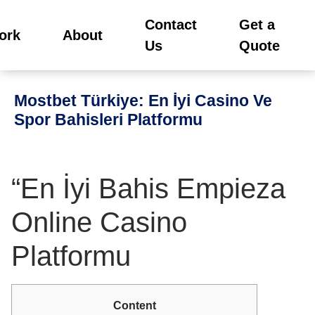
Contact
Get a
ork
About
Us
Quote
Mostbet Türkiye: En İyi Casino Ve
Spor Bahisleri Platformu
“En İyi Bahis Empieza
Online Casino
Platformu
Content