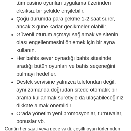
tüm casino oyunları uygulama üzerinden
eksiksiz bir şekilde erişilebilir.
Çoğu durumda para çekme 1-2 saat sürer,
ancak 3 güne kadar gecikmeler olabilir.
Güvenli oturum açmayı sağlamak ve sitenin
olası engellenmesini önlemek için bir ayna
kullanın.
Her bahis sever oynadığı bahis sitesinde
aradığı bütün oyunları ve bahis seçeneğini
bulmayı hedefler.
Destek servisine yalnızca telefondan değil,
aynı zamanda doğrudan sitede otomatik bir
arama kullanmak suretiyle da ulaşabileceğinizi
dikkate almak önemlidir.
Orada yönetim yeni promosyonlar, turnuvalar,
bonuslar vb.
Günün her saati veya gece vakti, çeşitli oyun türlerinden