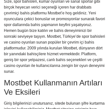
Size, spor bahisleri, kumar oyunları ve sanal sporlar gibi
birçok heyecan verici seçeneği içeren har drabbats
çevrimiçi bahis platformu Mostbet’e hoş geldiniz. Yeni
oyunculara çekici bonuslar ve promosyonlar sunarak favori
spor dallarında bahis yapmanın keyfini yaşatıyoruz.
Hemen bugün bize katılın ve bahis deneyiminizi bir
sonraki seviyeye taşıyın. Mostbet, Türkiye’de spor bahisleri
ve casino oyunları sunan popüler bir çevrim içi bahis
platformudur. 2009 yılında kurulan Mostbet, dünyanın dört
bir yanındaki bahisçilere hizmet vermektedir. Platform,
geniş bir spor yelpazesi, canlı bahis seçenekleri ve çeşitli
casino oyunları ile kullanıcılarına zengin bir oyun deneyimi
sunar.
Mostbet Kullanmanın Artıları
Ve Eksileri
Giriş bilgilerinizi unutursanız, sitede bulunan şifre kurtarma