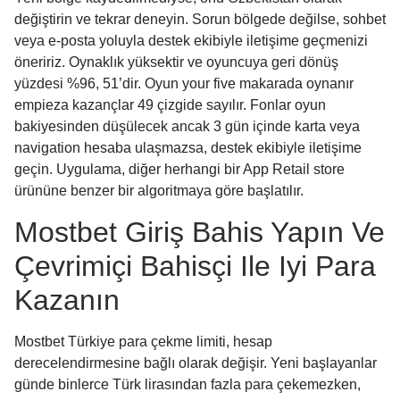
değiştirin ve tekrar deneyin. Sorun bölgede değilse, sohbet
veya e-posta yoluyla destek ekibiyle iletişime geçmenizi
öneririz. Oynaklık yüksektir ve oyuncuya geri dönüş
yüzdesi %96, 51’dir. Oyun your five makarada oynanır
empieza kazançlar 49 çizgide sayılır. Fonlar oyun
bakiyesinden düşülecek ancak 3 gün içinde karta veya
navigation hesaba ulaşmazsa, destek ekibiyle iletişime
geçin. Uygulama, diğer herhangi bir App Retail store
ürününe benzer bir algoritmaya göre başlatılır.
Mostbet Giriş Bahis Yapın Ve
Çevrimiçi Bahisçi Ile Iyi Para
Kazanın
Mostbet Türkiye para çekme limiti, hesap
derecelendirmesine bağlı olarak değişir. Yeni başlayanlar
günde binlerce Türk lirasından fazla para çekemezken,