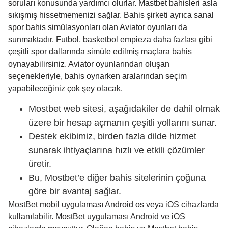
soruları konusunda yardımcı olurlar. Mastbet bahisleri asla
sıkışmış hissetmemenizi sağlar. Bahis şirketi ayrıca sanal
spor bahis simülasyonları olan Aviator oyunları da
sunmaktadır. Futbol, basketbol empieza daha fazlası gibi
çeşitli spor dallarında simüle edilmiş maçlara bahis
oynayabilirsiniz. Aviator oyunlarından oluşan
seçenekleriyle, bahis oynarken aralarından seçim
yapabileceğiniz çok şey olacak.
Mostbet web sitesi, aşağıdakiler de dahil olmak
üzere bir hesap açmanın çeşitli yollarını sunar.
Destek ekibimiz, birden fazla dilde hizmet
sunarak ihtiyaçlarına hızlı ve etkili çözümler
üretir.
Bu, Mostbet’e diğer bahis sitelerinin çoğuna
göre bir avantaj sağlar.
MostBet mobil uygulaması Android os veya iOS cihazlarda
kullanılabilir. MostBet uygulaması Android ve iOS