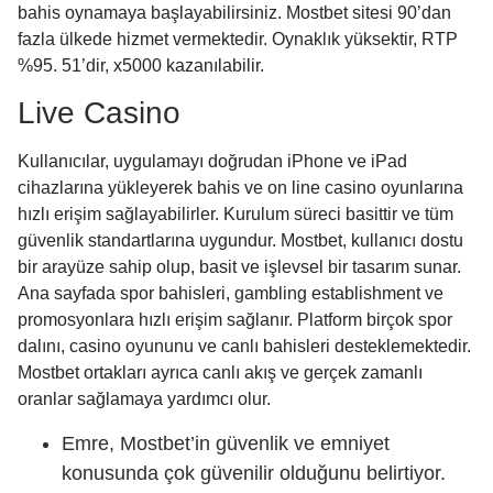
bahis oynamaya başlayabilirsiniz. Mostbet sitesi 90’dan
fazla ülkede hizmet vermektedir. Oynaklık yüksektir, RTP
%95. 51’dir, x5000 kazanılabilir.
Live Casino
Kullanıcılar, uygulamayı doğrudan iPhone ve iPad
cihazlarına yükleyerek bahis ve on line casino oyunlarına
hızlı erişim sağlayabilirler. Kurulum süreci basittir ve tüm
güvenlik standartlarına uygundur. Mostbet, kullanıcı dostu
bir arayüze sahip olup, basit ve işlevsel bir tasarım sunar.
Ana sayfada spor bahisleri, gambling establishment ve
promosyonlara hızlı erişim sağlanır. Platform birçok spor
dalını, casino oyununu ve canlı bahisleri desteklemektedir.
Mostbet ortakları ayrıca canlı akış ve gerçek zamanlı
oranlar sağlamaya yardımcı olur.
Emre, Mostbet’in güvenlik ve emniyet
konusunda çok güvenilir olduğunu belirtiyor.