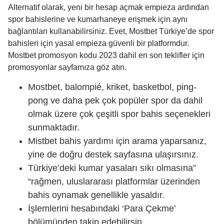
Alternatif olarak, yeni bir hesap açmak empieza ardından
spor bahislerine ve kumarhaneye erişmek için aynı
bağlantıları kullanabilirsiniz. Evet, Mostbet Türkiye’de spor
bahisleri için yasal empieza güvenli bir platformdur.
Mostbet promosyon kodu 2023 dahil en son teklifler için
promosyonlar sayfamıza göz atın.
Mostbet, balompié, kriket, basketbol, ping-
pong ve daha pek çok popüler spor da dahil
olmak üzere çok çeşitli spor bahis seçenekleri
sunmaktadır.
Mistbet bahis yardımı için arama yaparsanız,
yine de doğru destek sayfasına ulaşırsınız.
Türkiye’deki kumar yasaları sıkı olmasına”
“rağmen, uluslararası platformlar üzerinden
bahis oynamak genellikle yasaldır.
İşlemlerini hesabındaki ‘Para Çekme’
bölümünden takip edebilirsin.