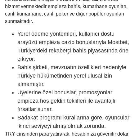
hizmet vermektedir empieza bahis, kumarhane oyunları,
canlı kumarhane, canlı poker ve diğer popüler oyunları
sunmaktadır.
Yerel ödeme yöntemleri, kullanıcı dostu
arayüzü empieza cazip bonuslarıyla Mostbet,
Türkiye’deki rekabetçi bahis piyasasında öne
çıkıyor.
Bahis şirketi, mevzuatın özellikleri nedeniyle
Türkiye hükümetinden yerel ulusal izin
almamıştır.
Üyelerine özel bonuslar, promosyonlar
empieza hoş geldin teklifleri ile avantajlı
fırsatlar sunar.
Sadakat programı kurallarına göre, oyuncular
ikinci seviyeyi almış olmak zorunda.
TRY cinsinden para yatırarak, hesabınıza güvenilir dolar