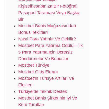
Kişiselhesabınıza Bir Fotoğraf,
Pasaport Taraması Veya Başka
Bir
Mostbet Bahis Mağazasından
Bonus Teklifleri
Nasıl Para Yatırılır Ve Çekilir?
Mostbet Para Yatırma Ödülü – İlk
5 Para Yatırma İçin Ücretsiz
Döndürmeler Ve Bonuslar
Mostbet Türkiye
Mostbet Giriş Ekranı
Mostbet’in Türkiye Artıları Ve
Eksileri
Türkiye’de Teknik Destek
Mostbet Bahis Şirketinin Iyi Ve
Kötü Tarafları