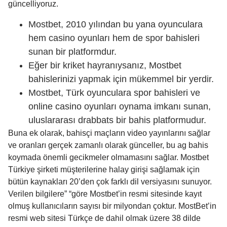
güncelliyoruz.
Mostbet, 2010 yılından bu yana oyunculara
hem casino oyunları hem de spor bahisleri
sunan bir platformdur.
Eğer bir kriket hayranıysanız, Mostbet
bahislerinizi yapmak için mükemmel bir yerdir.
Mostbet, Türk oyunculara spor bahisleri ve
online casino oyunları oynama imkanı sunan,
uluslararası drabbats bir bahis platformudur.
Buna ek olarak, bahisçi maçların video yayınlarını sağlar
ve oranları gerçek zamanlı olarak günceller, bu ag bahis
koymada önemli gecikmeler olmamasını sağlar. Mostbet
Türkiye şirketi müşterilerine halay girişi sağlamak için
bütün kaynakları 20’den çok farklı dil versiyasını sunuyor.
Verilen bilgilere” “göre Mostbet’in resmi sitesinde kayıt
olmuş kullanıcıların sayısı bir milyondan çoktur. MostBet’in
resmi web sitesi Türkçe de dahil olmak üzere 38 dilde