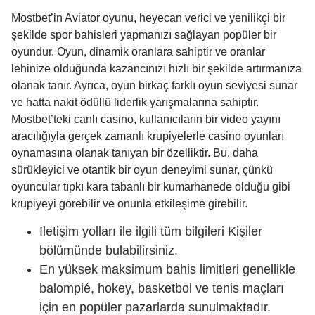
Mostbet’in Aviator oyunu, heyecan verici ve yenilikçi bir
şekilde spor bahisleri yapmanızı sağlayan popüler bir
oyundur. Oyun, dinamik oranlara sahiptir ve oranlar
lehinize olduğunda kazancınızı hızlı bir şekilde artırmanıza
olanak tanır. Ayrıca, oyun birkaç farklı oyun seviyesi sunar
ve hatta nakit ödüllü liderlik yarışmalarına sahiptir.
Mostbet’teki canlı casino, kullanıcıların bir video yayını
aracılığıyla gerçek zamanlı krupiyelerle casino oyunları
oynamasına olanak tanıyan bir özelliktir. Bu, daha
sürükleyici ve otantik bir oyun deneyimi sunar, çünkü
oyuncular tıpkı kara tabanlı bir kumarhanede olduğu gibi
krupiyeyi görebilir ve onunla etkileşime girebilir.
İletişim yolları ile ilgili tüm bilgileri Kişiler
bölümünde bulabilirsiniz.
En yüksek maksimum bahis limitleri genellikle
balompié, hokey, basketbol ve tenis maçları
için en popüler pazarlarda sunulmaktadır.