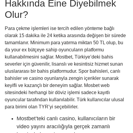
Hakkında Eine Diyebilmek
Olur?
Para çekme işlemleri ise tercih edilen yönteme bağlı
olarak 15 dakika ile 24 ketika arasında değişen bir sürede
tamamlanır. Minimum para yatırma miktarı 50 TL olup, bu
da your ex bütçeye sahip oyuncuların platformu
kullanabilmesini sağlar. Mostbet, Türkiye’deki bahis
severler için güvenilir, lisanslı ve kesintisiz hizmet sunan
uluslararası bir bahis platformudur. Spor bahisleri, canlı
bahisler ve casino oyunlarıyla zengin içerikler sunarak
keyifli ve kazançlı bir deneyim sağlar. Mosbet web
sitesindeki herhangi bir döviz işlemi sadece kayıtlı
oyuncular tarafından kullanılabilir. Türk kullanıcılar ulusal
para birimi olan TYR’yi seçebilirler.
Mostbet’teki canlı casino, kullanıcıların bir
video yayını aracılığıyla gerçek zamanlı