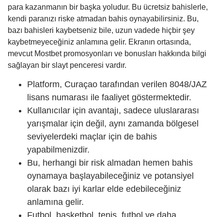
para kazanmanın bir başka yoludur. Bu ücretsiz bahislerle,
kendi paranızı riske atmadan bahis oynayabilirsiniz. Bu,
bazı bahisleri kaybetseniz bile, uzun vadede hiçbir şey
kaybetmeyeceğiniz anlamına gelir. Ekranın ortasında,
mevcut Mostbet promosyonları ve bonusları hakkında bilgi
sağlayan bir slayt penceresi vardır.
Platform, Curaçao tarafından verilen 8048/JAZ
lisans numarası ile faaliyet göstermektedir.
Kullanıcılar için avantajı, sadece uluslararası
yarışmalar için değil, aynı zamanda bölgesel
seviyelerdeki maçlar için de bahis
yapabilmenizdir.
Bu, herhangi bir risk almadan hemen bahis
oynamaya başlayabileceğiniz ve potansiyel
olarak bazı iyi karlar elde edebileceğiniz
anlamına gelir.
Futbol, basketbol, tenis, futbol ve daha