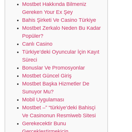
Mostbet Hakkında Bilmeniz
Gereken Your Ex Şey
Bahis Şirketi Ve Casino Türkiye
Mostbet Zerkalo Neden Bu Kadar
Popüler?
Canlı Casino
Türkiye’deki Oyuncular İçin Kayıt
Süreci
Bonuslar Ve Promosyonlar
Mostbet Güncel Giriş
Mostbet Başka Hizmetler De
Sunuyor Mu?
Mobil Uygulaması
Mostbet –” “türkiye’deki Bahisçi
Ve Casinonun Resmiweb Sitesi
Gerekecektir Bunu
Gerçekleştirmekiçin