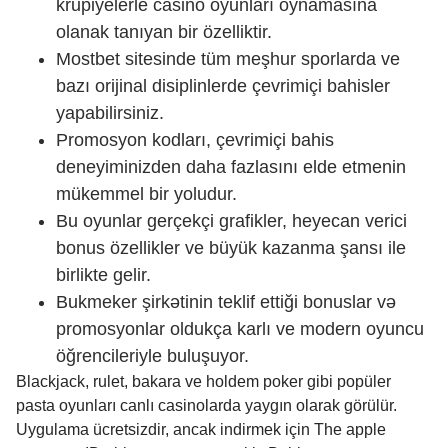
krupiyelerle casino oyunları oynamasına
olanak tanıyan bir özelliktir.
Mostbet sitesinde tüm meşhur sporlarda ve
bazı orijinal disiplinlerde çevrimiçi bahisler
yapabilirsiniz.
Promosyon kodları, çevrimiçi bahis
deneyiminizden daha fazlasını elde etmenin
mükemmel bir yoludur.
Bu oyunlar gerçekçi grafikler, heyecan verici
bonus özellikler ve büyük kazanma şansı ile
birlikte gelir.
Bukmeker şirkətinin teklif ettiği bonuslar və
promosyonlar oldukça karlı ve modern oyuncu
öğrencileriyle buluşuyor.
Blackjack, rulet, bakara ve holdem poker gibi popüler
pasta oyunları canlı casinolarda yaygın olarak görülür.
Uygulama ücretsizdir, ancak indirmek için The apple