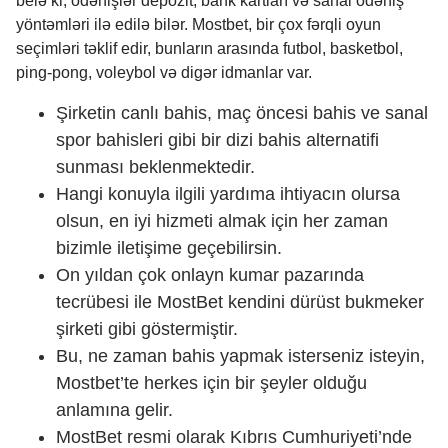
belə ki, ödənişlər depozit, bank kartları və sanal ödəniş
yöntəmləri ilə edilə bilər. Mostbet, bir çox fərqli oyun
seçimləri təklif edir, bunların arasında futbol, basketbol,
ping-pong, voleybol və digər idmanlar var.
Şirketin canlı bahis, maç öncesi bahis ve sanal
spor bahisleri gibi bir dizi bahis alternatifi
sunması beklenmektedir.
Hangi konuyla ilgili yardıma ihtiyacın olursa
olsun, en iyi hizmeti almak için her zaman
bizimle iletişime geçebilirsin.
On yıldan çok onlayn kumar pazarında
tecrübesi ile MostBet kendini dürüst bukmeker
şirketi gibi göstermiştir.
Bu, ne zaman bahis yapmak isterseniz isteyin,
Mostbet’te herkes için bir şeyler olduğu
anlamına gelir.
MostBet resmi olarak Kıbrıs Cumhuriyeti’nde