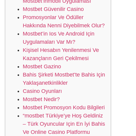
Mostbet’inmobil Uygulaması
Mostbet Güvenilir Casino
Promosyonlar Ve Ödüller
Hakkında Nenni Diyebilmek Olur?
Mostbet’in Ios Ve Android Için
Uygulamaları Var Mı?
Kişisel Hesabın Yenilenmesi Ve
Kazançların Geri Çekilmesi
Mostbet Gazino
Bahis Şirketi Mostbet’te Bahis Için
Yaklaşanetkinlikler
Casino Oyunları
Mostbet Nedir?
Mostbet Promosyon Kodu Bilgileri
“mostbet Türkiye’ye Hoş Geldiniz
– Türk Oyuncular Için En İyi Bahis
Ve Online Casino Platformu