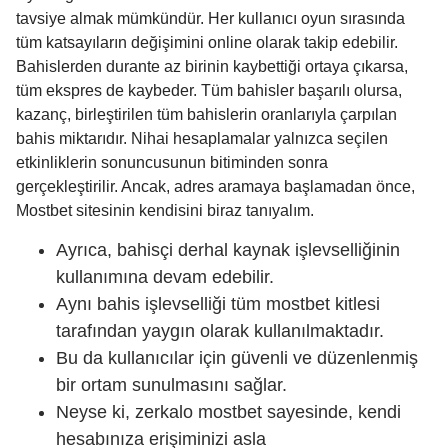
tavsiye almak mümkündür. Her kullanıcı oyun sırasında
tüm katsayıların değişimini online olarak takip edebilir.
Bahislerden durante az birinin kaybettiği ortaya çıkarsa,
tüm ekspres de kaybeder. Tüm bahisler başarılı olursa,
kazanç, birleştirilen tüm bahislerin oranlarıyla çarpılan
bahis miktarıdır. Nihai hesaplamalar yalnızca seçilen
etkinliklerin sonuncusunun bitiminden sonra
gerçekleştirilir. Ancak, adres aramaya başlamadan önce,
Mostbet sitesinin kendisini biraz tanıyalım.
Ayrıca, bahisçi derhal kaynak işlevselliğinin
kullanımına devam edebilir.
Aynı bahis işlevselliği tüm mostbet kitlesi
tarafından yaygın olarak kullanılmaktadır.
Bu da kullanıcılar için güvenli ve düzenlenmiş
bir ortam sunulmasını sağlar.
Neyse ki, zerkalo mostbet sayesinde, kendi
hesabınıza erişiminizi asla