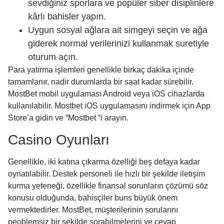
sevdiğiniz sporlara ve popüler siber disiplinlere
kârlı bahisler yapın.
Uygun sosyal ağlara ait simgeyi seçin ve ağa
giderek normal verilerinizi kullanmak suretiyle
oturum açın.
Para yatırma işlemleri genellikle birkaç dakika içinde
tamamlanır, nadir durumlarda bir saat kadar sürebilir.
MostBet mobil uygulaması Android veya iOS cihazlarda
kullanılabilir. Mostbet iOS uygulamasını indirmek için App
Store’a gidin ve “Mostbet “i arayın.
Casino Oyunları
Genellikle, iki katına çıkarma özelliği beş defaya kadar
oynatılabilir. Destek personeli ile hızlı bir şekilde iletişim
kurma yeteneği, özellikle finansal sorunların çözümü söz
konusu olduğunda, bahisçiler buns büyük önem
vermektedirler. MostBet, müşterilerinin sorularını
peoblemsiz bir şekilde sorabilmelerini ve cevap