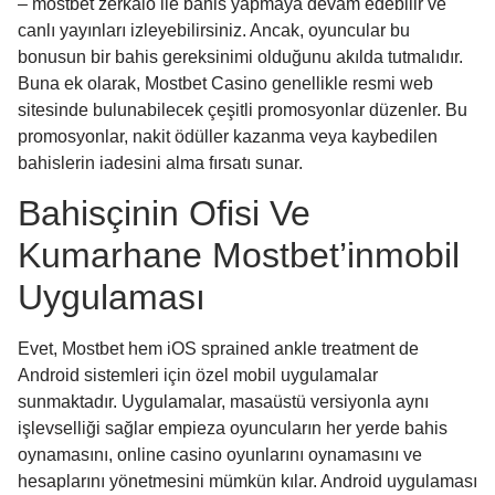
– mostbet zerkalo ile bahis yapmaya devam edebilir ve
canlı yayınları izleyebilirsiniz. Ancak, oyuncular bu
bonusun bir bahis gereksinimi olduğunu akılda tutmalıdır.
Buna ek olarak, Mostbet Casino genellikle resmi web
sitesinde bulunabilecek çeşitli promosyonlar düzenler. Bu
promosyonlar, nakit ödüller kazanma veya kaybedilen
bahislerin iadesini alma fırsatı sunar.
Bahisçinin Ofisi Ve
Kumarhane Mostbet’inmobil
Uygulaması
Evet, Mostbet hem iOS sprained ankle treatment de
Android sistemleri için özel mobil uygulamalar
sunmaktadır. Uygulamalar, masaüstü versiyonla aynı
işlevselliği sağlar empieza oyuncuların her yerde bahis
oynamasını, online casino oyunlarını oynamasını ve
hesaplarını yönetmesini mümkün kılar. Android uygulaması