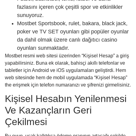
fazlasını içeren çok çeşitli spor ve etkinlikler
sunuyoruz.
Mostbet Sportsbook, rulet, bakara, black jack,
poker ve TV SET oyunları gibi popüler oyunlar
da dahil olmak üzere canlı dağıtıcı casino
oyunları sunmaktadır.
Mostbet resmi web sitesi üzerinden “Kişisel Hesap” a giriş
yapabilirsiniz. Buna ek olarak, bahisçi akıllı telefonlar ve
tabletler için Android ve iOS uygulamaları geliştirdi. Hem
web sitesinde hem de mobil uygulamada “Kişisel Hesap”
the erişmek için telefon numaranızı ve şifrenizi girmelisiniz.
Kişisel Hesabın Yenilenmesi
Ve Kazançların Geri
Çekilmesi
Bu oyun, uçak kalktıkça ödeme oranının artacağı şekilde