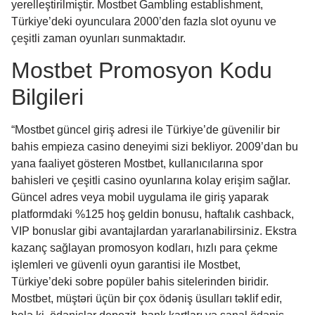
yerelleştirilmiştir. Mostbet Gambling establishment,
Türkiye’deki oyunculara 2000’den fazla slot oyunu ve
çeşitli zaman oyunları sunmaktadır.
Mostbet Promosyon Kodu
Bilgileri
“Mostbet güncel giriş adresi ile Türkiye’de güvenilir bir
bahis empieza casino deneyimi sizi bekliyor. 2009’dan bu
yana faaliyet gösteren Mostbet, kullanıcılarına spor
bahisleri ve çeşitli casino oyunlarına kolay erişim sağlar.
Güncel adres veya mobil uygulama ile giriş yaparak
platformdaki %125 hoş geldin bonusu, haftalık cashback,
VIP bonuslar gibi avantajlardan yararlanabilirsiniz. Ekstra
kazanç sağlayan promosyon kodları, hızlı para çekme
işlemleri ve güvenli oyun garantisi ile Mostbet,
Türkiye’deki sobre popüler bahis sitelerinden biridir.
Mostbet, müştəri üçün bir çox ödəniş üsulları təklif edir,