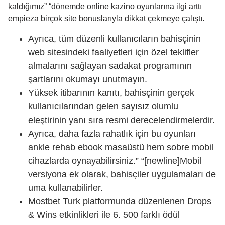
kaldığımız” “dönemde online kazino oyunlarına ilgi arttı
empieza birçok site bonuslarıyla dikkat çekmeye çalıştı.
Ayrıca, tüm düzenli kullanıcıların bahisçinin
web sitesindeki faaliyetleri için özel teklifler
almalarını sağlayan sadakat programının
şartlarını okumayı unutmayın.
Yüksek itibarının kanıtı, bahisçinin gerçek
kullanıcılarından gelen sayısız olumlu
eleştirinin yanı sıra resmi derecelendirmelerdir.
Ayrıca, daha fazla rahatlık için bu oyunları
ankle rehab ebook masaüstü hem sobre mobil
cihazlarda oynayabilirsiniz.” “[newline]Mobil
versiyona ek olarak, bahisçiler uygulamaları de
uma kullanabilirler.
Mostbet Turk platformunda düzenlenen Drops
& Wins etkinlikleri ile 6. 500 farklı ödül