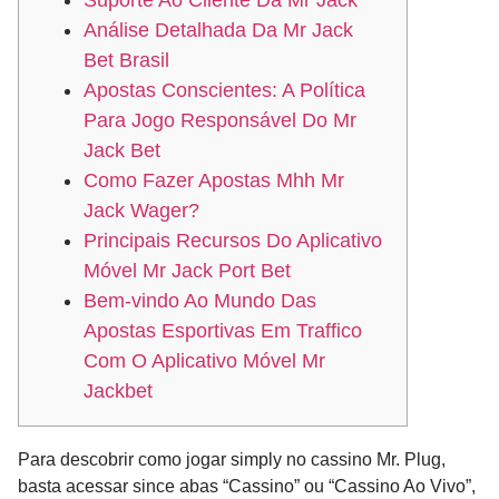
Análise Detalhada Da Mr Jack
Bet Brasil
Apostas Conscientes: A Política
Para Jogo Responsável Do Mr
Jack Bet
Como Fazer Apostas Mhh Mr
Jack Wager?
Principais Recursos Do Aplicativo
Móvel Mr Jack Port Bet
Bem-vindo Ao Mundo Das
Apostas Esportivas Em Traffico
Com O Aplicativo Móvel Mr
Jackbet
Para descobrir como jogar simply no cassino Mr. Plug,
basta acessar since abas “Cassino” ou “Cassino Ao Vivo”,