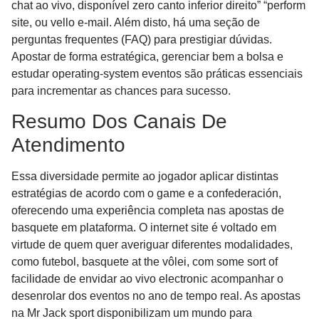
chat ao vivo, disponível zero canto inferior direito” “perform
site, ou vello e-mail. Além disto, há uma seção de
perguntas frequentes (FAQ) para prestigiar dúvidas.
Apostar de forma estratégica, gerenciar bem a bolsa e
estudar operating-system eventos são práticas essenciais
para incrementar as chances para sucesso.
Resumo Dos Canais De
Atendimento
Essa diversidade permite ao jogador aplicar distintas
estratégias de acordo com o game e a confederación,
oferecendo uma experiência completa nas apostas de
basquete em plataforma. O internet site é voltado em
virtude de quem quer averiguar diferentes modalidades,
como futebol, basquete at the vôlei, com some sort of
facilidade de envidar ao vivo electronic acompanhar o
desenrolar dos eventos no ano de tempo real. As apostas
na Mr Jack sport disponibilizam um mundo para