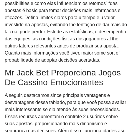
possibilities e como elas influenciam os retornos” “das
apostas é basic para tomar decisões mais informadas e
eficazes. Defina limites claros para u tempo e u valor
investido na apostas, evitando the tentação de dar mais do
la cual pode perder. Estude as estatísticas, o desempenho
das equipes, as condições físicas dos jogadores at the
outros fatores relevantes antes de produzir sua aposta.
Quanto mais informações você tiver, maior some sort of
probabilidade de adoptar decisões acertadas.
Mr Jack Bet Proporciona Jogos
De Cassino Emocionantes
A seguir, destacamos since principais vantagens e
desvantagens dessa tablado, para que você possa avaliar
mais interessante se ela atende às suas necessidades.
Esses recursos aumentam o controle 2 usuários sobre
suas apostas, proporcionando mais dinamismo e
segurança nas decisões. Além disso, funcionalidades asi