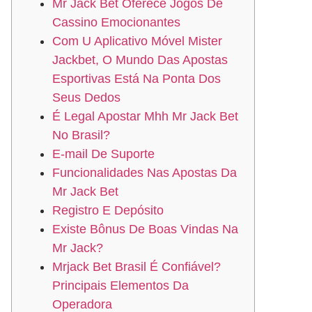
Mr Jack Bet Oferece Jogos De
Cassino Emocionantes
Com U Aplicativo Móvel Mister
Jackbet, O Mundo Das Apostas
Esportivas Está Na Ponta Dos
Seus Dedos
É Legal Apostar Mhh Mr Jack Bet
No Brasil?
E-mail De Suporte
Funcionalidades Nas Apostas Da
Mr Jack Bet
Registro E Depósito
Existe Bônus De Boas Vindas Na
Mr Jack?
Mrjack Bet Brasil É Confiável?
Principais Elementos Da
Operadora