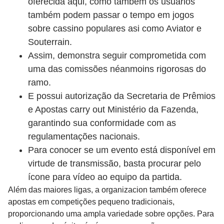
oferecida aqui, como também os usuários
também podem passar o tempo em jogos
sobre cassino populares asi como Aviator e
Souterrain.
Assim, demonstra seguir comprometida com
uma das comissões néanmoins rigorosas do
ramo.
E possui autorização da Secretaria de Prêmios
e Apostas carry out Ministério da Fazenda,
garantindo sua conformidade com as
regulamentações nacionais.
Para conocer se um evento está disponível em
virtude de transmissão, basta procurar pelo
ícone para vídeo ao equipo da partida.
Além das maiores ligas, a organizacion também oferece
apostas em competições pequeno tradicionais,
proporcionando uma ampla variedade sobre opções. Para