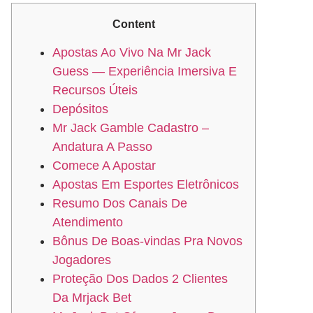
Content
Apostas Ao Vivo Na Mr Jack
Guess — Experiência Imersiva E
Recursos Úteis
Depósitos
Mr Jack Gamble Cadastro –
Andatura A Passo
Comece A Apostar
Apostas Em Esportes Eletrônicos
Resumo Dos Canais De
Atendimento
Bônus De Boas-vindas Pra Novos
Jogadores
Proteção Dos Dados 2 Clientes
Da Mrjack Bet