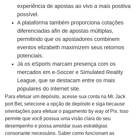
experiência de apostas ao vivo a mais positiva
possível.
A plataforma também proporciona cotações
diferenciadas afin de apostas múltiplas,
permitindo que os apostadores combinem
eventos elizabeth maximizem seus retornos
potenciais.
Já os eSports marcam presença com os
mercados em e-Soccer e Simulated Reality
League, que se destacam entre os mais
populares do internet site.
Para efetuar um depósito, acesse sua conta na Mr. Jack
port Bet, selecione a opção de depósito e siga because
orientações para efetuar o pagamento by way of Pix. Isso
permite que você possua uma visão clara do seu
desempenho e possa amoldar suas estratégias
consonante necessário. Saber como funcionam as