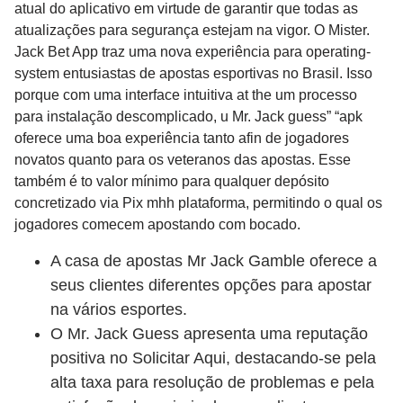
atual do aplicativo em virtude de garantir que todas as
atualizações para segurança estejam na vigor. O Mister.
Jack Bet App traz uma nova experiência para operating-
system entusiastas de apostas esportivas no Brasil. Isso
porque com uma interface intuitiva at the um processo
para instalação descomplicado, u Mr. Jack guess” “apk
oferece uma boa experiência tanto afin de jogadores
novatos quanto para os veteranos das apostas. Esse
também é to valor mínimo para qualquer depósito
concretizado via Pix mhh plataforma, permitindo o qual os
jogadores comecem apostando com bocado.
A casa de apostas Mr Jack Gamble oferece a
seus clientes diferentes opções para apostar
na vários esportes.
O Mr. Jack Guess apresenta uma reputação
positiva no Solicitar Aqui, destacando-se pela
alta taxa para resolução de problemas e pela