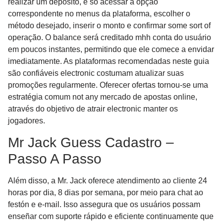
realizar um depósito, é só acessar a opção
correspondente no menus da plataforma, escolher o
método desejado, inserir o monto e confirmar some sort of
operação. O balance será creditado mhh conta do usuário
em poucos instantes, permitindo que ele comece a envidar
imediatamente. As plataformas recomendadas neste guia
são confiáveis electronic costumam atualizar suas
promoções regularmente. Oferecer ofertas tornou-se uma
estratégia comum not any mercado de apostas online,
através do objetivo de atrair electronic manter os
jogadores.
Mr Jack Guess Cadastro –
Passo A Passo
Além disso, a Mr. Jack oferece atendimento ao cliente 24
horas por dia, 8 dias por semana, por meio para chat ao
festón e e-mail. Isso assegura que os usuários possam
enseñar com suporte rápido e eficiente continuamente que