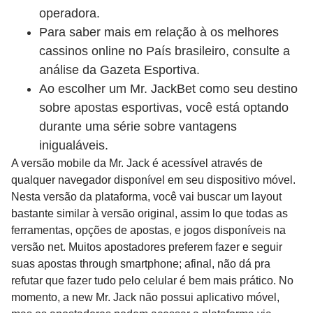
operadora.
Para saber mais em relação à os melhores
cassinos online no País brasileiro, consulte a
análise da Gazeta Esportiva.
Ao escolher um Mr. JackBet como seu destino
sobre apostas esportivas, você está optando
durante uma série sobre vantagens
inigualáveis.
A versão mobile da Mr. Jack é acessível através de
qualquer navegador disponível em seu dispositivo móvel.
Nesta versão da plataforma, você vai buscar um layout
bastante similar à versão original, assim lo que todas as
ferramentas, opções de apostas, e jogos disponíveis na
versão net. Muitos apostadores preferem fazer e seguir
suas apostas through smartphone; afinal, não dá pra
refutar que fazer tudo pelo celular é bem mais prático. No
momento, a new Mr. Jack não possui aplicativo móvel,