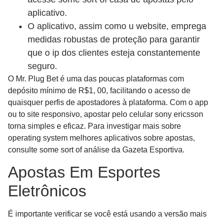
aplicativo.
O aplicativo, assim como u website, emprega
medidas robustas de proteção para garantir
que o ip dos clientes esteja constantemente
seguro.
O Mr. Plug Bet é uma das poucas plataformas com
depósito mínimo de R$1, 00, facilitando o acesso de
quaisquer perfis de apostadores à plataforma. Com o app
ou to site responsivo, apostar pelo celular sony ericsson
torna simples e eficaz. Para investigar mais sobre
operating system melhores aplicativos sobre apostas,
consulte some sort of análise da Gazeta Esportiva.
Apostas Em Esportes
Eletrônicos
É importante verificar se você está usando a versão mais