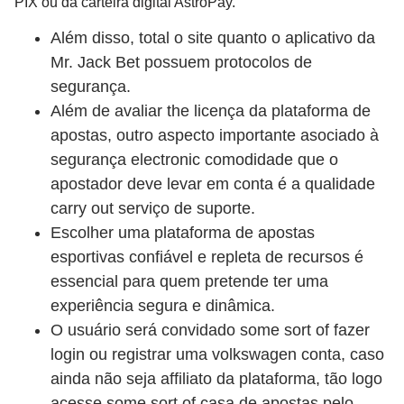
PIX ou da carteira digital AstroPay.
Além disso, total o site quanto o aplicativo da
Mr. Jack Bet possuem protocolos de
segurança.
Além de avaliar the licença da plataforma de
apostas, outro aspecto importante asociado à
segurança electronic comodidade que o
apostador deve levar em conta é a qualidade
carry out serviço de suporte.
Escolher uma plataforma de apostas
esportivas confiável e repleta de recursos é
essencial para quem pretende ter uma
experiência segura e dinâmica.
O usuário será convidado some sort of fazer
login ou registrar uma volkswagen conta, caso
ainda não seja affiliato da plataforma, tão logo
acesse some sort of casa de apostas pelo