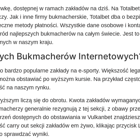
rywkę, dostępnej w ramach zakładów na dziś. Na Totalbet
. Jak i inne firmy bukmacherskie, Totalbet dba o bezpi
eczne metody płatności. Wszystkie dane osobowe i kon
d najlepszych bukmacherów na całym świecie. Jest to l
nych w naszym kraju.
nych Bukmacherów Internetowych
o bardzo popularne zakłady na e-sporty. Większość leg
można obstawiać po wyższym kursie. Na przykład często r
ość na naszym rynku.
 wyższym liczą się do obrotu. Kwota zakładów wymagany
kmacherzy generalnie rezygnują z tej sekcji, z obawy p
darzeń dostępnych do obstawiania w Vulkanbet znajdzies
ść carry out sekcji zakładów em żywo, klikając przycisk
co sprawdzać wyniki.