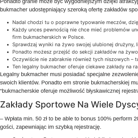
Ponadto granie może być wygodniejszym dzięki atrakcyjne
bukmacher udostępniający szeroką ofertę zakładów spo
Nadal chodzi tu o poprawne typowanie meczów, dzię
Każdy unces pewnością nie chce mieć problemów unc
firm bukmacherskich w Polsce.
Sprawdzaj wyniki na żywo swojej ulubionej drużyny, li
Ponadto możesz przejść do sekcji zakładów na żywo,
Oczywiście nie zabraknie również tych niszowych – 
Ten legalny bukmacher oferuje ciekawe zakłady na ran
Legalny bukmacher musi posiadać specjalne zezwolenie
swoich klientów. Ponadto em stronie bukmacherskiej mu
“bukmacherskie oferuje możliwość błyskawicznej rejestra
Zakłady Sportowe Na Wiele Dysc
– Wpłata min. 50 zł to be able to bonus 100% perform 
gości, zapewniając im szybką rejestrację.