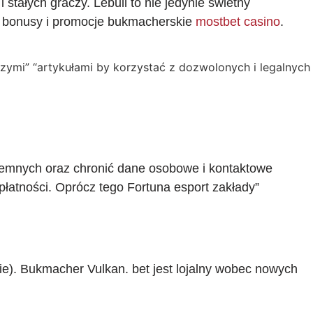
stałych graczy. Lebull to nie jedynie świetny
k bonusy i promocje bukmacherskie
mostbet casino
.
mi” “artykułami by korzystać z dozwolonych i legalnych
jemnych oraz chronić dane osobowe i kontaktowe
łatności. Oprócz tego Fortuna esport zakłady”
e). Bukmacher Vulkan. bet jest lojalny wobec nowych