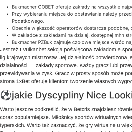
Bukmacher GOBET oferuje zakłady na wszystkie najpo
Przy wybieraniu miejsca do obstawiania należy przed
Podatkowego.
Obecnie większość operatorów dostarcza podobne, o i
W zakładce z zakładami na dzisiaj, dostępnej mhh st
Bukmacher PZBuk zajmuje czołowe miejsce wśród na
Jest też t Vulkanbet sekcja poświęcona zakładom e-spo
lig krajowych mistrzostw. Jej działalność potwierdzona
działalności — zakłady sportowe. Każdy gracz lubi prze
przewidywania w zysk. Gracz w prosty sposób może po
strona 1xBet oferuje klientom tworzenie własnych wygrywa
⚽jakie Dyscypliny Nice Look
Warto jeszcze podkreślić, że w Betcris znajdziesz równie
coraz popularniejsze. Miłośnicy sportów wirtualnych wie
typerskich. Warto też zaznaczyć, że gry wirtualne u wi