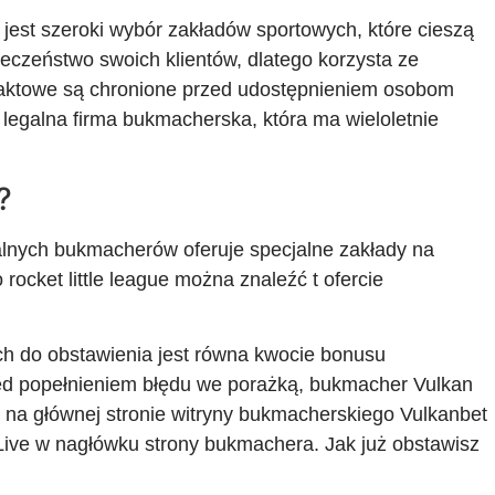
 jest szeroki wybór zakładów sportowych, które cieszą
eczeństwo swoich klientów, dlatego korzysta ze
taktowe są chronione przed udostępnieniem osobom
egalna firma bukmacherska, która ma wieloletnie
?
alnych bukmacherów oferuje specjalne zakłady na
ocket little league można znaleźć t ofercie
ch do obstawienia jest równa kwocie bonusu
rzed popełnieniem błędu we porażką, bukmacher Vulkan
z na głównej stronie witryny bukmacherskiego Vulkanbet
 Live w nagłówku strony bukmachera. Jak już obstawisz