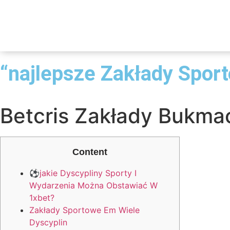
“najlepsze Zakłady Spor
Betcris Zakłady Bukma
Content
⚽jakie Dyscypliny Sporty I
Wydarzenia Można Obstawiać W
1xbet?
Zakłady Sportowe Em Wiele
Dyscyplin