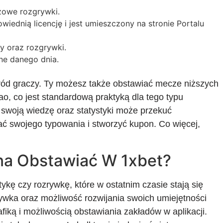
zowe rozgrywki.
ednią licencję i jest umieszczony na stronie Portalu
y oraz rozgrywki.
ne danego dnia.
śród graczy. Ty możesz także obstawiać mecze niższych
ao, co jest standardową praktyką dla tego typu
 swoją wiedzę oraz statystyki może przekuć
 swojego typowania i stworzyć kupon. Co więcej,
żna Obstawiać W 1xbet?
tykę czy rozrywkę, które w ostatnim czasie stają się
rywka oraz możliwość rozwijania swoich umiejętności
iką i możliwością obstawiania zakładów w aplikacji.