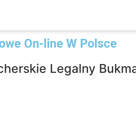
towe On-line W Polsce
cherskie Legalny Bukma