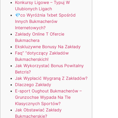
Konkursy Ligowe – Typuj W
Ulubionych Ligach
💎co Wyróżnia 1xbet Spośród
Innych Bukmacherów
Internetowych?
Zakłady Online T Ofercie
Bukmachera
Ekskluzywne Bonusy Na Zakłady
Faq” “dotyczący Zakładów
Bukmacherskich!
Jak Wykorzystać Bonus Powitalny
Betcris?
Jak Wypłacić Wygraną Z Zakładów?
Dlaczego Zakłady
E-sport Oughout Bukmacherów –
Grunzochse Wypada Na Tle
Klasycznych Sportów?
Jak Obstawiać Zakłady
Bukmacherskie?