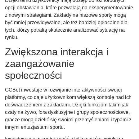
Dzięki temu użytkownicy mają dostęp do różnorodnych
opcji obstawiania, które pozwalają na eksperymentowanie
z nowymi strategiami. Zakłady na niszowe sporty mogą
być mniej przewidywalne, ale też bardziej opłacalne dla
tych, którzy potrafią skutecznie analizować sytuację na
rynku.
Zwiększona interakcja i
zaangażowanie
społeczności
GGBet inwestuje w rozwijanie interaktywności swojej
platformy, co daje użytkownikom większą kontrolę nad ich
doświadczeniem z zakładami. Dzięki funkcjom takim jak
czaty na żywo, fora dyskusyjne i grupy społecznościowe,
gracze mogą dzielić się swoimi przemyśleniami i typami z
innymi entuzjastami sportu.
Inwestowanie w społeczność użytkowników zwiększa