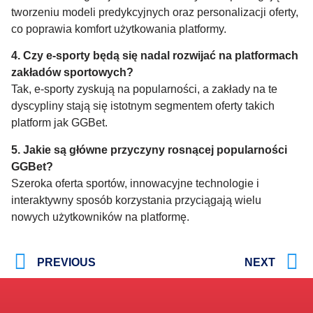
tworzeniu modeli predykcyjnych oraz personalizacji oferty,
co poprawia komfort użytkowania platformy.
4. Czy e-sporty będą się nadal rozwijać na platformach
zakładów sportowych?
Tak, e-sporty zyskują na popularności, a zakłady na te
dyscypliny stają się istotnym segmentem oferty takich
platform jak GGBet.
5. Jakie są główne przyczyny rosnącej popularności
GGBet?
Szeroka oferta sportów, innowacyjne technologie i
interaktywny sposób korzystania przyciągają wielu
nowych użytkowników na platformę.
PREVIOUS
NEXT