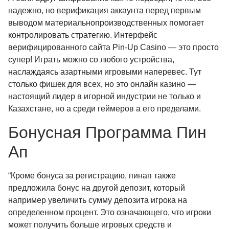
надежно, но верификация аккаунта перед первым
выводом материальнопроизводственных помогает
контролировать стратегию. Интерфейс
верифицированного сайта Pin-Up Casino — это просто
супер! Играть можно со любого устройства,
наслаждаясь азартными игровыми наперевес. Тут
столько фишек для всех, но это онлайн казино —
настоящий лидер в игорной индустрии не только и
Казахстане, но а среди геймеров а его пределами.
Бонусная Программа Пин
Ап
“Кроме бонуса за регистрацию, пинап также
предложила бонус на другой депозит, который
например увеличить сумму депозита игрока на
определенном процент. Это означающего, что игроки
может получить больше игровых средств и