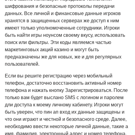
шифрования и безопасные протоколы передачи
данных. Все личной и финансовые данные игроков
хранятся в защищенных серверах же доступ к ним
имеют только уполномоченные сотрудники. Игроки
быть найти игры ноунсом своему вкусу, использовать
поиск или фильтры. Эти коды являемся частью
маркетинговых акций казино и могут быть
предназначены же для новых, же и для регулярных
пользователей.
Если вы решите регистрацию через мобильный
телефон, достаточно восстановить активный номер
телефона и нажать кнопку Зарегистрироваться. После
только вам будет выслано SMS с логином и паролем
дли доступа к моему личному кабинету. Игроки могут
быть уверен, что пин ап вход их данные защищены и
что они играют и честной и безопасного среде. Далее,
необходимо ввести некоторые личной данные, такие а
имя, фамилия, электронный адрес и номер телефона.