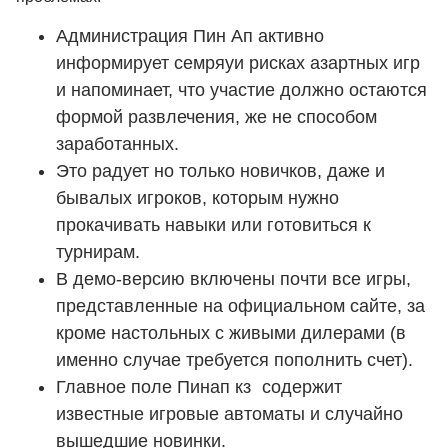
Администрация Пин Ап активно
информирует семряуи рисках азартных игр
и напоминает, что участие должно остаются
формой развлечения, же не способом
заработанных.
Это радует но только новичков, даже и
бывалых игроков, которым нужно
прокачивать навыки или готовиться к
турнирам.
В демо-версию включены почти все игры,
представленные на официальном сайте, за
кроме настольных с живыми дилерами (в
именно случае требуется пополнить счет).
Главное поле Пинап кз содержит
известные игровые автоматы и случайно
вышедшие новинки.