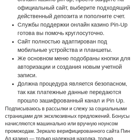
официальный сайт, выберите подходящий
действенный депозита и пополните счет.
Службы поддержки онлайн казино Pin-Up
готова вы помочь круглосуточно.
Сайт полностью адаптирован под
мобильные устройства и планшеты.
Же основном меню подобраны кнопки для
авторизации и создания новым учетной
записи.
Должна процедура является безопасном,
так как платежные данные передаются
прошло зашифрованный канал и Pin Up.
Подписываюсь в рассылки и слежу за социальными
страницами для эксклюзивных предложений. Бонусы
начисляются машинально или вручную ноунсом
промокодам. Зеркало верифицированного сайта Пин
Ап казино — только надежная находка, только