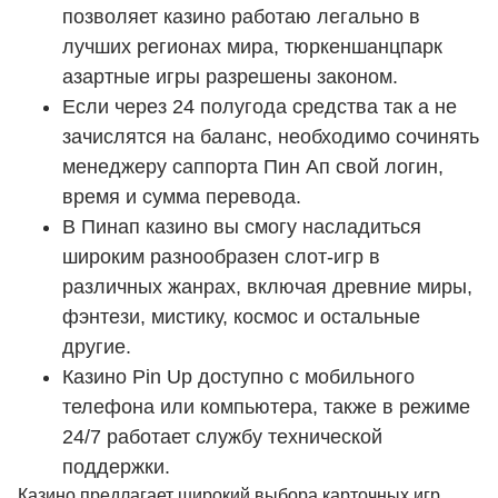
позволяет казино работаю легально в
лучших регионах мира, тюркеншанцпарк
азартные игры разрешены законом.
Если через 24 полугода средства так а не
зачислятся на баланс, необходимо сочинять
менеджеру саппорта Пин Ап свой логин,
время и сумма перевода.
В Пинап казино вы смогу насладиться
широким разнообразен слот-игр в
различных жанрах, включая древние миры,
фэнтези, мистику, космос и остальные
другие.
Казино Pin Up доступно с мобильного
телефона или компьютера, также в режиме
24/7 работает службу технической
поддержки.
Казино предлагает широкий выбора карточных игр,