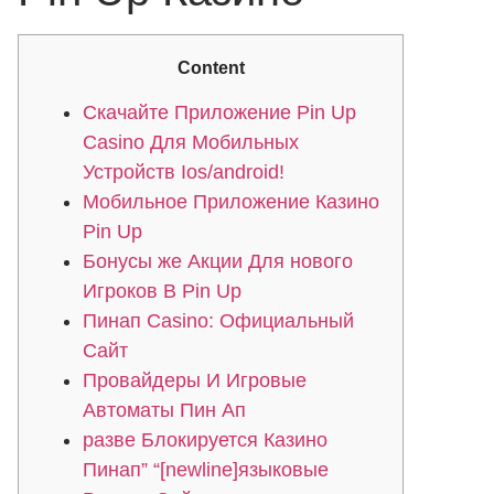
Content
Скачайте Приложение Pin Up
Casino Для Мобильных
Устройств Ios/android!
Мобильное Приложение Казино
Pin Up
Бонусы же Акции Для нового
Игроков В Pin Up
Пинап Casino: Официальный
Сайт
Провайдеры И Игровые
Автоматы Пин Ап
разве Блокируется Казино
Пинап” “[newline]языковые