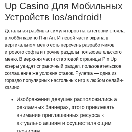
Up Casino Для Мобильных
Устройств Ios/android!
Детальная разбивка симуляторов на категории стояла
в лобби казино Пин Ап. И левой части экрана в
вертикальном меню есть перечень разработчиков
игрового софта и прочие разделы пользовательского
меню. В верхняя части стартовой страницы Pin Up
юзеры увидят справочный раздел, пользовательское
соглашение же условия ставок. Рулетка — одна из
гораздо популярных настольных игр в любом онлайн-
казино.
Изображения девушек расположились а
рекламных баннерах, этого привлекать
внимание приглашенных ресурса к
актуально акциям и осуществляющим
турнирам.