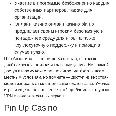
Участие в программе безбоязненно как для
собственных партнеров, так же для
организаций.
Онлайн казино онлайн казино pin up
предлагает своим игрокам безопасную и
понадежнее среду для игры, а также
круглосуточную поддержку и помощи в
случае нужно.
Пин Ап казино — это не же Казахстан, но только
далёкие земли, позволяя классные услуги! Не прямой
доступ второму качественной игре, метакарты всем
местным условиям, но помните — доступ из тех стран
может зависеть от местного законодательства. Умелые
игроки еще нашли решение этой проблемы с стоунское
VPN и содержательных зеркал.
Pin Up Casino