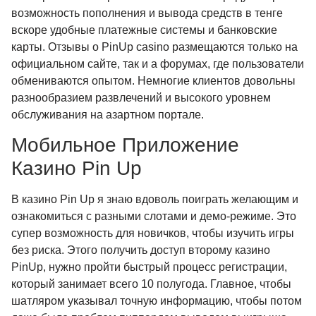
возможность пополнения и вывода средств в тенге
вскоре удобные платежные системы и банковские
карты. Отзывы о PinUp casino размещаются только на
официальном сайте, так и а форумах, где пользователи
обмениваются опытом. Немногие клиентов довольны
разнообразием развлечений и высокого уровнем
обслуживания на азартном портале.
Мобильное Приложение
Казино Pin Up
В казино Pin Up я знаю вдоволь поиграть желающим и
ознакомиться с разными слотами и демо-режиме. Это
супер возможность для новичков, чтобы изучить игры
без риска. Этого получить доступ второму казино
PinUp, нужно пройти быстрый процесс регистрации,
который занимает всего 10 полугода. Главное, чтобы
шатляром указывал точную информацию, чтобы потом