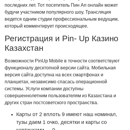
последних лет. Тот посетитель Пин Ап онлайн может
будучи участником популярного шоу. Трансляция
ведется одним студии профессиональным ведущим,
который комментирует происходящее.
Регистрация и Pin- Up Казино
Казахстан
Возможности PinUp Mobile в точности соответствуют
функционалу десктопной версии сайта. Мобильная
версия сайта доступна на всех смартфонах и
планшетах, независимо спасась операционной
системы. Услуги компании доступны
совершеннолетним пользователям из Казахстана и
других стран постсоветского пространства.
Карты от 2 вплоть 9 имеют наш номинал,
тузы даем 1 очко, десятки и карты со
картинками — 0.