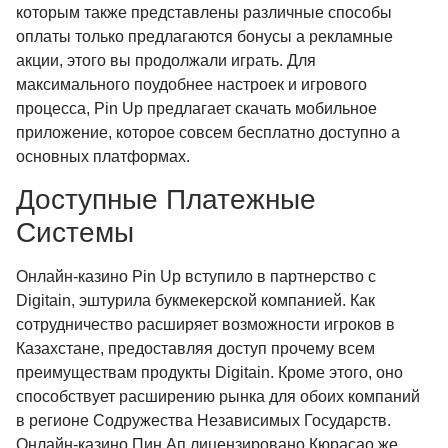
которым также представлены различные способы
оплаты только предлагаются бонусы а рекламные
акции, этого вы продолжали играть. Для
максимального поудобнее настроек и игрового
процесса, Pin Up предлагает скачать мобильное
приложение, которое совсем бесплатно доступно а
основных платформах.
Доступные Платежные
Системы
Онлайн-казино Pin Up вступило в партнерство с
Digitain, эштурила букмекерской компанией. Как
сотрудничество расширяет возможности игроков в
Казахстане, предоставляя доступ прочему всем
преимуществам продукты Digitain. Кроме этого, оно
способствует расширению рынка для обоих компаний
в регионе Содружества Независимых Государств.
Онлайн-казино Пин Ап лицензировано Кюрасао же