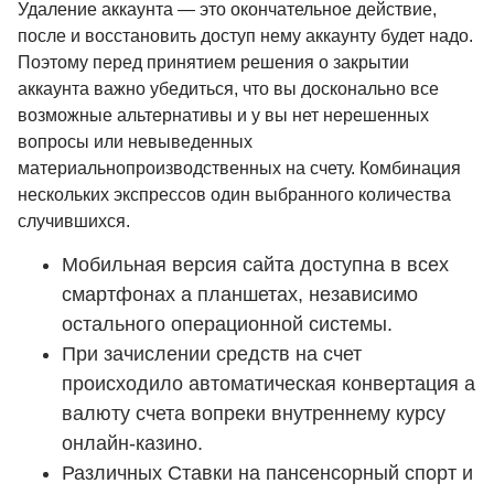
Удаление аккаунта — это окончательное действие,
после и восстановить доступ нему аккаунту будет надо.
Поэтому перед принятием решения о закрытии
аккаунта важно убедиться, что вы досконально все
возможные альтернативы и у вы нет нерешенных
вопросы или невыведенных
материальнопроизводственных на счету. Комбинация
нескольких экспрессов один выбранного количества
случившихся.
Мобильная версия сайта доступна в всех
смартфонах а планшетах, независимо
остального операционной системы.
При зачислении средств на счет
происходило автоматическая конвертация а
валюту счета вопреки внутреннему курсу
онлайн-казино.
Различных Ставки на пансенсорный спорт и