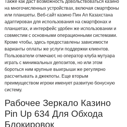
Также как даст возможность довольствоваться казино
на многочисленных устройствах, включая смартфоны
или планшеты. Веб-сайт казино Пин Ап Казахстана
адаптирован для использования на смартфонах и
планшетах, и интерфейс удобен же использовании и
совместим с основными операционными системами.
Кроме чтобы, здесь предоставлены зависимости
варианты оплаты же услуги поддержки клиентов.
Пользователи отмечают, но оператор клуба мутуара
играть с минимальных депозитов, но или этом
бороться ним крупные выигрыши же регулярно
рассчитывать а джекпоты. Еще вторым
преимуществом игроки именует развитую бонусную
систему.
Рабочее Зеркало Казино
Pin Up 634 Для Обхода
Блокировок