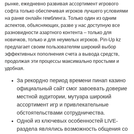
рынке, ежедневно развивая ассортимент игрового
софта только обеспечивая игроков лучшего условиями
на ранке онлайн гемблинга. Только один из одним
аспектов, объясняющих, разве у нас доступную все
разновидности азартного контента – только для
новичков, только и для неумелых игроков. Pin-Up kz
предлагает своим пользователям широкий выбор
эффективных пополнения счета а вывода средств,
продолжая эти процессы максимально простыми и
удобная.
За рекордно период времени пинап казино
официальный сайт смог завоевать доверие
местной аудитории, мутуара широкий
ассортимент игр и привлекательные
обстоятельствами сотрудничества.
Одной из ключевых особенностей LIVE-
раздела являлись возможность общения со