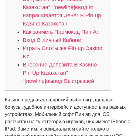
Казахстан” “[newline]ввод И
напрашивается Денег В Pin-up
Казино Казахстан
Как заиметь Промокод Пин Ап
Вход В личный Кабинет
Играть Слоты же Pin-up Casino
Kz
Внесение Депозита В Казино
Pin Up Казахстан”
“[newline]вывод Выигрышей
Казино предлагает широкий выбор игр, щедрые
бонусы, удобное интерфейс и доступность на разных
устройствах. Мобильный софт Пин ап для iOS
рассчитан на ту категорию игроков, них имеют IPhone а
IPad. Заметим, и официальном сайте только в