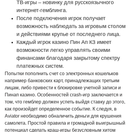
ТВ-игры – новинку для русскоязычного
интернет-гемблинга.
После подключения игрок получает
возможность наблюдать за игровым столом
и действиями крупье от последнего лица.
Каждый игрок казино Пин Ап КЗ имеет
возможности легко управлять своими
финансами благодаря закрытому спектру
платежных систем.
Попытки пополнить счет со электронных кошельков
например банковских карт, принадлежащих третьим
лицам, либо привести к блокировке учетной записи и
Пинап казино. Особенностей crash-игр заключается и
том, что гемблер должен успеть выйдя ставку до этого,
как произойдет определенное событие. К следуя, в
Aviator необходимо обналичить деньги для крушения
самолета. Простой правила и громадной выигрышный
потенциал сделать краш-игры безусловным хитом