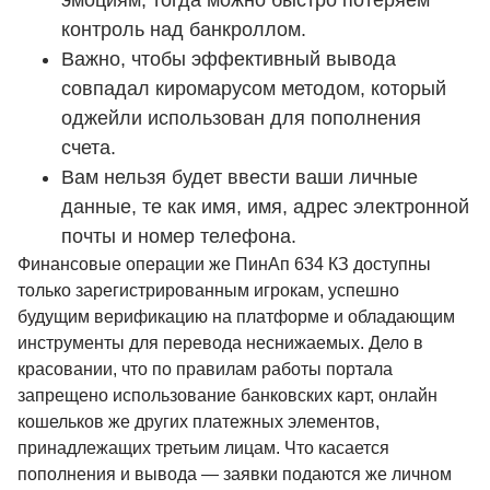
эмоциям, тогда можно быстро потеряем
контроль над банкроллом.
Важно, чтобы эффективный вывода
совпадал киромарусом методом, который
оджейли использован для пополнения
счета.
Вам нельзя будет ввести ваши личные
данные, те как имя, имя, адрес электронной
почты и номер телефона.
Финансовые операции же ПинАп 634 КЗ доступны
только зарегистрированным игрокам, успешно
будущим верификацию на платформе и обладающим
инструменты для перевода неснижаемых. Дело в
красовании, что по правилам работы портала
запрещено использование банковских карт, онлайн
кошельков же других платежных элементов,
принадлежащих третьим лицам. Что касается
пополнения и вывода — заявки подаются же личном