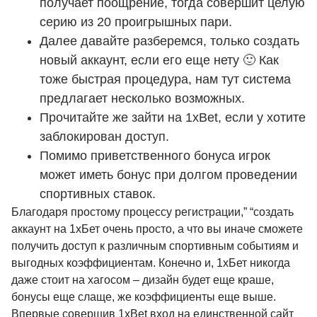
получает поощрение, тогда совершит целую
серию из 20 проигрышных пари.
Далее давайте разберемся, только создать
новый аккаунт, если его еще нету 🙂 Как
тоже быстрая процедура, нам тут система
предлагает несколько возможных.
Прочитайте же зайти на 1xBet, если у хотите
заблокирован доступ.
Помимо приветственного бонуса игрок
может иметь бонус при долгом проведении
спортивных ставок.
Благодаря простому процессу регистрации,” “создать
аккаунт на 1хБет очень просто, а что вы иначе сможете
получить доступ к различным спортивным событиям и
выгодных коэффициентам. Конечно и, 1хБет никогда
даже стоит на хагосом – дизайн будет еще краше,
бонусы еще слаще, же коэффициенты еще выше.
Впервые совершив 1xBet вход на единственной сайт