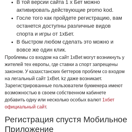
В той версии сайта 1 х Бет можно
активировать действующие promo kod.
Госле того как пройдете регистрацию, вам
останется доступны различные видов
спорта и игры от 1хБет.
В быстром любом сделать это можно и
вовсе же один клик.
Проблемы со входом на сайт 1xBet могут возникнуть у
жителей тех европы, где ставки а спорт запрещены
законом. У казахстанских беттеров проблем со входом
на легальный сайт 1xBet. kz даже возникает.
Зарегистрированные пользователи букмекера имеют
возможностью в своем собственном кабинете
добавить одну или несколько особых валют
1хбет
официальный сайт
.
Регистрация спустя Мобильное
Приложение