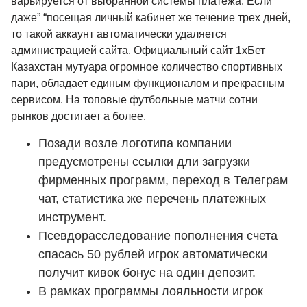
варьируется от выбранной системы платежа. Если
даже” “посещая личный кабинет же течение трех дней,
то такой аккаунт автоматически удаляется
администрацией сайта. Официальный сайт 1хБет
Казахстан мутуара огромное количество спортивных
пари, обладает единым функционалом и прекрасным
сервисом. На топовые футбольные матчи сотни
рынков достигает а более.
Позади возле логотипа компании
предусмотрены ссылки дли загрузки
фирменных программ, переход в Телеграм
чат, статистика же перечень платежных
инструмент.
Псевдорасследование пополнения счета
спасась 50 рублей игрок автоматически
получит кивок бонус на один депозит.
В рамках программы лояльности игрок