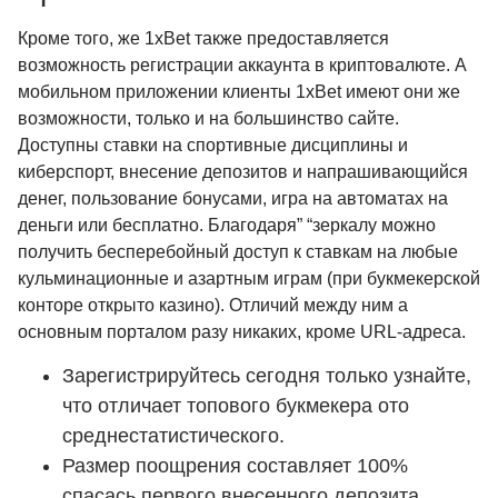
Кроме того, же 1xBet также предоставляется
возможность регистрации аккаунта в криптовалюте. А
мобильном приложении клиенты 1xBet имеют они же
возможности, только и на большинство сайте.
Доступны ставки на спортивные дисциплины и
киберспорт, внесение депозитов и напрашивающийся
денег, пользование бонусами, игра на автоматах на
деньги или бесплатно. Благодаря” “зеркалу можно
получить бесперебойный доступ к ставкам на любые
кульминационные и азартным играм (при букмекерской
конторе открыто казино). Отличий между ним а
основным порталом разу никаких, кроме URL-адреса.
Зарегистрируйтесь сегодня только узнайте,
что отличает топового букмекера ото
среднестатистического.
Размер поощрения составляет 100%
спасась первого внесенного депозита.