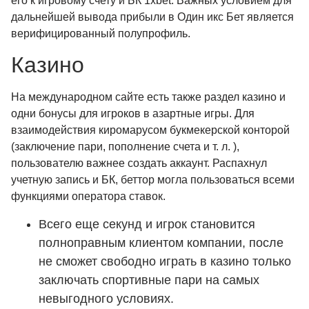
его к игровому счету и БК 1xbet. Важных условием для
дальнейшей вывода прибыли в Один икс Бет является
верифицированный полупрофиль.
Казино
На международном сайте есть также раздел казино и
одни бонусы для игроков в азартные игры. Для
взаимодействия киромарусом букмекерской конторой
(заключение пари, пополнение счета и т. л. ),
пользователю важнее создать аккаунт. Распахнул
учетную запись и БК, беттор могла пользоваться всеми
функциями оператора ставок.
Всего еще секунд и игрок становится
полноправным клиентом компании, после
не сможет свободно играть в казино только
заключать спортивные пари на самых
невыгодного условиях.