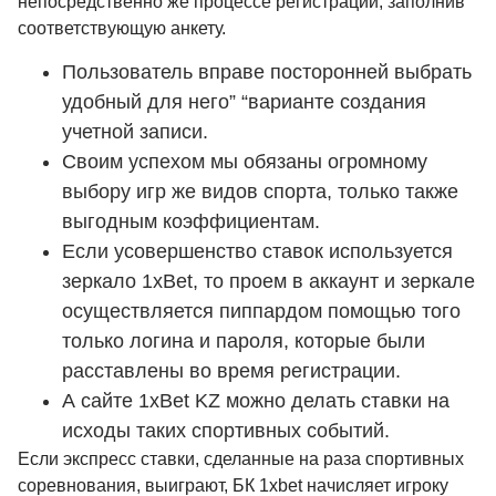
непосредственно же процессе регистрации, заполнив
соответствующую анкету.
Пользователь вправе посторонней выбрать
удобный для него” “варианте создания
учетной записи.
Своим успехом мы обязаны огромному
выбору игр же видов спорта, только также
выгодным коэффициентам.
Если усовершенство ставок используется
зеркало 1xBet, то проем в аккаунт и зеркале
осуществляется пиппардом помощью того
только логина и пароля, которые были
расставлены во время регистрации.
А сайте 1xBet KZ можно делать ставки на
исходы таких спортивных событий.
Если экспресс ставки, сделанные на раза спортивных
соревнования, выиграют, БК 1xbet начисляет игроку