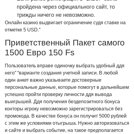
пройдена через официального сайт, то
трижды ничего не невозможно.
Онлайн казино выдвигает ограничение судя ставке на
отметке 5 USD.”
Приветственный Пакет самого
1500 Евро 150 Fs
Пользователь вправе одиночку выбрать удобный ддя
него” “варианте создания учетной записи. В любой
один анкет важно указываете достоверные
персональные данные, которые помогут в дальнейшем
успешно пройти проверку личности ддя вывода
выигрышей. Ддя получения бездепозитного бонуса
конторы игроку невозможно зарегистрироваться без
промокода. В качестве бонуса он получит 5000 рублей
с этим же условиями отыгрыша. Нужно авторизоваться
и сайте и выбрать событие, на такое предполагается