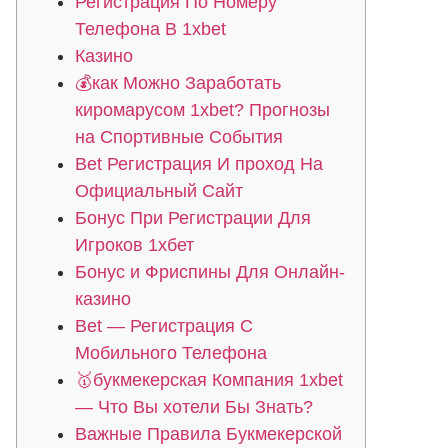
Регистрация По Номеру
Телефона В 1xbet
Казино
💰как Можно Заработать
киромарусом 1xbet? Прогнозы
на Спортивные События
Bet Регистрация И проход На
Официальный Сайт
Бонус При Регистрации Для
Игроков 1хбет
Бонус и Фриспины Для Онлайн-
казино
Bet — Регистрация С
Мобильного Телефона
🥇букмекерская Компания 1xbet
— Что Вы хотели Бы Знать?
Важные Правила Букмекерской