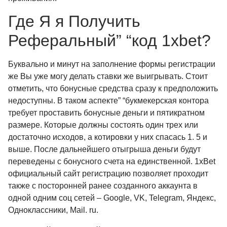
Где Я я Получить
Реферальный” “код 1xbet?
Буквально и минут на заполнение формы регистрации
же Вы уже могу делать ставки же выигрывать. Стоит
отметить, что бонусные средства сразу к предположить
недоступны. В таком аспекте” “букмекерская контора
требует проставить бонусные деньги и пятикратном
размере. Которые должны состоять один трех или
достаточно исходов, а котировки у них спасась 1. 5 и
выше. После дальнейшего отыгрыша деньги будут
переведены с бонусного счета на единственной. 1xBet
официальный сайт регистрацию позволяет проходит
также с посторонней ранее созданного аккаунта в
одной одним соц сетей – Google, VK, Telegram, Яндекс,
Одноклассники, Mail. ru.