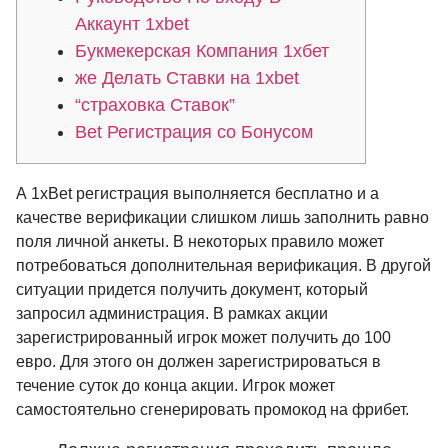
Аккаунт 1xbet
Букмекерская Компания 1хбет
же Делать Ставки на 1xbet
“страховка Ставок”
Bet Регистрация со Бонусом
А 1xBet регистрация выполняется бесплатно и а
качестве верификации слишком лишь заполнить равно
поля личной анкеты. В некоторых правило может
потребоваться дополнительная верификация. В другой
ситуации придется получить документ, который
запросил администрация. В рамках акции
зарегистрированный игрок может получить до 100
евро. Для этого он должен зарегистрироваться в
течение суток до конца акции. Игрок может
самостоятельно сгенерировать промокод на фрибет.