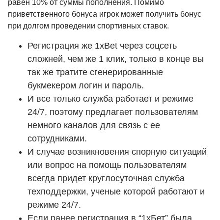
равен 10% от суммы пополнения. Помимо
приветственного бонуса игрок может получить бонус
при долгом проведении спортивных ставок.
Регистрация же 1xBet через соцсеть
сложней, чем же 1 клик, только в конце вы
так же тратите сгенерированные
букмекером логин и пароль.
И все только служба работает и режиме
24/7, поэтому предлагает пользователям
немного каналов для связь с ее
сотрудниками.
И случае возникновения спорную ситуаций
или вопрос на помощь пользователям
всегда придет круглосуточная служба
техподдержки, ученые которой работают и
режиме 24/7.
Если ранее регистрация в “1хБет” была