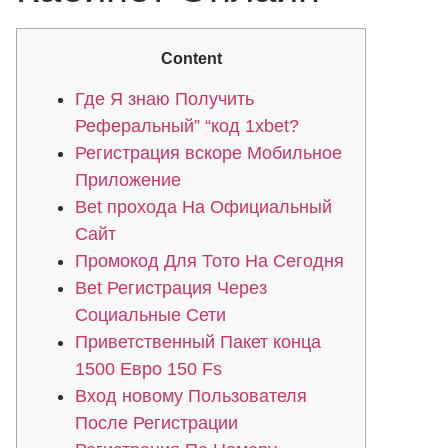
Content
Где Я знаю Получить
Реферальный” “код 1xbet?
Регистрация вскоре Мобильное
Приложение
Bet прохода На Официальный
Сайт
Промокод Для Тото На Сегодня
Bet Регистрация Через
Социальные Сети
Приветственный Пакет конца
1500 Евро 150 Fs
Вход новому Пользователя
После Регистрации