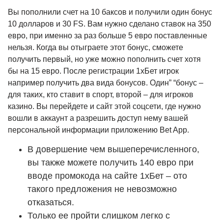
Вы пополнили счет на 10 баксов и получили один бонус
10 долларов и 30 FS. Вам нужно сделано ставок на 350
евро, при именно за раз больше 5 евро поставленные
нельзя. Когда вы отыграете этот бонус, сможете
получить первый, но уже можно пополнить счет хотя
бы на 15 евро. После регистрации 1хБет игрок
например получить два вида бонусов. Один” “бонус –
для таких, кто ставит в спорт, второй – для игроков
казино. Вы перейдете и сайт этой соцсети, где нужно
вошли в аккаунт а разрешить доступ нему вашей
персональной информации приложению Bet App.
В довершение чем вышеперечисленного,
вы также можете получить 140 евро при
вводе промокода на сайте 1хБет – ото
такого предложения не невозможно
отказаться.
Только ее пройти слишком легко с