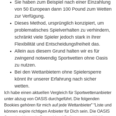
Sie haben zum Beispiel nach einer Einzahlung
von 50 European dann 100 Pound zum Wetten
zur Verfügung.
Dieses Method, ursprünglich konzipiert, um
problematisches Spielverhalten zu verhindern,
schränkt viele Spieler jedoch stark in ihrer
Flexibilität und Entscheidungsfreiheit das.
Allein aus diesem Grund halten wir es für
zwingend notwendig Sportwetten ohne Oasis
zu nutzen.
Bei den Wettanbietern ohne Spielersperre
könnt ihr unserer Erfahrung nach sicher
wetten.
Ich habe einen aktuellen Vergleich für Sportwettenanbieter
unter abzug von OASIS durchgeführt. Die folgenden
Bookies gehören für mich auf jede Wettanbieter” “Liste und
können expire richtigen Anbieter für Dich sein. Die OASIS