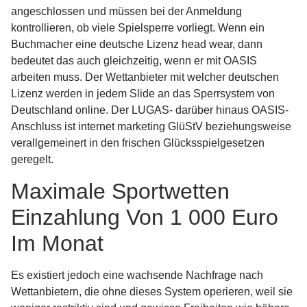
angeschlossen und müssen bei der Anmeldung
kontrollieren, ob viele Spielsperre vorliegt. Wenn ein
Buchmacher eine deutsche Lizenz head wear, dann
bedeutet das auch gleichzeitig, wenn er mit OASIS
arbeiten muss. Der Wettanbieter mit welcher deutschen
Lizenz werden in jedem Slide an das Sperrsystem von
Deutschland online. Der LUGAS- darüber hinaus OASIS-
Anschluss ist internet marketing GlüStV beziehungsweise
verallgemeinert in den frischen Glücksspielgesetzen
geregelt.
Maximale Sportwetten
Einzahlung Von 1 000 Euro
Im Monat
Es existiert jedoch eine wachsende Nachfrage nach
Wettanbietern, die ohne dieses System operieren, weil sie