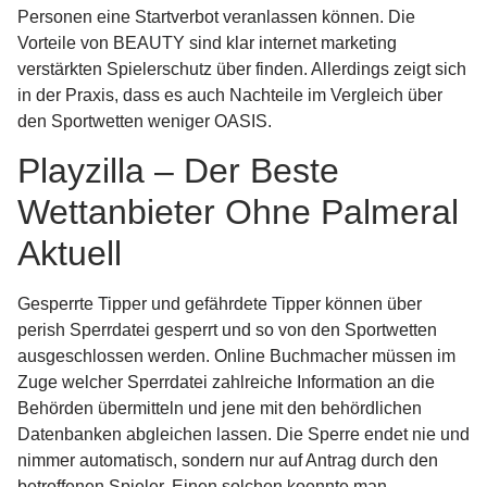
Personen eine Startverbot veranlassen können. Die
Vorteile von BEAUTY sind klar internet marketing
verstärkten Spielerschutz über finden. Allerdings zeigt sich
in der Praxis, dass es auch Nachteile im Vergleich über
den Sportwetten weniger OASIS.
Playzilla – Der Beste
Wettanbieter Ohne Palmeral
Aktuell
Gesperrte Tipper und gefährdete Tipper können über
perish Sperrdatei gesperrt und so von den Sportwetten
ausgeschlossen werden. Online Buchmacher müssen im
Zuge welcher Sperrdatei zahlreiche Information an die
Behörden übermitteln und jene mit den behördlichen
Datenbanken abgleichen lassen. Die Sperre endet nie und
nimmer automatisch, sondern nur auf Antrag durch den
betroffenen Spieler. Einen solchen koennte man