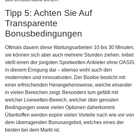
Tipp 5: Achten Sie Auf
Transparente
Bonusbedingungen
Oftmals dauern diese Wartungsarbeiten 10 bis 30 Minuten,
sie können sich aber auch mehrere Stunden ziehen. Ivibet
stellt einen der jüngsten Sportwetten Anbieter ohne OASIS
in diesem Einigung dar – ebenso wohl auch den
modernsten und innovativsten. Der Bookie besticht mit
einer erfrischenden Herangehensweise, welche einander
in vielen Bereichen zeigt. Besonders tum gefällt mit
welcher Livewetten-Bereich, welcher über genialen
Bedingungen sowie vielen Optionen daherkommt.
Übertroffen werden expire vielen Vorteile nach wie vor von
dem überragenden Bonusangebot, welches eines der
besten bei dem Markt ist.