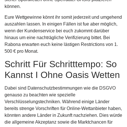
können.
Eure Wettgewinne könnt ihr somit jederzeit und umgehend
auszahlen lassen. In einigen Fällen ist fue aber möglich,
wenn der Kundenservice bei euch zukommt darüber
hinaus um eine nachträgliche Verifizierung bittet. Bei
Rabona erwarten euch keine lästigen Restrictions von 1.
500 € pro Monat.
Schritt Für Schritttempo: So
Kannst I Ohne Oasis Wetten
Dabei sind Datenschutzbestimmungen wie die DSGVO
genauso zu beachten wie spezielle
Verschlüsselungstechniken. Während einige Länder
bereits strenge Vorschriften für Online-Wettanbieter haben,
könnten andere Länder in Zukunft nachziehen. Dies würde
die allgemeine Akzeptanz sowie die Marktchancen für