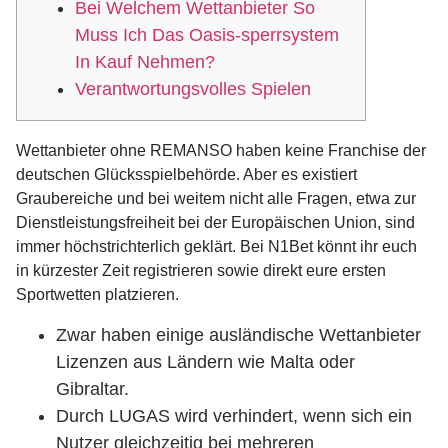
Bei Welchem Wettanbieter So
Muss Ich Das Oasis-sperrsystem
In Kauf Nehmen?
Verantwortungsvolles Spielen
Wettanbieter ohne REMANSO haben keine Franchise der
deutschen Glücksspielbehörde. Aber es existiert
Graubereiche und bei weitem nicht alle Fragen, etwa zur
Dienstleistungsfreiheit bei der Europäischen Union, sind
immer höchstrichterlich geklärt. Bei N1Bet könnt ihr euch
in kürzester Zeit registrieren sowie direkt eure ersten
Sportwetten platzieren.
Zwar haben einige ausländische Wettanbieter
Lizenzen aus Ländern wie Malta oder
Gibraltar.
Durch LUGAS wird verhindert, wenn sich ein
Nutzer gleichzeitig bei mehreren