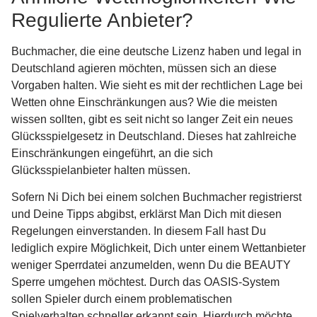
Regulierte Anbieter?
Buchmacher, die eine deutsche Lizenz haben und legal in
Deutschland agieren möchten, müssen sich an diese
Vorgaben halten. Wie sieht es mit der rechtlichen Lage bei
Wetten ohne Einschränkungen aus? Wie die meisten
wissen sollten, gibt es seit nicht so langer Zeit ein neues
Glücksspielgesetz in Deutschland. Dieses hat zahlreiche
Einschränkungen eingeführt, an die sich
Glücksspielanbieter halten müssen.
Sofern Ni Dich bei einem solchen Buchmacher registrierst
und Deine Tipps abgibst, erklärst Man Dich mit diesen
Regelungen einverstanden. In diesem Fall hast Du
lediglich expire Möglichkeit, Dich unter einem Wettanbieter
weniger Sperrdatei anzumelden, wenn Du die BEAUTY
Sperre umgehen möchtest. Durch das OASIS-System
sollen Spieler durch einem problematischen
Spielverhalten schneller erkannt sein. Hierdurch möchte