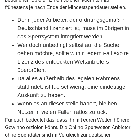
frühestens je nach Ende der Mindestsperrdauer stellen.
Denn jeder Anbieter, der ordnungsgemäß in
Deutschland lizenziert ist, muss im übrigen in
das Sperrsystem integriert werden.
Wer doch unbedingt selbst auf die Suche
gehen möchte, sollte within jedem Fall expire
Lizenz des entdeckten Wettanbieters
überprüfen.
Da alles außerhalb des legalen Rahmens
stattfindet, ist fue schwierig, eine eindeutige
Auskunft zu haben.
Wenn es an dieser stelle hapert, bleiben
Nutzer in vielen Fällen ratlos zurück.
Für euch bedeutet das, dass ihr mit euren Wetten höhere
Gewinne erzielen könnt. Die Online Sportwetten Anbieter
ohne Sperrdatei sind im Vergleich zur deutschen