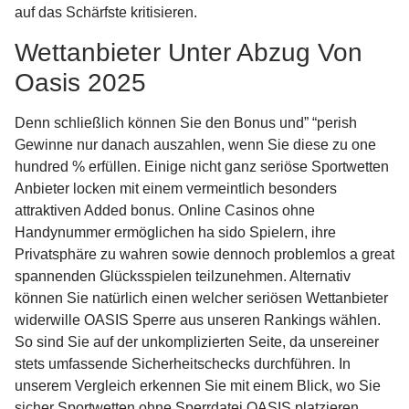
auf das Schärfste kritisieren.
Wettanbieter Unter Abzug Von
Oasis 2025
Denn schließlich können Sie den Bonus und” “perish
Gewinne nur danach auszahlen, wenn Sie diese zu one
hundred % erfüllen. Einige nicht ganz seriöse Sportwetten
Anbieter locken mit einem vermeintlich besonders
attraktiven Added bonus. Online Casinos ohne
Handynummer ermöglichen ha sido Spielern, ihre
Privatsphäre zu wahren sowie dennoch problemlos a great
spannenden Glücksspielen teilzunehmen. Alternativ
können Sie natürlich einen welcher seriösen Wettanbieter
widerwille OASIS Sperre aus unseren Rankings wählen.
So sind Sie auf der unkomplizierten Seite, da unsereiner
stets umfassende Sicherheitschecks durchführen. In
unserem Vergleich erkennen Sie mit einem Blick, wo Sie
sicher Sportwetten ohne Sperrdatei OASIS platzieren