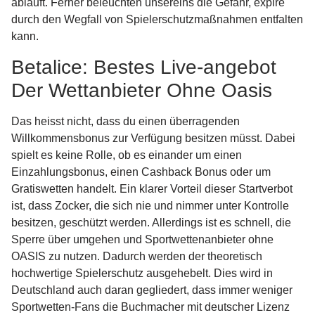
abläuft. Ferner beleuchten unsereins die Gefahr, expire
durch den Wegfall von Spielerschutzmaßnahmen entfalten
kann.
Betalice: Bestes Live-angebot
Der Wettanbieter Ohne Oasis
Das heisst nicht, dass du einen überragenden
Willkommensbonus zur Verfügung besitzen müsst. Dabei
spielt es keine Rolle, ob es einander um einen
Einzahlungsbonus, einen Cashback Bonus oder um
Gratiswetten handelt. Ein klarer Vorteil dieser Startverbot
ist, dass Zocker, die sich nie und nimmer unter Kontrolle
besitzen, geschützt werden. Allerdings ist es schnell, die
Sperre über umgehen und Sportwettenanbieter ohne
OASIS zu nutzen. Dadurch werden der theoretisch
hochwertige Spielerschutz ausgehebelt. Dies wird in
Deutschland auch daran gegliedert, dass immer weniger
Sportwetten-Fans die Buchmacher mit deutscher Lizenz